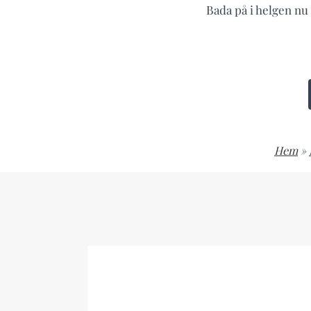
Bada på i helgen nu 
Hem
»