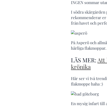
INGEN sommar utan 
I södra skärgården 
rekommenderar er at
från havet och perfe
På Asperö och allmä
härliga flakmoppar. 
LÄS MER:
Att
krönika
Här ser vi två trend
flakmoppe haha :)
En mysig infart till