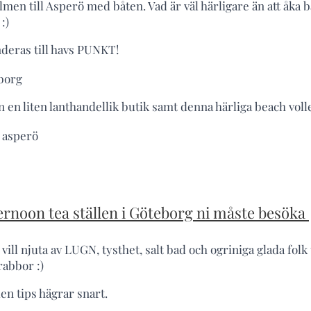
men till Asperö med båten. Vad är väl härligare än att åka b
:)
eras till havs PUNKT!
 en liten lanthandellik butik samt denna härliga beach volle
ernoon tea ställen i Göteborg ni måste besöka
vill njuta av LUGN, tysthet, salt bad och ogriniga glada folk t
abbor :)
en tips hägrar snart.