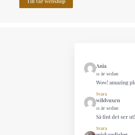
Till vår webshop
says:
Ania
11 år sedan
Wow! amazing pla
Svara
says:
wildvuxen
11 år sedan
Så fint det ser ut
Svara
say
mickandialog