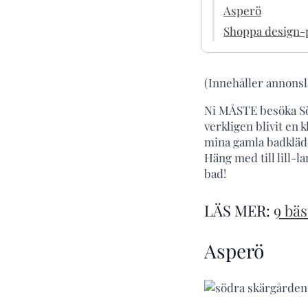
Asperö
Shoppa design-p
(Innehåller annonsl
Ni MÅSTE besöka Söd
verkligen blivit en 
mina gamla badkläder
Häng med till lill-
bad!
LÄS MER:
9 bäs
Asperö