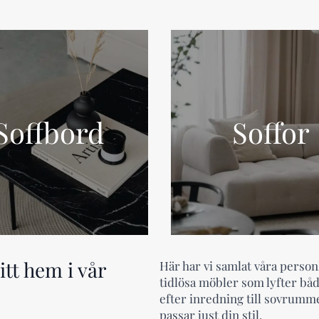
Soffbord
Soffor
tt hem i vår
Här har vi samlat våra personl
tidlösa möbler som lyfter både
efter inredning till sovrumm
passar just din stil.