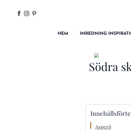
HEM
INREDNING INSPIRAT
Södra s
Innehållsfört
Asperö