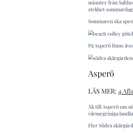
minuter från Salthol
stekhet sommardag 
Sommaren ska spend
På Asperö finns även
Asperö
LÄS MER:
4 Aft
Åk till Asperö om ni 
värmegriniga landkr
Fler Södra skärgård