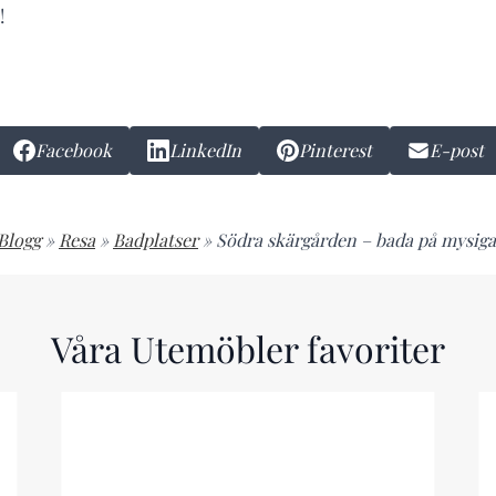
!
Facebook
LinkedIn
Pinterest
E-post
Blogg
»
Resa
»
Badplatser
»
Södra skärgården – bada på mysiga
Våra Utemöbler favoriter