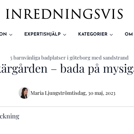
ION
EXPERTISHJÄLP
KATEGORIER
OM
kärgården – bada på mysig
Maria Ljungström
tisdag, 30 maj, 2023
eckning