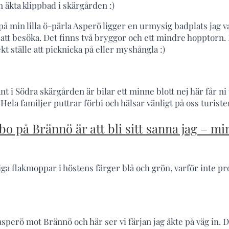
äkta klippbad i skärgården :)
på min lilla ö-pärla Asperö ligger en urmysig badplats jag 
t besöka. Det finns två bryggor och ett mindre hopptorn. D
kt ställe att picknicka på eller myshångla :)
nt i Södra skärgården är bilar ett minne blott nej här får 
Hela familjer puttrar förbi och hälsar vänligt på oss turiste
 bo på Brännö är att bli sitt sanna jag – m
iga flakmoppar i höstens färger blå och grön, varför inte pr
 asperö mot Brännö och här ser vi färjan jag åkte på väg in. D