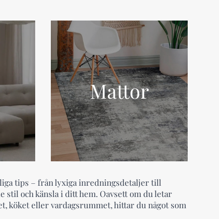
Mattor
iga tips – från lyxiga inredningsdetaljer till
 stil och känsla i ditt hem. Oavsett om du letar
et, köket eller vardagsrummet, hittar du något som