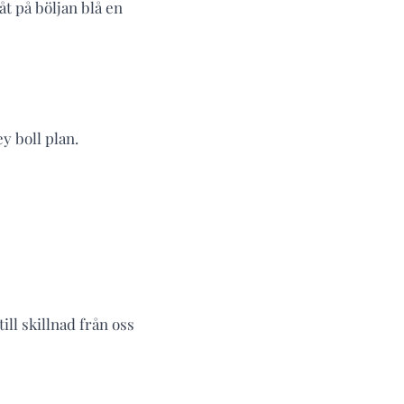
åt på böljan blå en
y boll plan.
ill skillnad från oss