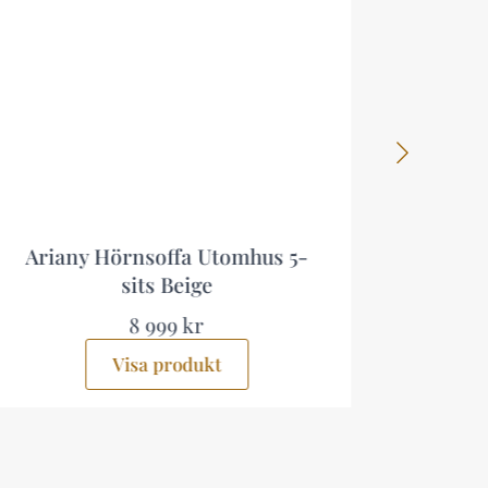
5-
Lainelle 4-sits Soffgrupp Beige
5 499 kr
Visa produkt