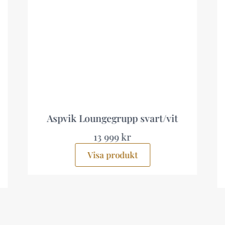
 svart/vit
Ariany Hörnsoffa Utomhus 
sits Beige
8 999 kr
t
Visa produkt