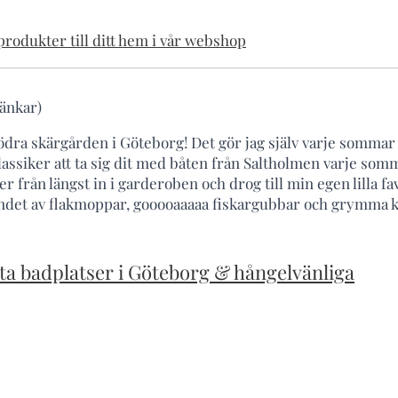
rodukter till ditt hem i vår webshop
änkar)
ra skärgården i Göteborg! Det gör jag själv varje sommar 
klassiker att ta sig dit med båten från Saltholmen varje somm
 från längst in i garderoben och drog till min egen lilla fa
landet av flakmoppar, gooooaaaaa fiskargubbar och grymma 
ta badplatser i Göteborg & hångelvänliga