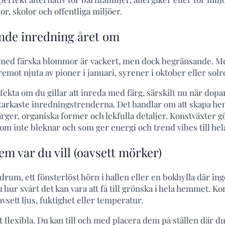
or, skolor och offentliga miljöer.
nde inredning året om
na med färska blommor är vackert, men dock begränsande. M
mot njuta av pioner i januari, syrener i oktober eller solr
ekta om du gillar att inreda med färg, särskilt nu när dopa
tarkaste inredningstrenderna. Det handlar om att skapa he
ärger, organiska former och lekfulla detaljer. Konstväxter gö
 som inte bleknar och som ger energi och trend vibes till h
em var du vill (oavsett mörker)
rum, ett fönsterlöst hörn i hallen eller en bokhylla där in
u hur svårt det kan vara att få till grönska i hela hemmet. 
avsett ljus, fuktighet eller temperatur.
 flexibla. Du kan till och med placera dem på ställen där du