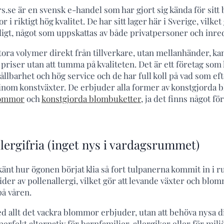
.se är en svensk e-handel som har gjort sig kända för sitt
i riktigt hög kvalitet. De har sitt lager här i Sverige, vilket
igt, något som uppskattas av både privatpersoner och inre
tora volymer direkt från tillverkare, utan mellanhänder, ka
priser utan att tumma på kvaliteten. Det är ett företag so
llbarhet och hög service och de har full koll på vad som ef
inom konstväxter. De erbjuder alla former av konstgjorda
lommor
och
konstgjorda blombuketter
, ja det finns något fö
allergifria (inget nys i vardagsrummet)
änt hur ögonen börjat klia så fort tulpanerna kommit in i 
der av pollenallergi, vilket gör att levande växter och blom
på våren.
 allt det vackra blommor erbjuder, utan att behöva nysa 
 perfekt alternativ för barnfamiljer, allergiker eller för mi