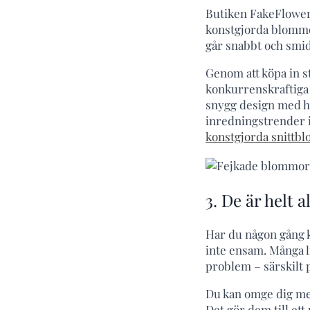
Butiken FakeFlowers
konstgjorda blommor 
går snabbt och smid
Genom att köpa in s
konkurrenskraftiga 
snygg design med hå
inredningstrender 
konstgjorda snittb
3. De är helt 
Har du någon gång k
inte ensam. Många li
problem – särskilt 
Du kan omge dig med
Det gör dem till ett