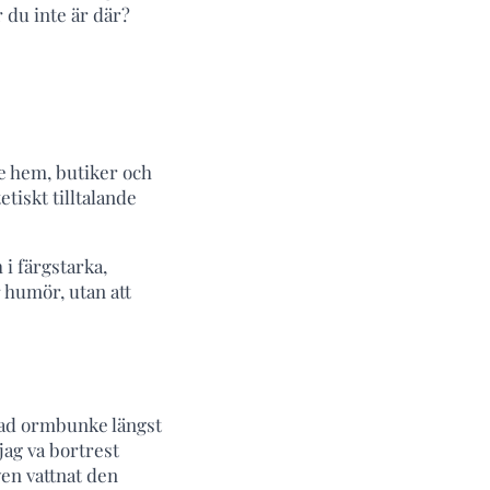
r du inte är där?
ade hem, butiker och
etiskt tilltalande
 i färgstarka,
r humör, utan att
ejkad ormbunke längst
ag va bortrest
ven vattnat den