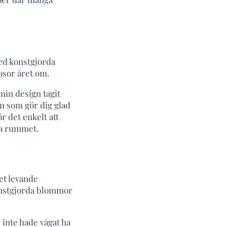
ed konstgjorda
osor året om.
min design tagit
m som gör dig glad
r det enkelt att
ela rummet.
get levande
Konstgjorda blommor
 inte hade vågat ha