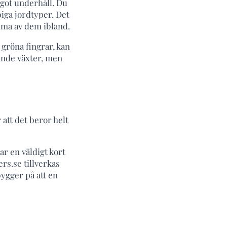
ågot underhåll. Du
biga jordtyper. Det
mma av dem ibland.
r gröna fingrar, kan
ande växter, men
 att det beror helt
ar en väldigt kort
rs.se tillverkas
bygger på att en