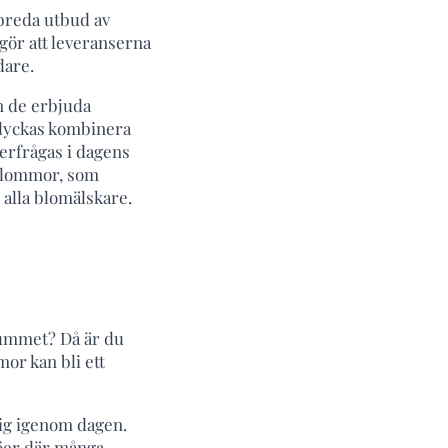
 breda utbud av
 gör att leveranserna
dare.
n de erbjuda
m lyckas kombinera
terfrågas i dagens
 blommor, som
r alla blomälskare.
rummet? Då är du
mor kan bli ett
dig igenom dagen.
ljöer där många