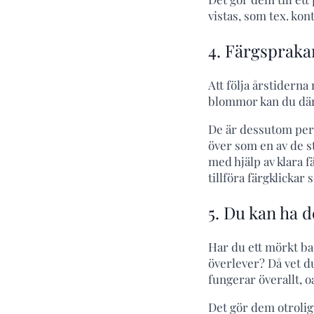
vistas, som tex. kont
4. Färgspraka
Att följa årstider
blommor kan du däre
De är dessutom perf
över som en av de s
med hjälp av klara f
tillföra färgklickar
5. Du kan ha d
Har du ett mörkt bad
överlever? Då vet d
fungerar överallt, o
Det gör dem otroligt