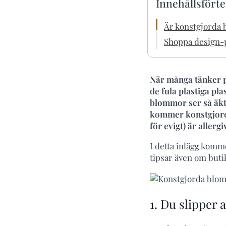
Innehållsfört
Är konstgjorda
Shoppa design-p
När många tänker på
de fula plastiga pl
blommor ser så äkta
kommer konstgjorda
för evigt) är aller
I detta inlägg komm
tipsar även om buti
1. Du slipper a