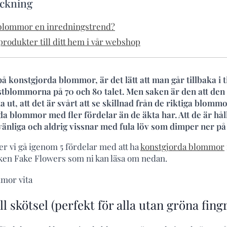
eckning
 blommor en inredningstrend?
rodukter till ditt hem i vår webshop
 konstgjorda blommor, är det lätt att man går tillbaka i 
astblommorna på 70 och 80 talet. Men saken är den att den
 ut, att det är svårt att se skillnad från de riktiga blom
 blommor med fler fördelar än de äkta har. Att de är håll
givänliga och aldrig vissnar med fula löv som dimper ner på
er vi gå igenom 5 fördelar med att ha
konstgjorda blommor
ken Fake Flowers som ni kan läsa om nedan.
ll skötsel (perfekt för alla utan gröna fing