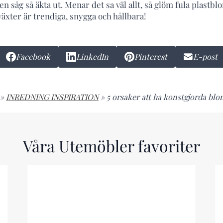
en såg så äkta ut. Menar det sa väl allt, så glöm fula plast
äxter är trendiga, snygga och hållbara!
Facebook
LinkedIn
Pinterest
E-post
»
INREDNING INSPIRATION
»
5 orsaker att ha konstgjorda 
Våra Utemöbler favoriter