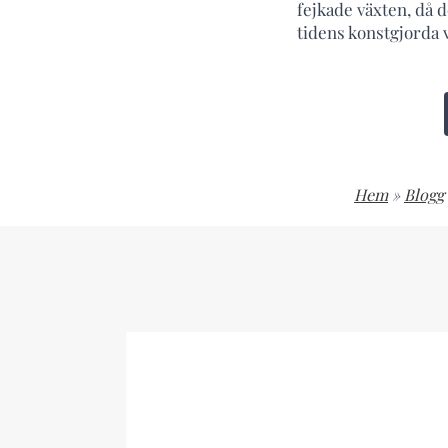
fejkade växten, då d
tidens konstgjorda v
Hem
»
Blogg