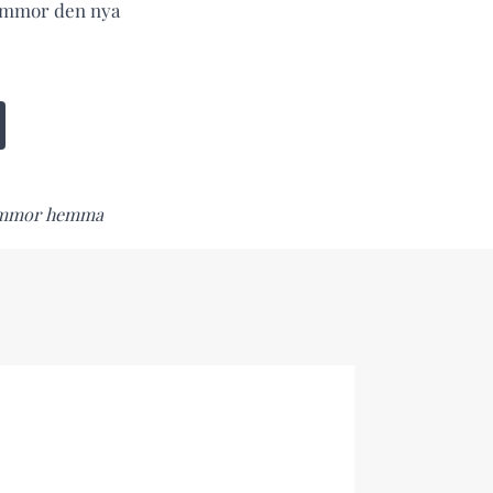
blommor den nya
blommor hemma