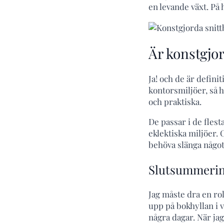
en levande växt. På 
Är konstgjo
Ja! och de är definit
kontorsmiljöer, så h
och praktiska.
De passar i de flest
eklektiska miljöer. 
behöva slänga något
Slutsummeri
Jag måste dra en rol
upp på bokhyllan i 
några dagar. När ja