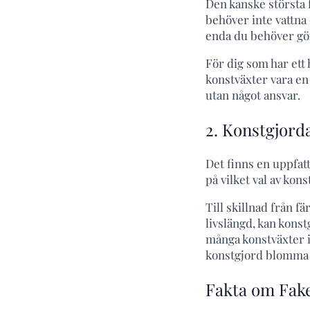
Den kanske största 
behöver inte vattna
enda du behöver gör
För dig som har ett 
konstväxter vara en
utan något ansvar.
2. Konstgjord
Det finns en uppfatt
på vilket val av kons
Till skillnad från f
livslängd, kan konst
många konstväxter id
konstgjord blomma 
Fakta om Fak