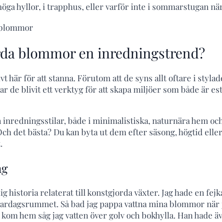
höga hyllor, i trapphus, eller varför inte i sommarstugan nä
rda blommor en inredningstrend?
ivt här för att stanna. Förutom att de syns allt oftare i styl
ar de blivit ett verktyg för att skapa miljöer som både är est
a inredningsstilar, både i minimalistiska, naturnära hem och
Och det bästa? Du kan byta ut dem efter säsong, högtid elle
.
ng
ig historia relaterat till konstgjorda växter. Jag hade en f
vardagsrummet. Så bad jag pappa vattna mina blommor när j
g kom hem såg jag vatten över golv och bokhylla. Han hade ä