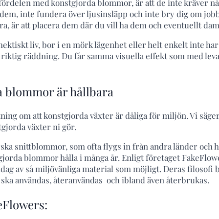
fördelen med konstgjorda blommor, är att de inte kräver n
 dem, inte fundera över ljusinsläpp och inte bry dig om job
a, är att placera dem där du vill ha dem och eventuellt da
hektiskt liv, bor i en mörk lägenhet eller helt enkelt inte ha
 riktig räddning. Du får samma visuella effekt som med lev
a blommor är hållbara
ning om att konstgjorda växter är dåliga för miljön. Vi säger
tgjorda växter ni gör.
ärska snittblommor, som ofta flygs in från andra länder och h
gjorda blommor hålla i många år. Enligt företaget FakeFlowe
ag av så miljövänliga material som möjligt. Deras filosofi 
ska användas, återanvändas och ibland även återbrukas.
eFlowers: