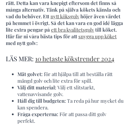
rätt. Detta kan vara knepigt eftersom det finns så
många alternativ. Tänk på själva kökets känsla och
vad du behöver. Ett
nytt köksgolv
höjer även värdet
på hemmet i övrigt. Så det kan vara en god idé lägga
lite extra pengar på
ett bra kvalitetsgolv
till köket.
Här får ni våra bästa tips för att
snygga upp köket
med nytt golv:
LÄS MER:
10 hetaste kökstrender 2024
Mät golvet:
för att hjälpa till att beställa rätt
mängd golv och lite extra för spill.
Välj ditt material:
Välj ett slitstarkt,
vattenavvisande golv.
Håll dig till budgeten:
Ta reda på hur mycket du
kan spendera.
Fråga experterna:
För att passa ditt golv
perfekt.