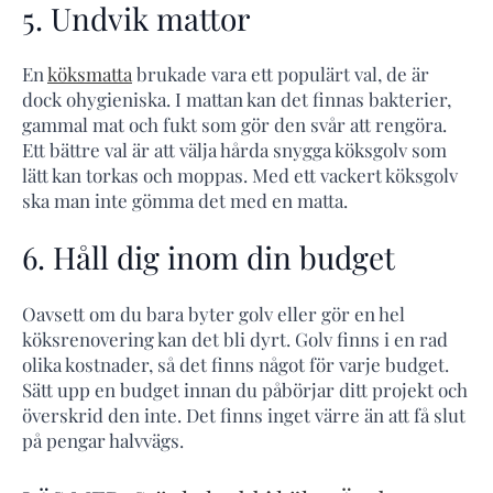
5. Undvik mattor
En
köksmatta
brukade vara ett populärt val, de är
dock ohygieniska. I mattan kan det finnas bakterier,
gammal mat och fukt som gör den svår att rengöra.
Ett bättre val är att välja hårda snygga köksgolv som
lätt kan torkas och moppas. Med ett vackert köksgolv
ska man inte gömma det med en matta.
6. Håll dig inom din budget
Oavsett om du bara byter golv eller gör en hel
köksrenovering kan det bli dyrt. Golv finns i en rad
olika kostnader, så det finns något för varje budget.
Sätt upp en budget innan du påbörjar ditt projekt och
överskrid den inte. Det finns inget värre än att få slut
på pengar halvvägs.