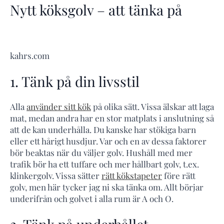
Nytt köksgolv – att tänka på
kahrs.com
1. Tänk på din livsstil
Alla
använder sitt kök
på olika sätt. Vissa älskar att laga
mat, medan andra har en stor matplats i anslutning så
att de kan underhålla. Du kanske har stökiga barn
eller ett hårigt husdjur. Var och en av dessa faktorer
bör beaktas när du väljer golv. Hushåll med mer
trafik bör ha ett tuffare och mer hållbart golv, t.ex.
klinkergolv. Vissa sätter
rätt kökstapeter
före rätt
golv, men här tycker jag ni ska tänka om. Allt börjar
underifrån och golvet i alla rum är A och O.