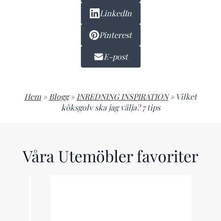
LinkedIn
Pinterest
E-post
Hem
»
Blogg
»
INREDNING INSPIRATION
»
Vilket
köksgolv ska jag välja? 7 tips
Våra Utemöbler favoriter