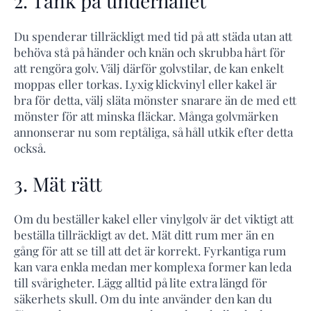
2. Tänk på underhållet
Du spenderar tillräckligt med tid på att städa utan att
behöva stå på händer och knän och skrubba hårt för
att rengöra golv. Välj därför golvstilar, de kan enkelt
moppas eller torkas. Lyxig klickvinyl eller kakel är
bra för detta, välj släta mönster snarare än de med ett
mönster för att minska fläckar. Många golvmärken
annonserar nu som reptåliga, så håll utkik efter detta
också.
3. Mät rätt
Om du beställer kakel eller vinylgolv är det viktigt att
beställa tillräckligt av det. Mät ditt rum mer än en
gång för att se till att det är korrekt. Fyrkantiga rum
kan vara enkla medan mer komplexa former kan leda
till svårigheter. Lägg alltid på lite extra längd för
säkerhets skull. Om du inte använder den kan du