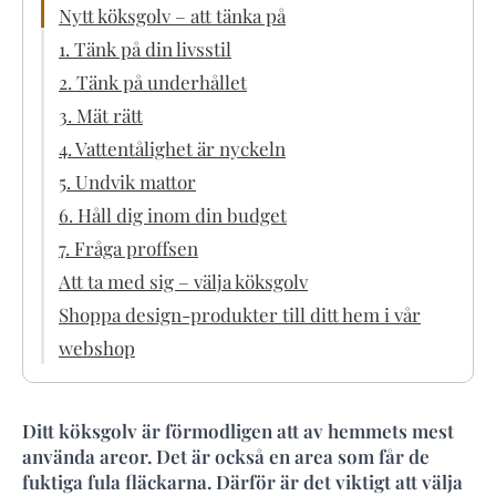
Nytt köksgolv – att tänka på
1. Tänk på din livsstil
2. Tänk på underhållet
3. Mät rätt
4. Vattentålighet är nyckeln
5. Undvik mattor
6. Håll dig inom din budget
7. Fråga proffsen
Att ta med sig – välja köksgolv
Shoppa design-produkter till ditt hem i vår
webshop
Ditt köksgolv är förmodligen att av hemmets mest
använda areor. Det är också en area som får de
fuktiga fula fläckarna. Därför är det viktigt att välja