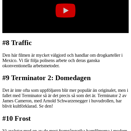
#8 Traffic
Den här filmen är mycket välgjord och handlar om drogkarteller i
Mexico. Vi får följa polisens arbete och deras ganska
okonventionella arbetsmetoder.
#9 Terminator 2: Domedagen
Det är inte ofta som uppföljaren blir mer populär än originalet, men i
fallet med Terminator så är det precis så som det är. Terminator 2 av
James Cameron, med Arnold Schwarzenegger i huvudrollen, har
blivit kultförklarad. Se den!
#10 Frost
Vi avslutar med en av de mest framgångsrika barnfilmerna i modern