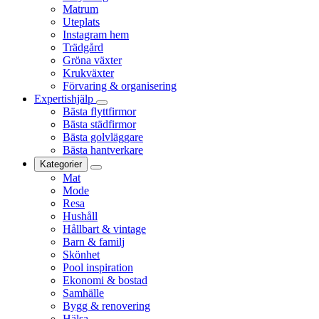
Matrum
Uteplats
Instagram hem
Trädgård
Gröna växter
Krukväxter
Förvaring & organisering
Expertishjälp
Bästa flyttfirmor
Bästa städfirmor
Bästa golvläggare
Bästa hantverkare
Kategorier
Mat
Mode
Resa
Hushåll
Hållbart & vintage
Barn & familj
Skönhet
Pool inspiration
Ekonomi & bostad
Samhälle
Bygg & renovering
Hälsa