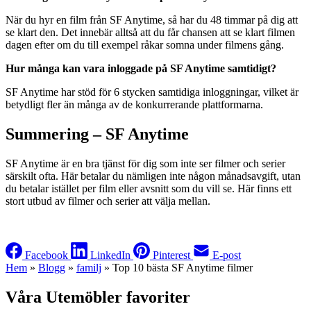
När du hyr en film från SF Anytime, så har du 48 timmar på dig att
se klart den. Det innebär alltså att du får chansen att se klart filmen
dagen efter om du till exempel råkar somna under filmens gång.
Hur många kan vara inloggade på SF Anytime samtidigt?
SF Anytime har stöd för 6 stycken samtidiga inloggningar, vilket är
betydligt fler än många av de konkurrerande plattformarna.
Summering – SF Anytime
SF Anytime är en bra tjänst för dig som inte ser filmer och serier
särskilt ofta. Här betalar du nämligen inte någon månadsavgift, utan
du betalar istället per film eller avsnitt som du vill se. Här finns ett
stort utbud av filmer och serier att välja mellan.
Facebook
LinkedIn
Pinterest
E-post
Hem
»
Blogg
»
familj
»
Top 10 bästa SF Anytime filmer
Våra Utemöbler favoriter