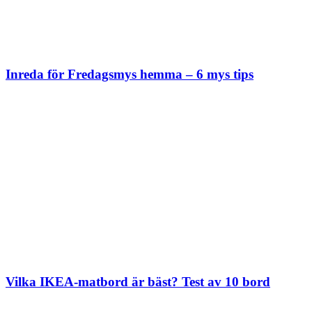
Inreda för Fredagsmys hemma – 6 mys tips
Vilka IKEA-matbord är bäst? Test av 10 bord