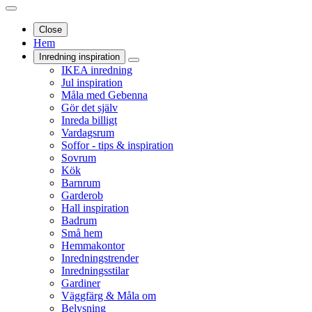
Close
Hem
Inredning inspiration
IKEA inredning
Jul inspiration
Måla med Gebenna
Gör det själv
Inreda billigt
Vardagsrum
Soffor - tips & inspiration
Sovrum
Kök
Barnrum
Garderob
Hall inspiration
Badrum
Små hem
Hemmakontor
Inredningstrender
Inredningsstilar
Gardiner
Väggfärg & Måla om
Belysning