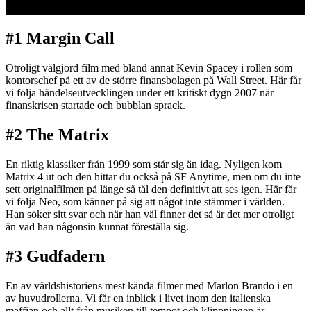
#1 Margin Call
Otroligt välgjord film med bland annat Kevin Spacey i rollen som
kontorschef på ett av de större finansbolagen på Wall Street. Här får
vi följa händelseutvecklingen under ett kritiskt dygn 2007 när
finanskrisen startade och bubblan sprack.
#2 The Matrix
En riktig klassiker från 1999 som står sig än idag. Nyligen kom
Matrix 4 ut och den hittar du också på SF Anytime, men om du inte
sett originalfilmen på länge så tål den definitivt att ses igen. Här får
vi följa Neo, som känner på sig att något inte stämmer i världen.
Han söker sitt svar och när han väl finner det så är det mer otroligt
än vad han någonsin kunnat föreställa sig.
#3 Gudfadern
En av världshistoriens mest kända filmer med Marlon Brando i en
av huvudrollerna. Vi får en inblick i livet inom den italienska
maffian och allt från musiken till tempot och klippningen är