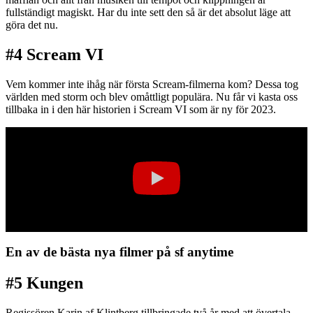
fullständigt magiskt. Har du inte sett den så är det absolut läge att
göra det nu.
#4 Scream VI
Vem kommer inte ihåg när första Scream-filmerna kom? Dessa tog
världen med storm och blev omåttligt populära. Nu får vi kasta oss
tillbaka in i den här historien i Scream VI som är ny för 2023.
En av de bästa nya filmer på sf anytime
#5 Kungen
Regissören Karin af Klintberg tillbringade två år med att övertala