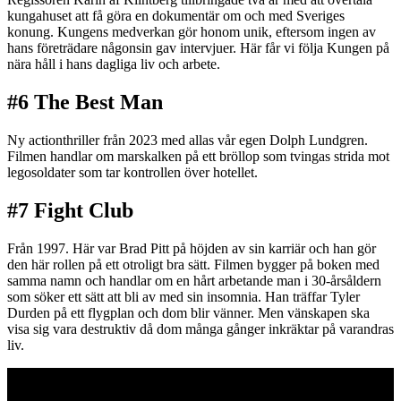
kungahuset att få göra en dokumentär om och med Sveriges
konung. Kungens medverkan gör honom unik, eftersom ingen av
hans företrädare någonsin gav intervjuer. Här får vi följa Kungen på
nära håll i hans dagliga liv och arbete.
#6 The Best Man
Ny actionthriller från 2023 med allas vår egen Dolph Lundgren.
Filmen handlar om marskalken på ett bröllop som tvingas strida mot
legosoldater som tar kontrollen över hotellet.
#7 Fight Club
Från 1997. Här var Brad Pitt på höjden av sin karriär och han gör
den här rollen på ett otroligt bra sätt. Filmen bygger på boken med
samma namn och handlar om en hårt arbetande man i 30-årsåldern
som söker ett sätt att bli av med sin insomnia. Han träffar Tyler
Durden på ett flygplan och dom blir vänner. Men vänskapen ska
visa sig vara destruktiv då dom många gånger inkräktar på varandras
liv.