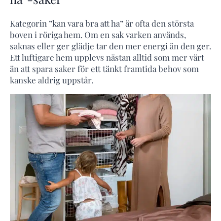
Kategorin ”kan vara bra att ha” är ofta den största
boven i röriga hem. Om en sak varken används,
saknas eller ger glädje tar den mer energi än den ger.
Ett luftigare hem upplevs nästan alltid som mer värt
än att spara saker för ett tänkt framtida behov som
kanske aldrig uppstår.