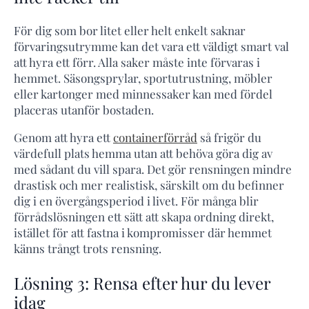
För dig som bor litet eller helt enkelt saknar
förvaringsutrymme kan det vara ett väldigt smart val
att hyra ett förr. Alla saker måste inte förvaras i
hemmet. Säsongsprylar, sportutrustning, möbler
eller kartonger med minnessaker kan med fördel
placeras utanför bostaden.
Genom att hyra ett
containerförråd
så frigör du
värdefull plats hemma utan att behöva göra dig av
med sådant du vill spara. Det gör rensningen mindre
drastisk och mer realistisk, särskilt om du befinner
dig i en övergångsperiod i livet. För många blir
förrådslösningen ett sätt att skapa ordning direkt,
istället för att fastna i kompromisser där hemmet
känns trångt trots rensning.
Lösning 3: Rensa efter hur du lever
idag