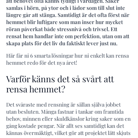
att behovet ofta känns tydligt i vardagen. Saker
samlas i hörn, på ytor och i lådor som till slut inte
längre går att stänga. Samtidigt är det ofta först när
hemmet blir luftigare som man inser hur mycket
röran påverkat både stressnivå och trivsel. Ett
rensat hem handlar inte om perfektion, utan om att
skapa plats för det liv du faktiskt lever just nu.
Här får ni 6 smarta lösningar hur ni enkelt kan rensa
hemmet redo för det nya året!
Varför känns det så svårt att
rensa hemmet?
Det svåraste med rensning är sällan själva jobbet
utan besluten. Många fastnar i tankar om framtida
behov, minnen eller skuldkänslor kring saker som en
gång kostade pengar. När allt ses samtidigt kan det
kännas övermäktigt, vilket gör att projektet lätt skjuts