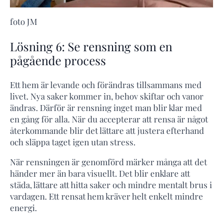
foto JM
Lösning 6: Se rensning som en
pågående process
Ett hem är levande och förändras tillsammans med
livet. Nya saker kommer in, behov skiftar och vanor
ändras. Därför är rensning inget man blir klar med
en gång för alla. När du accepterar att rensa är något
återkommande blir det lättare att justera efterhand
och släppa taget igen utan stress.
När rensningen är genomförd märker många att det
händer mer än bara visuellt. Det blir enklare att
städa, lättare att hitta saker och mindre mentalt brus i
vardagen. Ett rensat hem kräver helt enkelt mindre
energi.