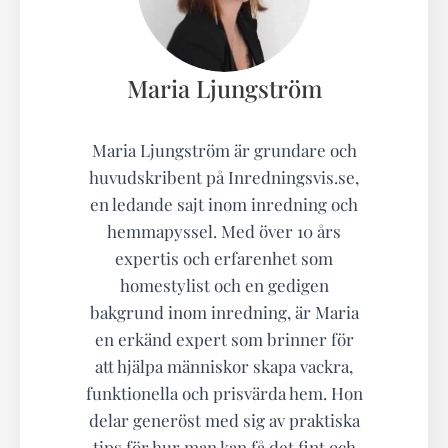
Maria Ljungström
Maria Ljungström är grundare och
huvudskribent på Inredningsvis.se,
en ledande sajt inom inredning och
hemmapyssel. Med över 10 års
expertis och erfarenhet som
homestylist och en gedigen
bakgrund inom inredning, är Maria
en erkänd expert som brinner för
att hjälpa människor skapa vackra,
funktionella och prisvärda hem. Hon
delar generöst med sig av praktiska
tips för hur man kan få det fint och