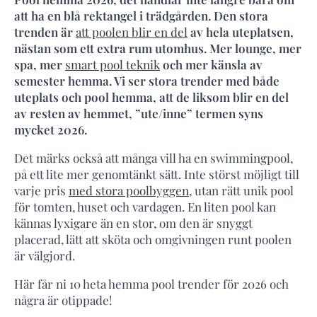
att ha en blå rektangel i trädgården. Den stora
trenden är
att poolen blir en del
av hela uteplatsen,
nästan som ett extra rum utomhus. Mer lounge, mer
spa, mer
smart pool teknik
och mer känsla av
semester hemma. Vi ser stora trender med både
uteplats och pool hemma, att de liksom blir en del
av resten av hemmet, ”ute/inne” termen syns
mycket 2026.
Det märks också att många vill ha en swimmingpool,
på ett lite mer genomtänkt sätt. Inte störst möjligt till
varje pris
med stora poolbyggen
, utan rätt unik pool
för tomten, huset och vardagen. En liten pool kan
kännas lyxigare än en stor, om den är snyggt
placerad, lätt att sköta och omgivningen runt poolen
är välgjord.
Här får ni 10 heta hemma pool trender för 2026 och
några är otippade!