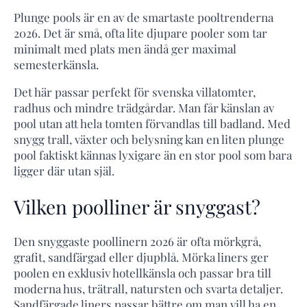
Plunge pools är en av de smartaste pooltrenderna
2026. Det är små, ofta lite djupare pooler som tar
minimalt med plats men ändå ger maximal
semesterkänsla.
Det här passar perfekt för svenska villatomter,
radhus och mindre trädgårdar. Man får känslan av
pool utan att hela tomten förvandlas till badland. Med
snygg trall, växter och belysning kan en liten plunge
pool faktiskt kännas lyxigare än en stor pool som bara
ligger där utan själ.
Vilken poolliner är snyggast?
Den snyggaste poollinern 2026 är ofta mörkgrå,
grafit, sandfärgad eller djupblå. Mörka liners ger
poolen en exklusiv hotellkänsla och passar bra till
moderna hus, trätrall, natursten och svarta detaljer.
Sandfärgade liners passar bättre om man vill ha en