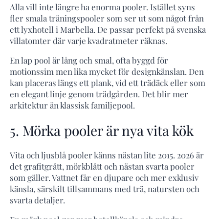
Alla vill inte längre ha enorma pooler. Istället syns
fler smala träningspooler som ser ut som något från
ett lyxhotell i Marbella. De passar perfekt på svenska
villatomter där varje kvadratmeter räknas.
En lap pool är lång och smal, ofta byggd för
motionssim men lika mycket för designkänslan. Den
kan placeras längs ett plank, vid ett trädäck eller som
en elegant linje genom trädgården. Det blir mer
arkitektur än klassisk familjepool.
5. Mörka pooler är nya vita kök
Vita och ljusblå pooler känns nästan lite 2015. 2026 är
det grafitgrått, mörkblått och nästan svarta pooler
som gäller. Vattnet får en djupare och mer exklusiv
känsla, särskilt tillsammans med trä, natursten och
svarta detaljer.