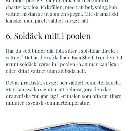
En mörk pool ger mer hotellkänsla och mindre
charterkatalog. På kvällen, med rätt belysning, kan
vattnet nästan se ut som en spegel. Lite dramatiskt
kanske, men på ett väldigt snyggt sätt.
6. Soldäck mitt i poolen
Har du sett bilder där folk sitter i solstolar direkt i
vattnet? Det är den så kallade Baja Shelf-trenden. Ett
grunt soldäck byggs in i poolen så att man kan ligga
eller sitta i vattnet utan att bada helt.
Det är praktiskt, snyggt och väldigt semesterkänsla.
Man kan svalka sig utan att behöva göra den där
dramatiska “nu går jag i”-ritualen som ofta tar tjugo
minuter i svensk sommartemperatur.