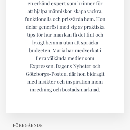
en erkänd expert som brinner för
att hjälpa människor skapa vackra,
funktionella och prisvärda hem. Hon
delar generöst med sig av praktiska
tips för hur man kan få det fint och
lyxigt hemma utan att spräcka
budgeten. Maria har medverkat i
flera välkända medier som
Expressen, Dagens Nyheter och
Göteborgs-Posten, där hon bidragit
med insikter och inspiration inom
inredning och bostadsmarknad.
FÖREGÅENDE