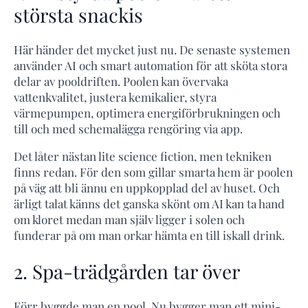
största snackis
Här händer det mycket just nu. De senaste systemen
använder AI och smart automation för att sköta stora
delar av pooldriften. Poolen kan övervaka
vattenkvalitet, justera kemikalier, styra
värmepumpen, optimera energiförbrukningen och
till och med schemalägga rengöring via app.
Det låter nästan lite science fiction, men tekniken
finns redan. För den som gillar smarta hem är poolen
på väg att bli ännu en uppkopplad del av huset. Och
ärligt talat känns det ganska skönt om AI kan ta hand
om kloret medan man själv ligger i solen och
funderar på om man orkar hämta en till iskall drink.
2. Spa-trädgården tar över
Förr byggde man en pool. Nu bygger man ett mini-