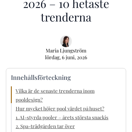
2026 – 10 hetaste
trenderna
Maria Ljungström
lördag, 6 juni, 2026
Innehållsförteckning
Vilka är de senaste trenderna inom
pooldesign?
Hur mycket höjer pool värdet på huset?
1. AI-styrda pooler – årets största snackis
2. Spa-trädgården tar över