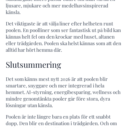
ljusare, mjukare och mer medelhavsinspirerad
känsla.
Det viktigaste är att välja liner efter helheten runt
poolen. En poolliner som ser fantastisk ut på bild kan
kännas helt fel om den krockar med huset, altanen
eller trädgården. Poolen ska helst kännas som att den
alltid har hört hemma där.
Slutsummering
Det som känns mest nytt 2026 är att poolen blir
smartare, snyggare och mer integrerad i hela
hemmet. AI-styrning, energibesparing, wellness och
mindre genomtänkta pooler går före stora, dyra
lösningar utan känsla.
Poolen är inte längre bara en plats för ett snabbt
dopp. Den blir en destination i trädgården. Och om