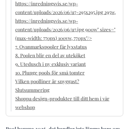
https://inredningsvis.se/wp-
content/uploads/2026/06/u7-295x295.jpg 295w,
https://inredningsvis.se/wp-
content/uploads/2026/06/u7.jpg 900w" sizes="
(max-width: 770px) 100vw, 770px"/>
7. Ovanmarkspooler får lyxstatus
8. Poolen blir en del av uteköket
9. Utedusch i ny exklusiv variant
10. Plunge pools för små tomter
Vilken poolliner är snyggast?
Slutsummering
Shoppa design-produkter till ditt hem i vår
webshop
Pool hemma 2026, det handlar inte längre bara om