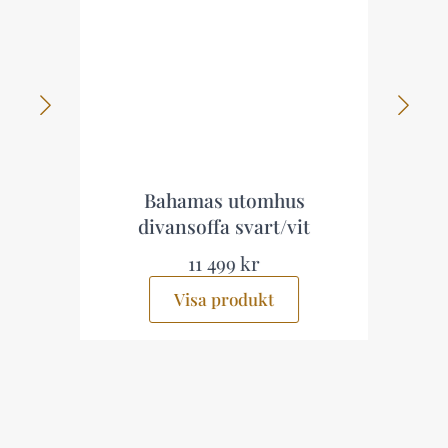
p
Bahamas utomhus
divansoffa svart/vit
11 499 kr
Visa produkt