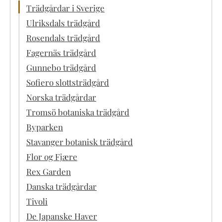
Trädgårdar i Sverige
Ulriksdals trädgård
Rosendals trädgård
Fagernäs trädgård
Gunnebo trädgård
Sofiero slottsträdgård
Norska trädgårdar
Tromsö botaniska trädgård
Byparken
Stavanger botanisk trädgård
Flor og Fjære
Rex Garden
Danska trädgårdar
Tivoli
De Japanske Haver