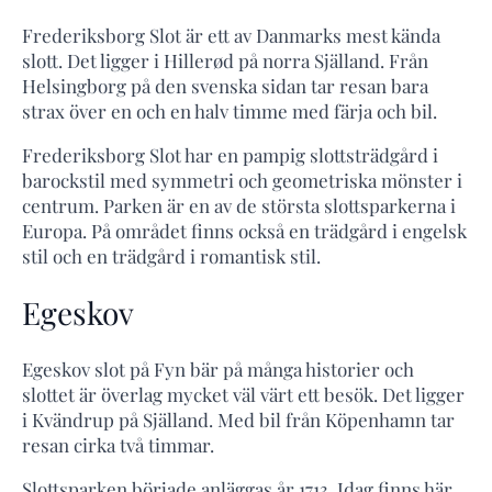
Frederiksborg Slot är ett av Danmarks mest kända
slott. Det ligger i Hillerød på norra Själland. Från
Helsingborg på den svenska sidan tar resan bara
strax över en och en halv timme med färja och bil.
Frederiksborg Slot har en pampig slottsträdgård i
barockstil med symmetri och geometriska mönster i
centrum. Parken är en av de största slottsparkerna i
Europa. På området finns också en trädgård i engelsk
stil och en trädgård i romantisk stil.
Egeskov
Egeskov slot på Fyn bär på många historier och
slottet är överlag mycket väl värt ett besök. Det ligger
i Kvändrup på Själland. Med bil från Köpenhamn tar
resan cirka två timmar.
Slottsparken började anläggas år 1713. Idag finns här