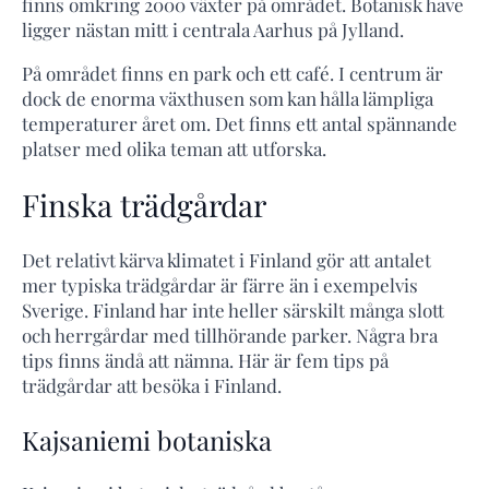
finns omkring 2000 växter på området. Botanisk have
ligger nästan mitt i centrala Aarhus på Jylland.
På området finns en park och ett café. I centrum är
dock de enorma växthusen som kan hålla lämpliga
temperaturer året om. Det finns ett antal spännande
platser med olika teman att utforska.
Finska trädgårdar
Det relativt kärva klimatet i Finland gör att antalet
mer typiska trädgårdar är färre än i exempelvis
Sverige. Finland har inte heller särskilt många slott
och herrgårdar med tillhörande parker. Några bra
tips finns ändå att nämna. Här är fem tips på
trädgårdar att besöka i Finland.
Kajsaniemi botaniska