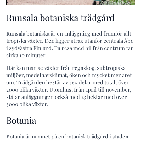
Runsala botaniska trädgård
Runsala botaniska är en anläggning med framför allt
tropiska växter. Den ligger strax utanför centrala Åbo
i sydvästra Finland. En resa med bil från centrum tar
cirka 10 minuter.
Här kan man se växter från regnskog, subtropiska
miljöer, medelhavsklimat, öken och mycket mer året
om. Trädgården består av sex delar med totalt över
2000 olika växter. Utomhus, från april till november,
ståtar anläggningen också med 23 hektar med över
3000 olika växter.
Botania
Botania är namnet på en botanisk trädgård i staden