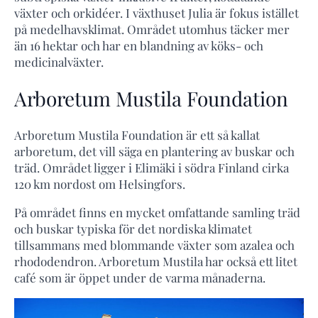
växter och orkidéer. I växthuset Julia är fokus istället
på medelhavsklimat. Området utomhus täcker mer
än 16 hektar och har en blandning av köks- och
medicinalväxter.
Arboretum Mustila Foundation
Arboretum Mustila Foundation är ett så kallat
arboretum, det vill säga en plantering av buskar och
träd. Området ligger i Elimäki i södra Finland cirka
120 km nordost om Helsingfors.
På området finns en mycket omfattande samling träd
och buskar typiska för det nordiska klimatet
tillsammans med blommande växter som azalea och
rhododendron. Arboretum Mustila har också ett litet
café som är öppet under de varma månaderna.