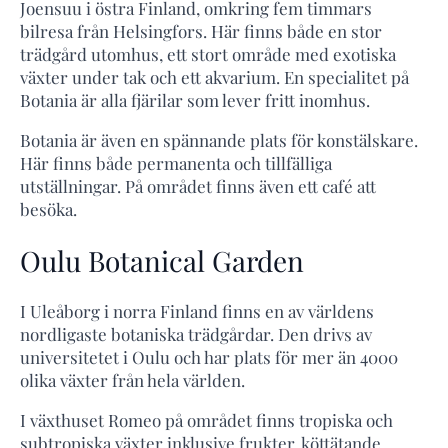
Joensuu i östra Finland, omkring fem timmars
bilresa från Helsingfors. Här finns både en stor
trädgård utomhus, ett stort område med exotiska
växter under tak och ett akvarium. En specialitet på
Botania är alla fjärilar som lever fritt inomhus.
Botania är även en spännande plats för konstälskare.
Här finns både permanenta och tillfälliga
utställningar. På området finns även ett café att
besöka.
Oulu Botanical Garden
I Uleåborg i norra Finland finns en av världens
nordligaste botaniska trädgårdar. Den drivs av
universitetet i Oulu och har plats för mer än 4000
olika växter från hela världen.
I växthuset Romeo på området finns tropiska och
subtropiska växter inklusive frukter, köttätande