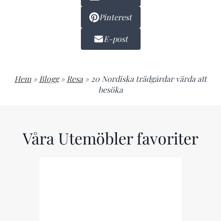
Pinterest
E-post
Hem
»
Blogg
»
Resa
»
20 Nordiska trädgårdar värda att
besöka
Våra Utemöbler favoriter