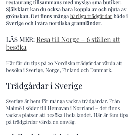
restaurang tillsammans med mysiga små butiker.
Självklart kan du också bara koppla av och njuta av
grönskan. Det finns många
härliga trädgårdar
både i
Sverige och i våra nordiska grannländer.
LÄS MER:
Resa till Norge – 6 ställen att
besöka
Här får du tips på 20 Nordiska trädgårdar värda att
besöka i Sverige, Norge, Finland och Danmark.
Trädgårdar i Sverige
Sverige är hem för många vackra trädgårdar. Från
Malmö i söder till Hemavan i Norrland – det finns
vackra platser att besöka i hela landet. Här är fem tips
på trädgårdar värda en omväg.