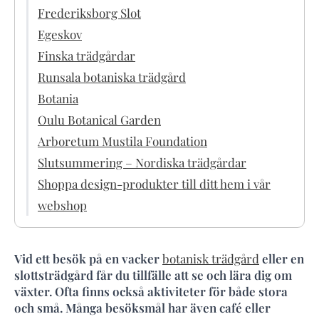
Frederiksborg Slot
Egeskov
Finska trädgårdar
Runsala botaniska trädgård
Botania
Oulu Botanical Garden
Arboretum Mustila Foundation
Slutsummering – Nordiska trädgårdar
Shoppa design-produkter till ditt hem i vår
webshop
Vid ett besök på en vacker
botanisk trädgård
eller en
slottsträdgård får du tillfälle att se och lära dig om
växter. Ofta finns också aktiviteter för både stora
och små. Många besöksmål har även café eller