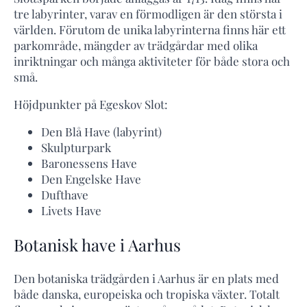
tre labyrinter, varav en förmodligen är den största i
världen. Förutom de unika labyrinterna finns här ett
parkområde, mängder av trädgårdar med olika
inriktningar och många aktiviteter för både stora och
små.
Höjdpunkter på Egeskov Slot:
Den Blå Have (labyrint)
Skulpturpark
Baronessens Have
Den Engelske Have
Dufthave
Livets Have
Botanisk have i Aarhus
Den botaniska trädgården i Aarhus är en plats med
både danska, europeiska och tropiska växter. Totalt