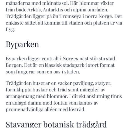
månaderna med midnattssol. Här blommar växter
från både Arktis, Antarktis och alpina områden.
Trädgården ligger på ön Tromsøya i norra Norge. Det
enklaste sättet att komma till staden och platsen är via
flyg.
Byparken
Byparken ligger centralt i Norges näst största stad
Bergen. Det är en klassisk stadspark i stort format
som fungerar som en oas i staden.
Trädgården huserar en vacker paviljong, statyer,
formklippta buskar och träd samt mängder av
arrangemang med blommor. I direkt anslutning finns
en anlagd damm med fontän som kantas av
promenadvänliga alléer med lövträd.
Stavanger botanisk trädgård