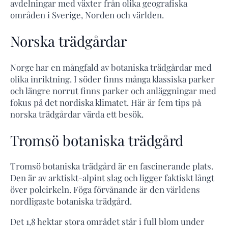
avdelningar med växter från olika geografiska
områden i Sverige, Norden och världen.
Norska trädgårdar
Norge har en mångfald av botaniska trädgårdar med
olika inriktning. I söder finns många klassiska parker
och längre norrut finns parker och anläggningar med
fokus på det nordiska klimatet. Här är fem tips på
norska trädgårdar värda ett besök.
Tromsö botaniska trädgård
Tromsö botaniska trädgård är en fascinerande plats.
Den är av arktiskt-alpint slag och ligger faktiskt långt
över polcirkeln. Föga förvånande är den världens
nordligaste botaniska trädgård.
Det 1,8 hektar stora området står i full blom under