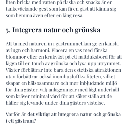
liten bricka med vatten på flaska och snacks är en
tankeväckande gest som kan få en gäst att känna sig
som hemma även efter en lång resa.
5. Integrera natur och grönska
Att ta med naturen in i gästrummet kan ge en känsla
av lugn och harmoni. Placera en vas med färska
blommor eller en krukväxt på ett nattduksbord för att
lägga till en touch av grönska och lysa upp utrymmet.
Växter förbättrar inte bara den estetiska attraktionen
utan förbättrar också inomhusluftkvaliteten, vilket
skapar en hälsosammare och mer inbjudande miljö
för dina gäster. Välj anläggningar med lågt underhåll
som kräver minimal vård för att säkerställa att de
håller sig levande under dina gästers vistelse.
Varför är det viktigt att integrera natur och grönska
i ett gästrum?