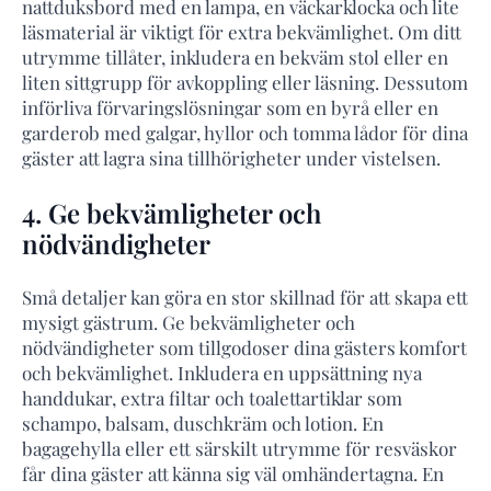
nattduksbord med en lampa, en väckarklocka och lite
läsmaterial är viktigt för extra bekvämlighet. Om ditt
utrymme tillåter, inkludera en bekväm stol eller en
liten sittgrupp för avkoppling eller läsning. Dessutom
införliva förvaringslösningar som en byrå eller en
garderob med galgar, hyllor och tomma lådor för dina
gäster att lagra sina tillhörigheter under vistelsen.
4. Ge bekvämligheter och
nödvändigheter
Små detaljer kan göra en stor skillnad för att skapa ett
mysigt gästrum. Ge bekvämligheter och
nödvändigheter som tillgodoser dina gästers komfort
och bekvämlighet. Inkludera en uppsättning nya
handdukar, extra filtar och toalettartiklar som
schampo, balsam, duschkräm och lotion. En
bagagehylla eller ett särskilt utrymme för resväskor
får dina gäster att känna sig väl omhändertagna. En