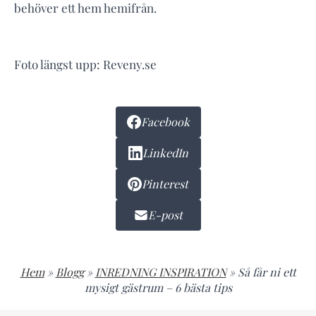
behöver ett hem hemifrån.
Foto längst upp: Reveny.se
Facebook
LinkedIn
Pinterest
E-post
Hem
»
Blogg
»
INREDNING INSPIRATION
»
Så får ni ett
mysigt gästrum – 6 bästa tips