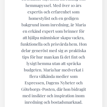
hemmapyssel. Med över 10 års
expertis och erfarenhet som
homestylist och en gedigen
bakgrund inom inredning, är Maria
en erkänd expert som brinner för
att hjälpa människor skapa vackra,
funktionella och prisvärda hem. Hon
delar generöst med sig av praktiska
tips för hur man kan få det fint och
lyxigt hemma utan att spräcka
budgeten. Maria har medverkat i
flera välkända medier som
Expressen, Dagens Nyheter och
Göteborgs-Posten, där hon bidragit
med insikter och inspiration inom
inredning och bostadsmarknad.