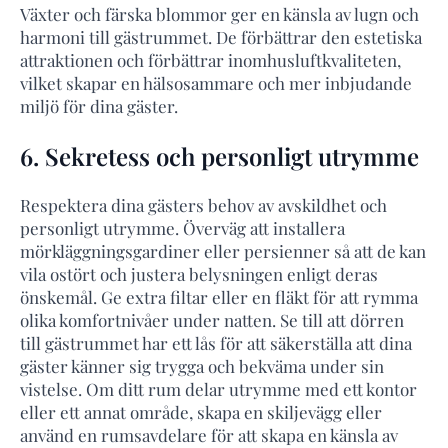
Växter och färska blommor ger en känsla av lugn och
harmoni till gästrummet. De förbättrar den estetiska
attraktionen och förbättrar inomhusluftkvaliteten,
vilket skapar en hälsosammare och mer inbjudande
miljö för dina gäster.
6. Sekretess och personligt utrymme
Respektera dina gästers behov av avskildhet och
personligt utrymme. Överväg att installera
mörkläggningsgardiner eller persienner så att de kan
vila ostört och justera belysningen enligt deras
önskemål. Ge extra filtar eller en fläkt för att rymma
olika komfortnivåer under natten. Se till att dörren
till gästrummet har ett lås för att säkerställa att dina
gäster känner sig trygga och bekväma under sin
vistelse. Om ditt rum delar utrymme med ett kontor
eller ett annat område, skapa en skiljevägg eller
använd en rumsavdelare för att skapa en känsla av