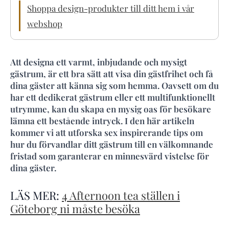
Shoppa design-produkter till ditt hem i vår
webshop
Att designa ett varmt, inbjudande och mysigt
gästrum, är ett bra sätt att visa din gästfrihet och få
dina gäster att känna sig som hemma. Oavsett om du
har ett dedikerat gästrum eller ett multifunktionellt
utrymme, kan du skapa en mysig oas för besökare
lämna ett bestående intryck. I den här artikeln
kommer vi att utforska sex inspirerande tips om
hur du förvandlar ditt gästrum till en välkomnande
fristad som garanterar en minnesvärd vistelse för
dina gäster.
LÄS MER:
4 Afternoon tea ställen i
Göteborg ni måste besöka