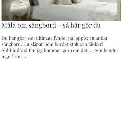
Måla om sängbord – så här gör du
Du har gjort det ultimata fyndet på loppis: ett antikt
sängbord. Du släpar hem bordet stolt och tänker!
Åhhhhh! Vad fint jag kommer göra om det …..Sen händer
inget! Hur…