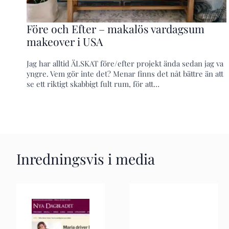
Före och Efter – makalös vardagsum
makeover i USA
Jag har alltid ÄLSKAT före/efter projekt ända sedan jag va
yngre. Vem gör inte det? Menar finns det nåt bättre än att
se ett riktigt skabbigt fult rum, för att…
Inredningsvis i media