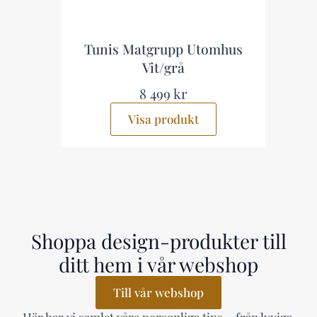
 Matgrupp Utomhus
Wagnera Loungeg
Vit/grå
utomhus Beig
8 499 kr
7 999 kr
Visa produkt
Visa produkt
Shoppa design-produkter till
ditt hem i vår webshop
Till vår webshop