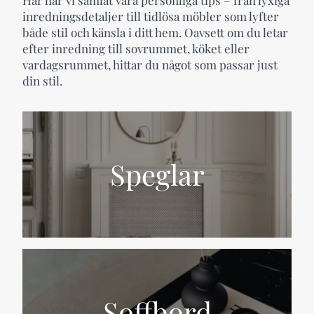
Här har vi samlat våra personliga tips – från lyxiga
inredningsdetaljer till tidlösa möbler som lyfter
både stil och känsla i ditt hem. Oavsett om du letar
efter inredning till sovrummet, köket eller
vardagsrummet, hittar du något som passar just
din stil.
Speglar
Soffbord