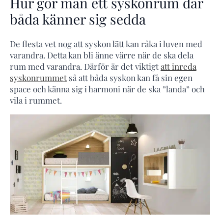
Hur gör man ett syskonrum där
båda känner sig sedda
De flesta vet nog att syskon lätt kan råka i luven med
varandra. Detta kan bli änne värre när de ska dela
rum med varandra. Därför är det viktigt
att inreda
syskonrummet
så att båda syskon kan få sin egen
space och känna sig i harmoni när de ska ”landa” och
vila i rummet.