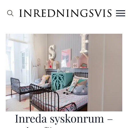
Search
for:
Inreda syskonrum –