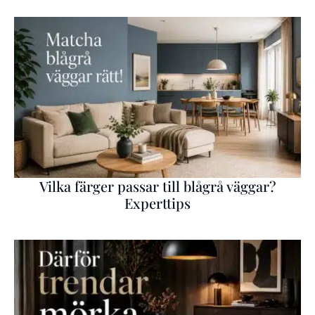
Vilka färger passar till blågrå väggar?
Experttips