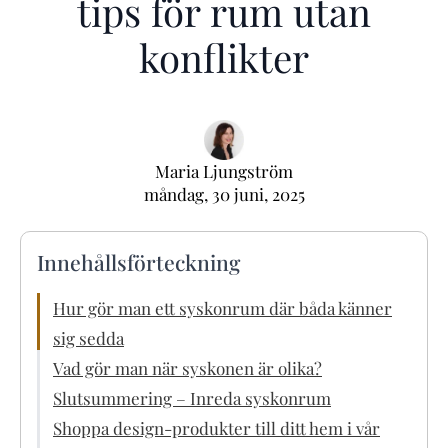
tips för rum utan
konflikter
Maria Ljungström
måndag, 30 juni, 2025
Innehållsförteckning
Hur gör man ett syskonrum där båda känner
sig sedda
Vad gör man när syskonen är olika?
Slutsummering – Inreda syskonrum
Shoppa design-produkter till ditt hem i vår