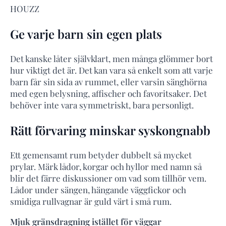
HOUZZ
Ge varje barn sin egen plats
Det kanske låter självklart, men många glömmer bort
hur viktigt det är. Det kan vara så enkelt som att varje
barn får sin sida av rummet, eller varsin sänghörna
med egen belysning, affischer och favoritsaker. Det
behöver inte vara symmetriskt, bara personligt.
Rätt förvaring minskar syskongnabb
Ett gemensamt rum betyder dubbelt så mycket
prylar. Märk lådor, korgar och hyllor med namn så
blir det färre diskussioner om vad som tillhör vem.
Lådor under sängen, hängande väggfickor och
smidiga rullvagnar är guld värt i små rum.
Mjuk gränsdragning istället för väggar