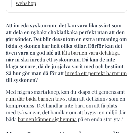
webshop
Att inreda syskonrum, det kan vara lika svårt som
att dela en nybakt chokladkaka perfekt utan att den
går sönder. Det blir dessutom en extra utmaning om
båda syskonen har helt olika stilar. Därför kan det
även vara en god idé att
låta barnen vara delaktiga
när ni ska inreda ett syskonrum. Då kan de inte
klaga senare, då de ju själva varit med och bestämt.
Så hur gör man då för att
inreda ett perfekt barnrum
till syskonen?
Med några smarta knep, kan du skapa ett gemensamt
rum där båda barnen trivs
, utan att det känns som en
kompromiss. Det handlar inte bara om att få plats
med två sängar, det handlar om att bygga en miljö där
båda
barnen känner sig hemma
på en enda stor yta.’