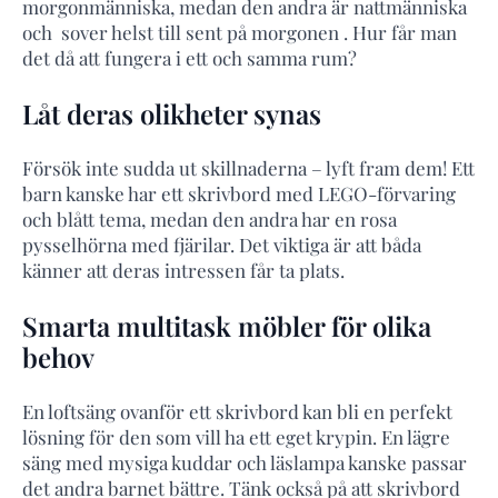
morgonmänniska, medan den andra är nattmänniska
och sover helst till sent på morgonen . Hur får man
det då att fungera i ett och samma rum?
Låt deras olikheter synas
Försök inte sudda ut skillnaderna – lyft fram dem! Ett
barn kanske har ett skrivbord med LEGO-förvaring
och blått tema, medan den andra har en rosa
pysselhörna med fjärilar. Det viktiga är att båda
känner att deras intressen får ta plats.
Smarta multitask möbler för olika
behov
En loftsäng ovanför ett skrivbord kan bli en perfekt
lösning för den som vill ha ett eget krypin. En lägre
säng med mysiga kuddar och läslampa kanske passar
det andra barnet bättre. Tänk också på att skrivbord