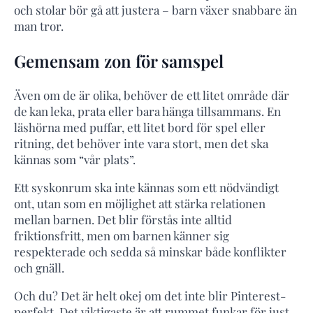
och stolar bör gå att justera – barn växer snabbare än
man tror.
Gemensam zon för samspel
Även om de är olika, behöver de ett litet område där
de kan leka, prata eller bara hänga tillsammans. En
läshörna med puffar, ett litet bord för spel eller
ritning, det behöver inte vara stort, men det ska
kännas som “vår plats”.
Ett syskonrum ska inte kännas som ett nödvändigt
ont, utan som en möjlighet att stärka relationen
mellan barnen. Det blir förstås inte alltid
friktionsfritt, men om barnen känner sig
respekterade och sedda så minskar både konflikter
och gnäll.
Och du? Det är helt okej om det inte blir Pinterest-
perfekt. Det viktigaste är att rummet funkar för just