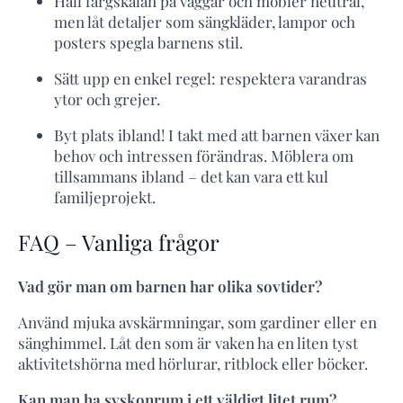
Håll färgskalan på väggar och möbler neutral,
men låt detaljer som sängkläder, lampor och
posters spegla barnens stil.
Sätt upp en enkel regel: respektera varandras
ytor och grejer.
Byt plats ibland! I takt med att barnen växer kan
behov och intressen förändras. Möblera om
tillsammans ibland – det kan vara ett kul
familjeprojekt.
FAQ – Vanliga frågor
Vad gör man om barnen har olika sovtider?
Använd mjuka avskärmningar, som gardiner eller en
sänghimmel. Låt den som är vaken ha en liten tyst
aktivitetshörna med hörlurar, ritblock eller böcker.
Kan man ha syskonrum i ett väldigt litet rum?