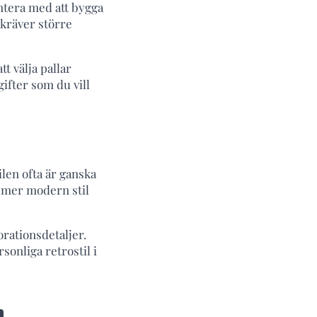
ntera med att bygga
 kräver större
t välja pallar
ifter som du vill
len ofta är ganska
n mer modern stil
orationsdetaljer.
sonliga retrostil i