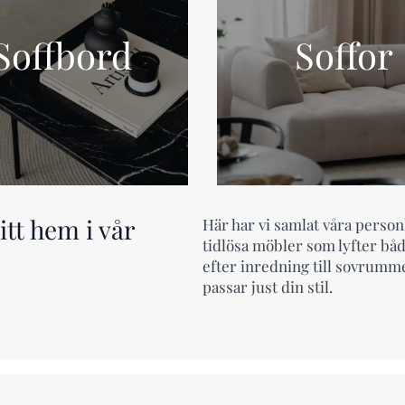
Soffbord
Soffor
tt hem i vår
Här har vi samlat våra personl
tidlösa möbler som lyfter både
efter inredning till sovrumm
passar just din stil.