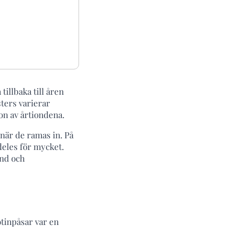
tillbaka till åren
sters varierar
on av årtiondena.
 när de ramas in. På
ldeles för mycket.
and och
tinpåsar var en