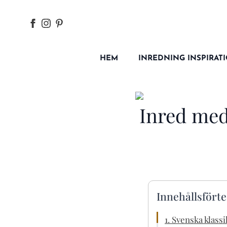
HEM
INREDNING INSPIRAT
Inred med 
Innehållsfört
1. Svenska klas