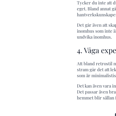
Tycker du inte att 
eget. Bland annat g
hantverkskunskape
Det går även att ska
inomhus som inte är
undvika inomhus.
4. Våga exp
Att bland retrostil
stram går det att le
som är minimalistisk
Det kan även vara i
Det passar även bra 
hemmet blir sällan f