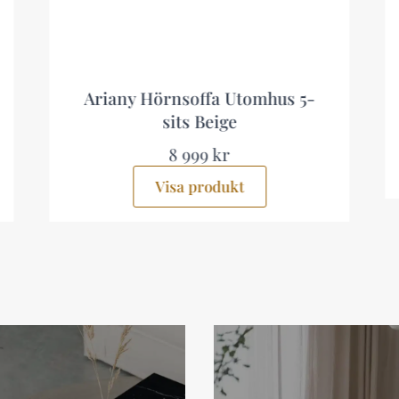
offa Utomhus 5-
Lainelle 4-sits Soffgr
 Beige
5 499 kr
99 kr
Visa produkt
produkt