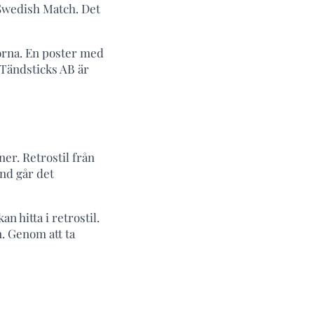
 Swedish Match. Det
norna. En poster med
 Tändsticks AB är
ner. Retrostil från
and går det
n hitta i retrostil.
. Genom att ta