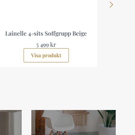
upp Beige
Bahamas Liten Balkongsoffa
Beige
2 999 kr
Visa produkt