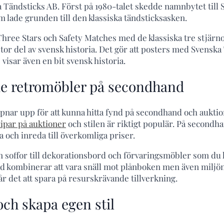
a Tändsticks AB. Först på 1980-talet skedde namnbytet till
m lade grunden till den klassiska tändsticksasken.
Three Stars och Safety Matches med de klassiska tre stjär
tor del av svensk historia. Det gör att posters med Svenska
 visar även en bit svensk historia.
e retromöbler på secondhand
ppnar upp för att kunna hitta fynd på secondhand och auktio
ipar på auktioner
och stilen är riktigt populär. På secondh
a och inreda till överkomliga priser.
ån soffor till dekorationsbord och förvaringsmöbler som du ka
d kombinerar att vara snäll mot plånboken men även miljön
år det att spara på resurskrävande tillverkning.
och skapa egen stil