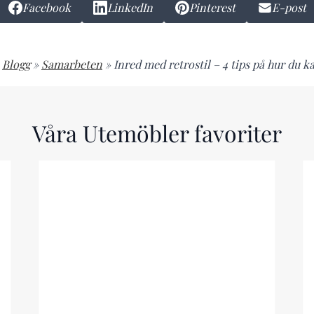
Facebook
LinkedIn
Pinterest
E-post
Blogg
»
Samarbeten
»
Inred med retrostil – 4 tips på hur du k
Våra Utemöbler favoriter