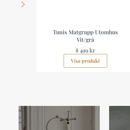
is Matgrupp Utomhus
Ariany Hörns
Vit/grå
sits
8 499 kr
8 9
Visa produkt
Visa 