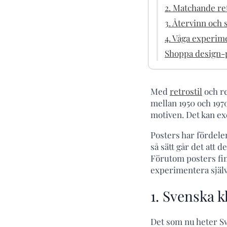
2. Matchande r
3. Återvinn och 
4. Våga experi
Shoppa design-p
Med
retrostil
och re
mellan 1950 och 1970
motiven. Det kan ex
Posters har fördelen
så sätt går det att 
Förutom posters fi
experimentera själv
1. Svenska 
Det som nu heter Sw