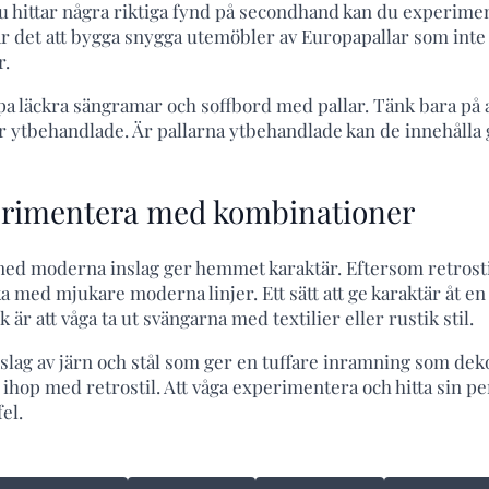
du hittar några riktiga fynd på secondhand kan du experime
år det att bygga snygga utemöbler av Europapallar som inte
r.
pa läckra sängramar och soffbord med pallar. Tänk bara på at
 ytbehandlade. Är pallarna ytbehandlade kan de innehålla g
erimentera med kombinationer
 med moderna inslag ger hemmet karaktär. Eftersom retrosti
ka med mjukare moderna linjer. Ett sätt att ge karaktär åt e
 är att våga ta ut svängarna med textilier eller rustik stil.
nslag av järn och stål som ger en tuffare inramning som dek
ihop med retrostil. Att våga experimentera och hitta sin per
el.