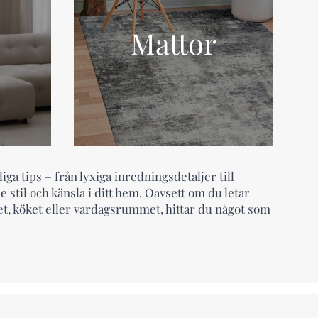
Mattor
iga tips – från lyxiga inredningsdetaljer till
 stil och känsla i ditt hem. Oavsett om du letar
et, köket eller vardagsrummet, hittar du något som