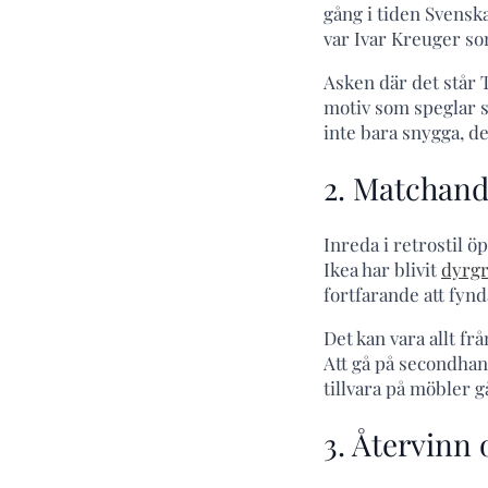
gång i tiden Svensk
var Ivar Kreuger so
Asken där det står 
motiv som speglar s
inte bara snygga, de
2. Matchand
Inreda i retrostil ö
Ikea har blivit
dyrgr
fortfarande att fynd
Det kan vara allt fr
Att gå på secondhan
tillvara på möbler g
3. Återvinn 