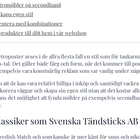
etromöbler på secondhand
skapa egen stil
mentera med kombinationer
rodukter till ditt hem i vår webshop
troposter avses i de allra flesta fall en stil som för tankarna 
-tal. Det gäller både färg och form, när det kommer till po
empelvis vara konstnärlig reklam som var vanlig under någ
 att de kan vara relativt billiga i inköp och samtidigt vackra
dekorera väggar och skapa sin egen stil utan att det kostar al
nns det möjlighet att fynda möbler på exempelvis secondh
.
klassiker som Svenska Tändsticks AB
edish Match och som kanske är mer känt för snus och niko