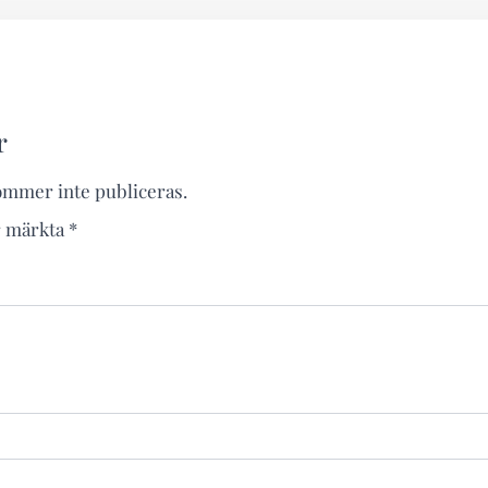
r
ommer inte publiceras.
är märkta
*