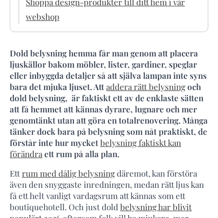
Shoppa design-produkter till ditt hem i vår
webshop
Dold belysning hemma får man genom att placera
ljuskällor bakom möbler, lister, gardiner, speglar
eller inbyggda detaljer så att själva lampan inte syns
bara det mjuka ljuset. Att
addera rätt belysning
och
dold belysning, är faktiskt ett av de enklaste sätten
att få hemmet att kännas dyrare, lugnare och mer
genomtänkt utan att göra en totalrenovering. Många
tänker dock bara på belysning som nåt praktiskt, de
förstår inte hur mycket
belysning faktiskt kan
förändra
ett rum på alla plan.
Ett
rum med dålig belysning
däremot, kan förstöra
även den snyggaste inredningen, medan rätt ljus kan
få ett helt vanligt vardagsrum att kännas som ett
boutiquehotell. Och just dold
belysning har blivit
populärt 2026
eftersom folk vill ha mjukare, mer