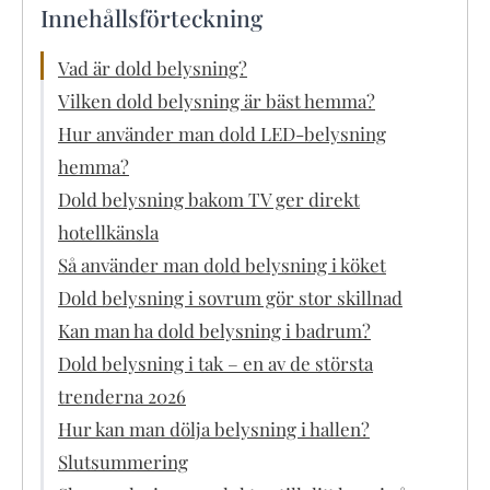
Innehållsförteckning
Vad är dold belysning?
Vilken dold belysning är bäst hemma?
Hur använder man dold LED-belysning
hemma?
Dold belysning bakom TV ger direkt
hotellkänsla
Så använder man dold belysning i köket
Dold belysning i sovrum gör stor skillnad
Kan man ha dold belysning i badrum?
Dold belysning i tak – en av de största
trenderna 2026
Hur kan man dölja belysning i hallen?
Slutsummering