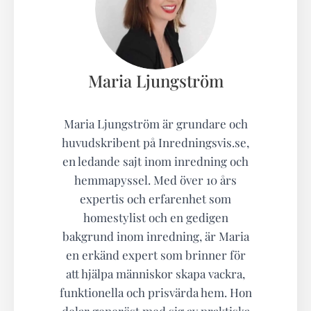
Maria Ljungström
Maria Ljungström är grundare och
huvudskribent på Inredningsvis.se,
en ledande sajt inom inredning och
hemmapyssel. Med över 10 års
expertis och erfarenhet som
homestylist och en gedigen
bakgrund inom inredning, är Maria
en erkänd expert som brinner för
att hjälpa människor skapa vackra,
funktionella och prisvärda hem. Hon
delar generöst med sig av praktiska