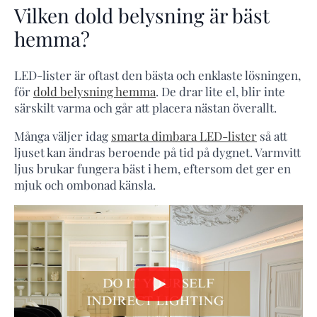
Vilken dold belysning är bäst
hemma?
LED-lister är oftast den bästa och enklaste lösningen,
för
dold belysning hemma
. De drar lite el, blir inte
särskilt varma och går att placera nästan överallt.
Många väljer idag
smarta dimbara LED-lister
så att
ljuset kan ändras beroende på tid på dygnet. Varmvitt
ljus brukar fungera bäst i hem, eftersom det ger en
mjuk och ombonad känsla.