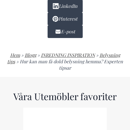
LinkedIn
Pinterest
E-post
Hem
»
Blogg
»
INREDNING INSPIRATION
»
Belysning
tips
»
Hur kan man få dold belysning hemma? Experten
tipsar
Våra Utemöbler favoriter