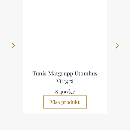
Tunis Matgrupp Utomhus
As
Vit/grå
8 499 kr
Visa produkt