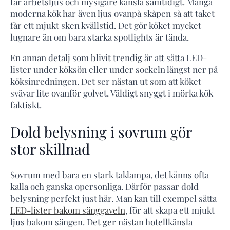
får arbetsljus och mysigare känsla samtidigt. Många
moderna kök har även ljus ovanpå skåpen så att taket
får ett mjukt sken kvällstid. Det gör köket mycket
lugnare än om bara starka spotlights är tända.
En annan detalj som blivit trendig är att sätta LED-
lister under köksön eller under sockeln längst ner på
köksinredningen. Det ser nästan ut som att köket
svävar lite ovanför golvet. Väldigt snyggt i mörka kök
faktiskt.
Dold belysning i sovrum gör
stor skillnad
Sovrum med bara en stark taklampa, det känns ofta
kalla och ganska opersonliga. Därför passar dold
belysning perfekt just här. Man kan till exempel sätta
LED-lister bakom sänggaveln
, för att skapa ett mjukt
ljus bakom sängen. Det ger nästan hotellkänsla