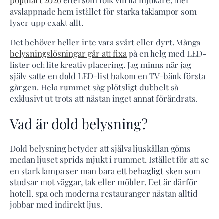
avslappnade hem istället för starka taklampor som
lyser upp exakt allt.
Det behöver heller inte vara svårt eller dyrt. Många
belysningslösningar går att fixa
på en helg med LED-
lister och lite kreativ placering. Jag minns när jag
själv satte en dold LED-list bakom en TV-bänk första
gången. Hela rummet såg plötsligt dubbelt så
exklusivt ut trots att nästan inget annat förändrats.
Vad är dold belysning?
Dold belysning betyder att själva ljuskällan göms
medan ljuset sprids mjukt i rummet. Istället för att se
en stark lampa ser man bara ett behagligt sken som
studsar mot väggar, tak eller möbler. Det är därför
hotell, spa och moderna restauranger nästan alltid
jobbar med indirekt ljus.