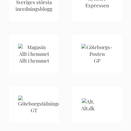
Sveriges största
Expressen
inredningsblogg
Allt i hemmet
GP
Alt.dk
GT