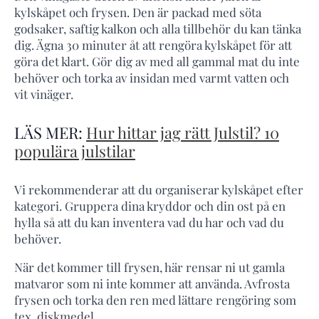
kylskåpet och frysen. Den är packad med söta
godsaker, saftig kalkon och alla tillbehör du kan tänka
dig. Ägna 30 minuter åt att rengöra kylskåpet för att
göra det klart. Gör dig av med all gammal mat du inte
behöver och torka av insidan med varmt vatten och
vit vinäger.
LÄS MER:
Hur hittar jag rätt Julstil? 10
populära julstilar
Vi rekommenderar att du organiserar kylskåpet efter
kategori. Gruppera dina kryddor och din ost på en
hylla så att du kan inventera vad du har och vad du
behöver.
När det kommer till frysen, här rensar ni ut gamla
matvaror som ni inte kommer att använda. Avfrosta
frysen och torka den ren med lättare rengöring som
tex. diskmedel.