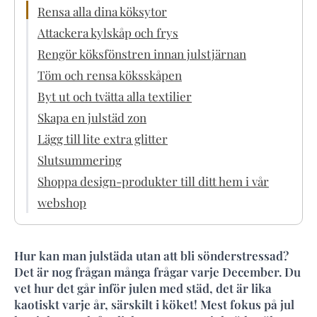
Rensa alla dina köksytor
Attackera kylskåp och frys
Rengör köksfönstren innan julstjärnan
Töm och rensa köksskåpen
Byt ut och tvätta alla textilier
Skapa en julstäd zon
Lägg till lite extra glitter
Slutsummering
Shoppa design-produkter till ditt hem i vår
webshop
Hur kan man julstäda utan att bli sönderstressad?
Det är nog frågan många frågar varje December. Du
vet hur det går inför julen med städ, det är lika
kaotiskt varje år, särskilt i köket! Mest fokus på jul