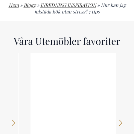
Hem
»
Blogg
»
INREDNING INSPIRATION
»
Hur kan jag
julstäda kök utan stress? 7 tips
Våra Utemöbler favoriter