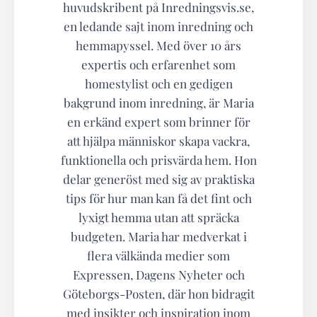
huvudskribent på Inredningsvis.se,
en ledande sajt inom inredning och
hemmapyssel. Med över 10 års
expertis och erfarenhet som
homestylist och en gedigen
bakgrund inom inredning, är Maria
en erkänd expert som brinner för
att hjälpa människor skapa vackra,
funktionella och prisvärda hem. Hon
delar generöst med sig av praktiska
tips för hur man kan få det fint och
lyxigt hemma utan att spräcka
budgeten. Maria har medverkat i
flera välkända medier som
Expressen, Dagens Nyheter och
Göteborgs-Posten, där hon bidragit
med insikter och inspiration inom