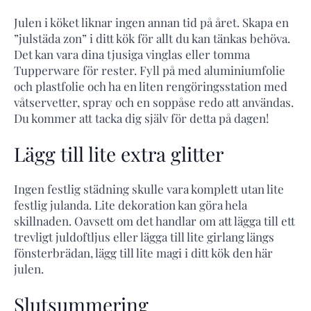
Julen i köket liknar ingen annan tid på året. Skapa en
”julstäda zon” i ditt kök för allt du kan tänkas behöva.
Det kan vara dina tjusiga vinglas eller tomma
Tupperware för rester. Fyll på med aluminiumfolie
och plastfolie och ha en liten rengöringsstation med
våtservetter, spray och en soppåse redo att användas.
Du kommer att tacka dig själv för detta på dagen!
Lägg till lite extra glitter
Ingen festlig städning skulle vara komplett utan lite
festlig julanda. Lite dekoration kan göra hela
skillnaden. Oavsett om det handlar om att lägga till ett
trevligt juldoftljus eller lägga till lite girlang längs
fönsterbrädan, lägg till lite magi i ditt kök den här
julen.
Slutsummering