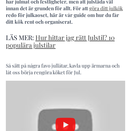
har julmat och festligheter, men att julstäda väl
innan det är grunden för allt. För att
göra ditt julkök
redo för julkaoset, här är vår guide om hur du får
ditt kök rent och organiserat.
LÄS MER:
Hur hittar jag rätt Julstil? 10
populära julstilar
Så sätt på några favo jullåtar, kavla upp ärmarna och
låt oss börja rengöra köket för Jul.