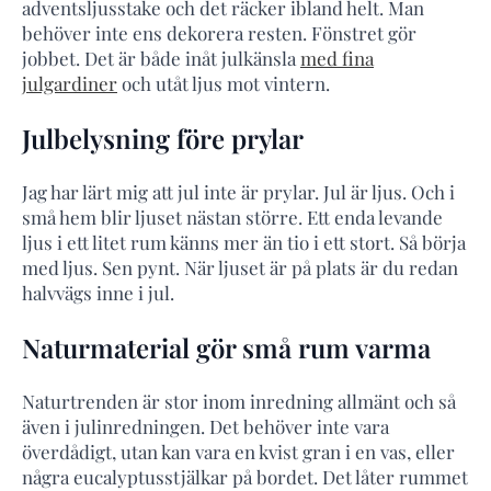
adventsljusstake och det räcker ibland helt. Man
behöver inte ens dekorera resten. Fönstret gör
jobbet. Det är både inåt julkänsla
med fina
julgardiner
och utåt ljus mot vintern.
Julbelysning före prylar
Jag har lärt mig att jul inte är prylar. Jul är ljus. Och i
små hem blir ljuset nästan större. Ett enda levande
ljus i ett litet rum känns mer än tio i ett stort. Så börja
med ljus. Sen pynt. När ljuset är på plats är du redan
halvvägs inne i jul.
Naturmaterial gör små rum varma
Naturtrenden är stor inom inredning allmänt och så
även i julinredningen. Det behöver inte vara
överdådigt, utan kan vara en kvist gran i en vas, eller
några eucalyptusstjälkar på bordet. Det låter rummet