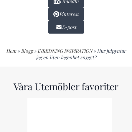
LinkedIn
Pinterest
E-post
Hem
»
Blogg
»
INREDNING INSPIRATION
»
Hur julpyntar
jag en liten lägenhet snyggt?
Våra Utemöbler favoriter