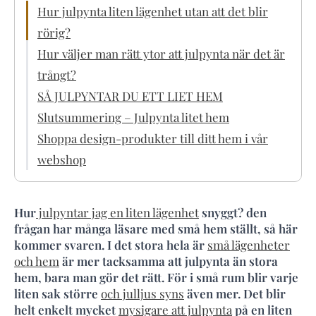
Hur julpynta liten lägenhet utan att det blir
rörig?
Hur väljer man rätt ytor att julpynta när det är
trångt?
SÅ JULPYNTAR DU ETT LIET HEM
Slutsummering – Julpynta litet hem
Shoppa design-produkter till ditt hem i vår
webshop
Hur
julpyntar jag en liten lägenhet
snyggt? den
frågan har många läsare med små hem ställt, så här
kommer svaren. I det stora hela är
små lägenheter
och hem
är mer tacksamma att julpynta än stora
hem, bara man gör det rätt. För i små rum blir varje
liten sak större
och julljus syns
även mer. Det blir
helt enkelt mycket
mysigare att julpynta
på en liten