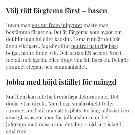
Välj rätt färgtema först – basen
Innan man
ens tar fram julpyntet
måste man
bestämma färgerna. Det är färgerna som avgör om
det blir lugn jul eller kaosjul. I små rum är det här
ännu viktigare. Jag kör alltid
neutral naturlig bas
:
beige, natur, linne, vitt. Och sedan EN accent. Svart
metall, mörkgrön, eller djupt vinröd. Bara en. Det gör
rummet elegant och sammanhållet.
Jobba med höjd istället för mängd
Små hem kan inte ha breda låga dekorationer. Det
dödar ytan direkt. Men höga smala objekt fyller
rummet med stil utan att ta plats. En lång tallkvist i en
smal glasvas gör mer för julkänslan än en hel
julgrupp med massa små detaljer. Höjd är tricket i
små rum.