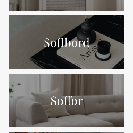
Soffbord
Soffor