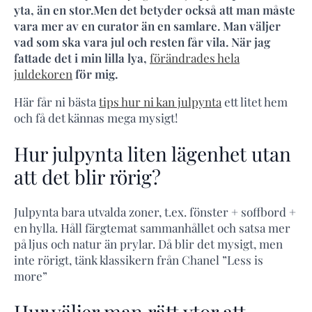
yta, än en stor.Men det betyder också att man måste
vara mer av en curator än en samlare. Man väljer
vad som ska vara jul och resten får vila. När jag
fattade det i min lilla lya,
förändrades hela
juldekoren
för mig.
Här får ni bästa
tips hur ni kan julpynta
ett litet hem
och få det kännas mega mysigt!
Hur julpynta liten lägenhet utan
att det blir rörig?
Julpynta bara utvalda zoner, t.ex. fönster + soffbord +
en hylla. Håll färgtemat sammanhållet och satsa mer
på ljus och natur än prylar. Då blir det mysigt, men
inte rörigt, tänk klassikern från Chanel ”Less is
more”
Hur väljer man rätt ytor att