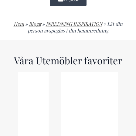
Hem
»
Blogg
»
INREDNING INSPIRATION
»
Låt din
person avspeglas i din heminredning
Våra Utemöbler favoriter