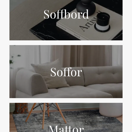
Soffbord
Soffor
Mattor