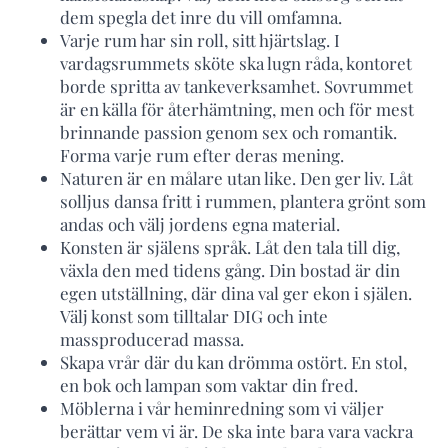
dem spegla det inre du vill omfamna.
Varje rum har sin roll, sitt hjärtslag. I
vardagsrummets sköte ska lugn råda, kontoret
borde spritta av tankeverksamhet. Sovrummet
är en källa för återhämtning, men och för mest
brinnande passion genom sex och romantik.
Forma varje rum efter deras mening.
Naturen är en målare utan like. Den ger liv. Låt
solljus dansa fritt i rummen, plantera grönt som
andas och välj jordens egna material.
Konsten är själens språk. Låt den tala till dig,
växla den med tidens gång. Din bostad är din
egen utställning, där dina val ger ekon i själen.
Välj konst som tilltalar DIG och inte
massproducerad massa.
Skapa vrår där du kan drömma ostört. En stol,
en bok och lampan som vaktar din fred.
Möblerna i vår heminredning som vi väljer
berättar vem vi är. De ska inte bara vara vackra