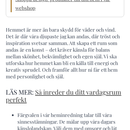
webshop
Hemmet är mer än bara skydd för väder och vind.
Det är där våra djupaste jag kan andas, där tröst och
inspiration svetsar samman. Att skapa ett rum som
andas är en konst – det kräver känsla för balans
mellan skönhet, bekvämlighet och egen själ. Vi ska
utforska hur hemmet kan bli en källa till energi och
kreativ sprudel. Och framför allt hur ni får ett hem
med personlighet och själ.
LÄS MER:
Så inreder du ditt vardagsrum
perfekt
Färgvalen i vår heminredning talar till våra
sinnesstämningar. De målar upp våra dagars
känslolandskap. Välj dem med omsorg och låt