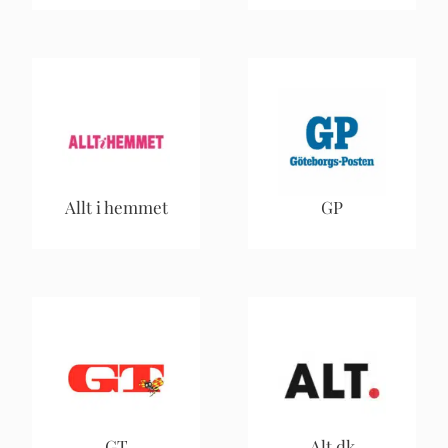
Allt i hemmet
GP
GT
Alt.dk