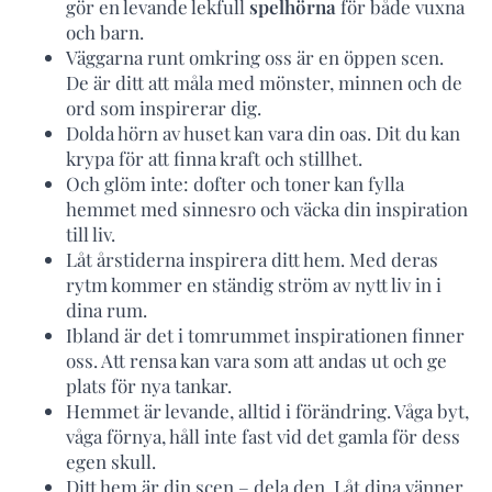
gör en levande lekfull
spelhörna
för både vuxna
och barn.
Väggarna runt omkring oss är en öppen scen.
De är ditt att måla med mönster, minnen och de
ord som inspirerar dig.
Dolda hörn av huset kan vara din oas. Dit du kan
krypa för att finna kraft och stillhet.
Och glöm inte: dofter och toner kan fylla
hemmet med sinnesro och väcka din inspiration
till liv.
Låt årstiderna inspirera ditt hem. Med deras
rytm kommer en ständig ström av nytt liv in i
dina rum.
Ibland är det i tomrummet inspirationen finner
oss. Att rensa kan vara som att andas ut och ge
plats för nya tankar.
Hemmet är levande, alltid i förändring. Våga byt,
våga förnya, håll inte fast vid det gamla för dess
egen skull.
Ditt hem är din scen – dela den. Låt dina vänner