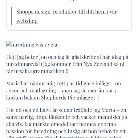
Shoppa design-produkter till ditt hem i vår
webshop
Hej! Jag heter Jon och jag är gästskribent här idag på
inredningsvis! (Jag kommer från Nya Zeeland så ni
får ursäkta grammatiken!!)
Maria har nämnt mig i ett par tidigare inlägg – om
resor och matlagning – men jag är mer än bara
kocken bakom
Shepherds Pie inlägget
:)
För ett och ett halvt år sedan träffade jag Maria – en
konstnärlig, djup, tänkande och vacker människa på
alla vis. Jag märkte omedelbart hennes enorma
passion för inredning och insåg att hon behövde ett
sätt att få utlopp för all kreativitet och idéer kring