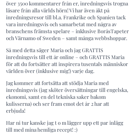
över 3500 kommentarer från er, inredningsvis trogna
läsare från alla världs hörn! Vi har även åkt på
inredningsresor till bl.a. Frankrike och Spanien tack
vara inredningsvis och samarbetat med några av
branschens främsta spelare – inklusive BoråsTapeter
och Värnamo of Sweden – samt många webbshoppar.
Så med detta säger Maria och jag GRATTIS
inredningsvis till ett år online – och GRATTIS Maria
för att du fortsätter att inspirera tusentals människor
världen över (inklusive mig!) varje dag.
Jag kommer att fortsätta att stödja Maria med
inredningsvis (jag sköter översättningar till engelska,
ekonomi, samt en del tekniska saker bakom
kulisserna) och ser fram emot det år 2 har att
erbjuda!
Har ni tur kanske jag t o m lägger upp ett par inlägg
till med mina hemliga recept! :)