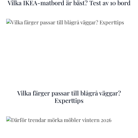
Vilka IKEA-matbord är bäst? Test av 10 bord
Vilka färger passar till blågrå väggar?
Experttips