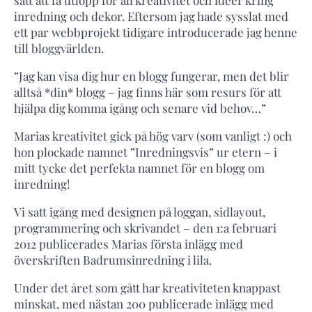
inredning och dekor. Eftersom jag hade sysslat med
ett par webbprojekt tidigare introducerade jag henne
till bloggvärlden.
”Jag kan visa dig hur en blogg fungerar, men det blir
alltså *din* blogg – jag finns här som resurs för att
hjälpa dig komma igång och senare vid behov…”
Marias kreativitet gick på hög varv (som vanligt :) och
hon plockade namnet ”Inredningsvis” ur etern – i
mitt tycke det perfekta namnet för en blogg om
inredning!
Vi satt igång med designen på loggan, sidlayout,
programmering och skrivandet – den 1:a februari
2012 publicerades Marias första inlägg med
överskriften Badrumsinredning i lila.
Under det året som gått har kreativiteten knappast
minskat, med nästan 200 publicerade inlägg med