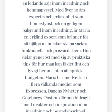
en ledande sajt inom inredning och
hemmapyssel. Med över 10 års
expertis och erfarenhet som
homestylist och en gedigen
bakgrund inom inredning, är Maria
en erkänd expert som brinner för
att hjälpa människor skapa vackra,
funktionella och prisvärda hem. Hon
delar generöst med sig av praktiska
tips för hur man kan få det fint och
lyxigt hemma utan att spräcka
budgeten. Maria har medverkat i
flera välkända medier som
Expressen, Dagens Nyheter och
Göteborgs-Posten, där hon bidragit
med insikter och inspiration inom
inredning och bostadsmarknad.