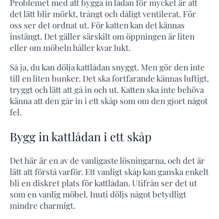
Problemet med att bygga in lådan för mycket är att
det lätt blir mörkt, trångt och dåligt ventilerat. För
oss ser det ordnat ut. För katten kan det kännas
instängt. Det gäller särskilt om öppningen är liten
eller om möbeln håller kvar lukt.
Så ja, du kan dölja kattlådan snyggt. Men gör den inte
till en liten bunker. Det ska fortfarande kännas luftigt,
tryggt och lätt att gå in och ut. Katten ska inte behöva
känna att den går in i ett skåp som om den gjort något
fel.
Bygg in kattlådan i ett skåp
Det här är en av de vanligaste lösningarna, och det är
lätt att förstå varför. Ett vanligt skåp kan ganska enkelt
bli en diskret plats för kattlådan. Utifrån ser det ut
som en vanlig möbel. Inuti döljs något betydligt
mindre charmigt.