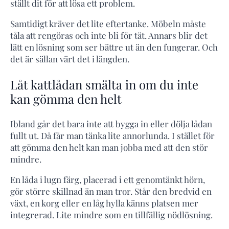
ställt dit för att lösa ett problem.
Samtidigt kräver det lite eftertanke. Möbeln måste
tåla att rengöras och inte bli för tät. Annars blir det
lätt en lösning som ser bättre ut än den fungerar. Och
det är sällan värt det i längden.
Låt kattlådan smälta in om du inte
kan gömma den helt
Ibland går det bara inte att bygga in eller dölja lådan
fullt ut. Då får man tänka lite annorlunda. I stället för
att gömma den helt kan man jobba med att den stör
mindre.
En låda i lugn färg, placerad i ett genomtänkt hörn,
gör större skillnad än man tror. Står den bredvid en
växt, en korg eller en låg hylla känns platsen mer
integrerad. Lite mindre som en tillfällig nödlösning.