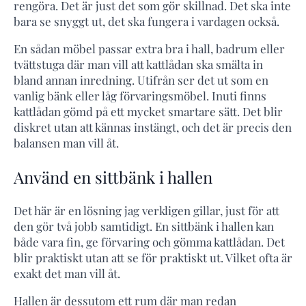
rengöra. Det är just det som gör skillnad. Det ska inte
bara se snyggt ut, det ska fungera i vardagen också.
En sådan möbel passar extra bra i hall, badrum eller
tvättstuga där man vill att kattlådan ska smälta in
bland annan inredning. Utifrån ser det ut som en
vanlig bänk eller låg förvaringsmöbel. Inuti finns
kattlådan gömd på ett mycket smartare sätt. Det blir
diskret utan att kännas instängt, och det är precis den
balansen man vill åt.
Använd en sittbänk i hallen
Det här är en lösning jag verkligen gillar, just för att
den gör två jobb samtidigt. En sittbänk i hallen kan
både vara fin, ge förvaring och gömma kattlådan. Det
blir praktiskt utan att se för praktiskt ut. Vilket ofta är
exakt det man vill åt.
Hallen är dessutom ett rum där man redan