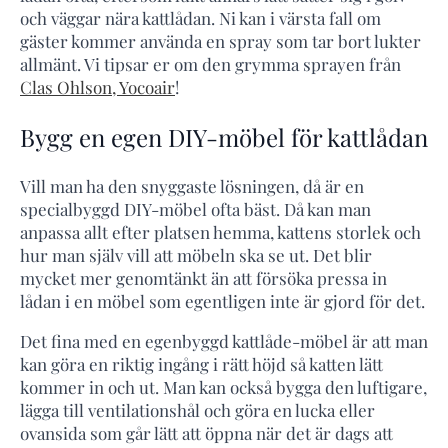
och väggar nära kattlådan. Ni kan i värsta fall om
gäster kommer använda en spray som tar bort lukter
allmänt. Vi tipsar er om den grymma sprayen från
Clas Ohlson, Yocoair
!
Bygg en egen DIY-möbel för kattlådan
Vill man ha den snyggaste lösningen, då är en
specialbyggd DIY-möbel ofta bäst. Då kan man
anpassa allt efter platsen hemma, kattens storlek och
hur man själv vill att möbeln ska se ut. Det blir
mycket mer genomtänkt än att försöka pressa in
lådan i en möbel som egentligen inte är gjord för det.
Det fina med en egenbyggd kattlåde-möbel är att man
kan göra en riktig ingång i rätt höjd så katten lätt
kommer in och ut. Man kan också bygga den luftigare,
lägga till ventilationshål och göra en lucka eller
ovansida som går lätt att öppna när det är dags att