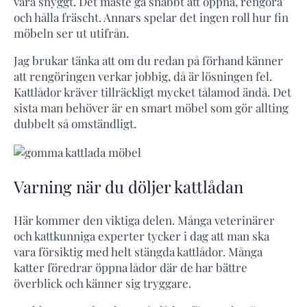
vara snyggt. Det måste gå snabbt att öppna, rengöra
och hålla fräscht. Annars spelar det ingen roll hur fin
möbeln ser ut utifrån.
Jag brukar tänka att om du redan på förhand känner
att rengöringen verkar jobbig, då är lösningen fel.
Kattlådor kräver tillräckligt mycket tålamod ändå. Det
sista man behöver är en smart möbel som gör allting
dubbelt så omständligt.
Varning när du döljer kattlådan
Här kommer den viktiga delen. Många veterinärer
och kattkunniga experter tycker i dag att man ska
vara försiktig med helt stängda kattlådor. Många
katter föredrar öppna lådor där de har bättre
överblick och känner sig tryggare.