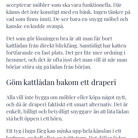
accepterar möbler som ska vara funktionella. Där
känns det inte konstigt med en bänk. Ingen tänker på
vad som finns inuti. De ser bara en snygg möbel och
kanske en kudde ovanpå.
Det som gör lösningen bra är att man får bort
kattlådan från direkt blickfång. Samtidigt har katten
fortfarande en fast plats. Det ger lite mer ordning i
hemmet, och det är ofta just det man vill åt när man
börjar störa sig på lådan från början.
Göm kattlådan bakom ett draperi
Alla vill inte bygga om möbler eller köpa något nytt,
och då är draperi faktiskt ett smart alternativ. Det är
enkelt, billigt och betydligt snyggare än att låta lådan
stå helt öppen i ett hörn.
Ett tyg i lugn färg kan mjuka upp hela känslan i ett
badrum, en hall eller en tvättstuga. Det döljer lådan