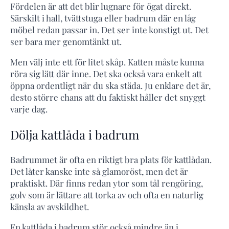
Fördelen är att det blir lugnare för ögat direkt.
Särskilt i hall, tvättstuga eller badrum där en låg
möbel redan passar in. Det ser inte konstigt ut. Det
ser bara mer genomtänkt ut.
Men välj inte ett för litet skåp. Katten måste kunna
röra sig lätt där inne. Det ska också vara enkelt att
öppna ordentligt när du ska städa. Ju enklare det är,
desto större chans att du faktiskt håller det snyggt
varje dag.
Dölja kattlåda i badrum
Badrummet är ofta en riktigt bra plats för kattlådan.
Det låter kanske inte så glamoröst, men det är
praktiskt. Där finns redan ytor som tål rengöring,
golv som är lättare att torka av och ofta en naturlig
känsla av avskildhet.
En kattlåda i badrum stör också mindre än i