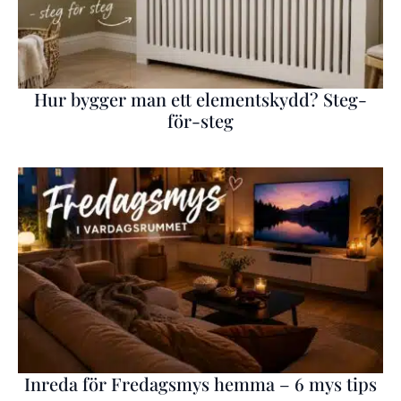
Hur bygger man ett elementskydd? Steg-
för-steg
Inreda för Fredagsmys hemma – 6 mys tips