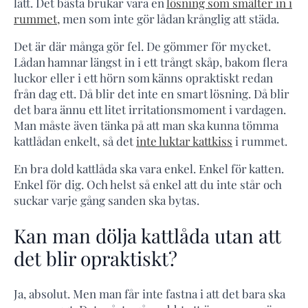
lätt. Det bästa brukar vara en
lösning som smälter in i
rummet,
men som inte gör lådan krånglig att städa.
Det är där många gör fel. De gömmer för mycket.
Lådan hamnar längst in i ett trångt skåp, bakom flera
luckor eller i ett hörn som känns opraktiskt redan
från dag ett. Då blir det inte en smart lösning. Då blir
det bara ännu ett litet irritationsmoment i vardagen.
Man måste även tänka på att man ska kunna tömma
kattlådan enkelt, så det
inte luktar kattkiss
i rummet.
En bra dold kattlåda ska vara enkel. Enkel för katten.
Enkel för dig. Och helst så enkel att du inte står och
suckar varje gång sanden ska bytas.
Kan man dölja kattlåda utan att
det blir opraktiskt?
Ja, absolut. Men man får inte fastna i att det bara ska