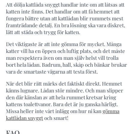
Att dölja kattlåda snyggt handlar inte om att låtsas att
katten inte finns. Det handlar om att få hemmet att
fungera bättre utan att kattlådan blir rummets mest
framträdande detalj. En bra lösning ska vara diskret,
lätt att städa och trygg för katten.
Det viktigaste är att inte gömma för mycket. Många
katter vill ha en öppen och luftig plats, och det måste
man respektera även om man själv helst vill trolla
bort hela lådan. Badrum, hall, skåp och bänkar brukar
vara de smartaste vägarna att testa först.
När det blir rätt märks det faktiskt direkt. Hemmet
känns lugnare. Lådan stör mindre. Och man slipper
den där känslan av att hela rummet kretsar kring
kattens toalettvanor. Bara det är ju ganska härligt.
Missa heller inte vårt inlägg om hur ni kan
gömma
kattlådan snyggt
och smart!
FAQ