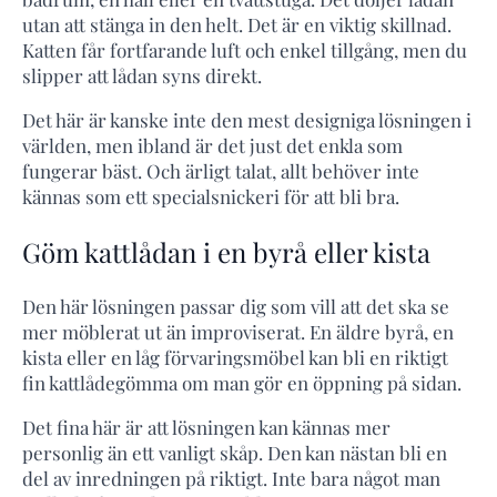
utan att stänga in den helt. Det är en viktig skillnad.
Katten får fortfarande luft och enkel tillgång, men du
slipper att lådan syns direkt.
Det här är kanske inte den mest designiga lösningen i
världen, men ibland är det just det enkla som
fungerar bäst. Och ärligt talat, allt behöver inte
kännas som ett specialsnickeri för att bli bra.
Göm kattlådan i en byrå eller kista
Den här lösningen passar dig som vill att det ska se
mer möblerat ut än improviserat. En äldre byrå, en
kista eller en låg förvaringsmöbel kan bli en riktigt
fin kattlådegömma om man gör en öppning på sidan.
Det fina här är att lösningen kan kännas mer
personlig än ett vanligt skåp. Den kan nästan bli en
del av inredningen på riktigt. Inte bara något man