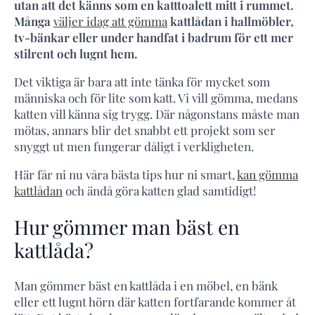
utan att det känns som en katttoalett mitt i rummet.
Många
väljer idag att gömma
kattlådan i hallmöbler,
tv-bänkar eller under handfat i badrum för ett mer
stilrent och lugnt hem.
Det viktiga är bara att inte tänka för mycket som
människa och för lite som katt. Vi vill gömma, medans
katten vill känna sig trygg. Där någonstans måste man
mötas, annars blir det snabbt ett projekt som ser
snyggt ut men fungerar dåligt i verkligheten.
Här får ni nu våra bästa tips hur ni smart,
kan gömma
kattlådan
och ändå göra katten glad samtidigt!
Hur gömmer man bäst en
kattlåda?
Man gömmer bäst en kattlåda i en möbel, en bänk
eller ett lugnt hörn där katten fortfarande kommer åt