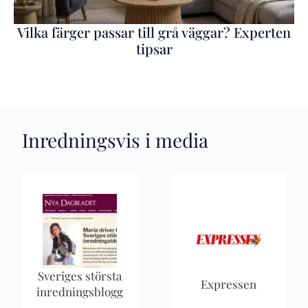
Vilka färger passar till grå väggar? Experten
tipsar
Inredningsvis i media
Sveriges största
Expressen
inredningsblogg