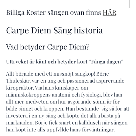
Billiga Koster sängen ovan finns
HÄR
Carpe Diem Säng historia
Vad betyder Carpe Diem?
Uttrycket är känt och betyder kort ”Fånga dagen”
Allt började med ett missnöjt sängköp! Börje
Thuleskär, var en ung och passionerad aspirerande
kiropraktor. Via hans kunskaper om
människokroppens anatomi och fysiologi, blev han
allt mer medveten om hur avgörande sömn är för
både sinnet och kroppen. Han bestämde sig så för att
investera i en ny säng och köpte det allra bästa på
marknaden. Börje fick snart en kalldusch när sängen
han köpt inte alls uppfyllde hans förväntningar.