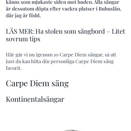
känns som mjukaste siden mot huden. Alla sängar
är dessutom döpta efter vackra platser i Buhuslän,
där jag är född.
LÄS MER: Ha stolen som sängbord – Litet
sovrum tips
Här går vi nu igenom 10 Carpe Diem sängar, så att
just du kan hitta din personliga Carpe Diem säng
favorit.
Carpe Diem säng
Kontinentalsängar