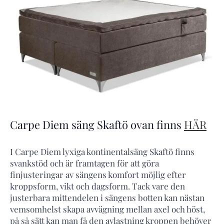
Carpe Diem säng Skaftö ovan finns
HÄR
I Carpe Diem lyxiga kontinentalsäng Skaftö finns
svankstöd och är framtagen för att göra
finjusteringar av sängens komfort möjlig efter
kroppsform, vikt och dagsform. Tack vare den
justerbara mittendelen i sängens botten kan nästan
vemsomhelst skapa avvägning mellan axel och höst,
på så sätt kan man få den avlastning kroppen behöver