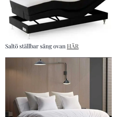
Saltö ställbar säng ovan
HÄR