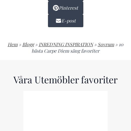
Pinterest
E-post
Hem
»
Blogg
»
INREDNING INSPIRATION
»
Sovrum
»
10
bästa Carpe Diem säng favoriter
Våra Utemöbler favoriter