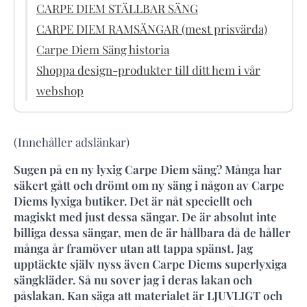
CARPE DIEM STÄLLBAR SÄNG
CARPE DIEM RAMSÄNGAR (mest prisvärda)
Carpe Diem Säng historia
Shoppa design-produkter till ditt hem i vår
webshop
(Innehåller adslänkar)
Sugen på en ny lyxig Carpe Diem säng? Många har
säkert gått och drömt om ny säng i någon av Carpe
Diems lyxiga butiker. Det är nåt speciellt och
magiskt med just dessa sängar. De är absolut inte
billiga dessa sängar, men de är hållbara då de håller
många år framöver utan att tappa spänst. Jag
upptäckte själv nyss även Carpe Diems superlyxiga
sängkläder. Så nu sover jag i deras lakan och
påslakan. Kan säga att materialet är LJUVLIGT och