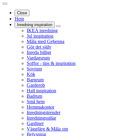
Close
Hem
Inredning inspiration
IKEA inredning
Jul inspiration
Måla med Gebenna
Gör det själv
Inreda billigt
Vardagsrum
Soffor - tips & inspiration
Sovrum
Kök
Barnrum
Garderob
Hall inspiration
Badrum
Små hem
Hemmakontor
Inredningstrender
Inredningsstilar
Gardiner
Väggfärg & Måla om
Belysning