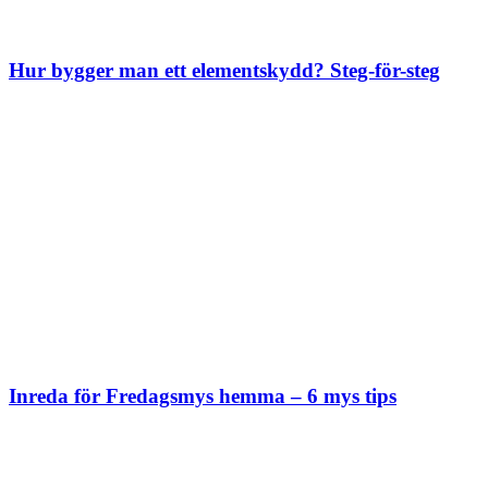
Hur bygger man ett elementskydd? Steg-för-steg
Inreda för Fredagsmys hemma – 6 mys tips