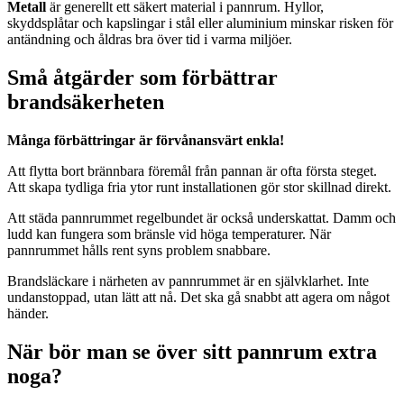
Metall
är generellt ett säkert material i pannrum. Hyllor,
skyddsplåtar och kapslingar i stål eller aluminium minskar risken för
antändning och åldras bra över tid i varma miljöer.
Små åtgärder som förbättrar
brandsäkerheten
Många förbättringar är förvånansvärt enkla!
Att flytta bort brännbara föremål från pannan är ofta första steget.
Att skapa tydliga fria ytor runt installationen gör stor skillnad direkt.
Att städa pannrummet regelbundet är också underskattat. Damm och
ludd kan fungera som bränsle vid höga temperaturer. När
pannrummet hålls rent syns problem snabbare.
Brandsläckare i närheten av pannrummet är en självklarhet. Inte
undanstoppad, utan lätt att nå. Det ska gå snabbt att agera om något
händer.
När bör man se över sitt pannrum extra
noga?