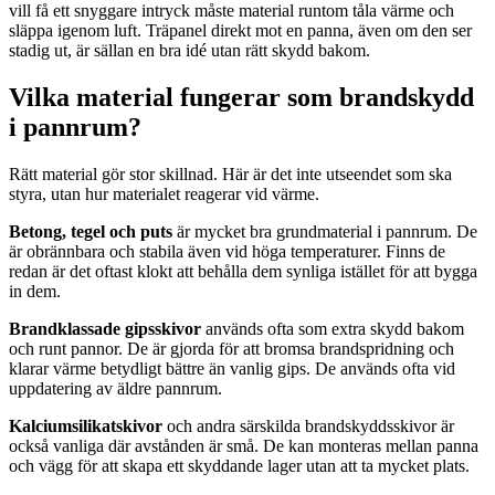
vill få ett snyggare intryck måste material runtom tåla värme och
släppa igenom luft. Träpanel direkt mot en panna, även om den ser
stadig ut, är sällan en bra idé utan rätt skydd bakom.
Vilka material fungerar som brandskydd
i pannrum?
Rätt material gör stor skillnad. Här är det inte utseendet som ska
styra, utan hur materialet reagerar vid värme.
Betong, tegel och puts
är mycket bra grundmaterial i pannrum. De
är obrännbara och stabila även vid höga temperaturer. Finns de
redan är det oftast klokt att behålla dem synliga istället för att bygga
in dem.
Brandklassade gipsskivor
används ofta som extra skydd bakom
och runt pannor. De är gjorda för att bromsa brandspridning och
klarar värme betydligt bättre än vanlig gips. De används ofta vid
uppdatering av äldre pannrum.
Kalciumsilikatskivor
och andra särskilda brandskyddsskivor är
också vanliga där avstånden är små. De kan monteras mellan panna
och vägg för att skapa ett skyddande lager utan att ta mycket plats.