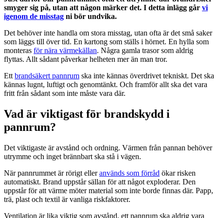
smyger sig på, utan att någon märker det. I detta inlägg går
vi
igenom de misstag
ni bör undvika.
Det behöver inte handla om stora misstag, utan ofta är det små saker
som läggs till över tid. En kartong som ställs i hörnet. En hylla som
monteras
för nära värmekällan
. Några gamla trasor som aldrig
flyttas. Allt sådant påverkar helheten mer än man tror.
Ett
brandsäkert pannrum
ska inte kännas överdrivet tekniskt. Det ska
kännas lugnt, luftigt och genomtänkt. Och framför allt ska det vara
fritt från sådant som inte måste vara där.
Vad är viktigast för brandskydd i
pannrum?
Det viktigaste är avstånd och ordning. Värmen från pannan behöver
utrymme och inget brännbart ska stå i vägen.
När pannrummet är rörigt eller
används som förråd
ökar risken
automatiskt. Brand uppstår sällan för att något exploderar. Den
uppstår för att värme möter material som inte borde finnas där. Papp,
trä, plast och textil är vanliga riskfaktorer.
Ventilation är lika viktig som avstånd, ett pannrum ska aldrig vara