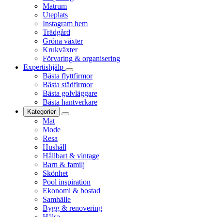
Matrum
Uteplats
Instagram hem
Trädgård
Gröna växter
Krukväxter
Förvaring & organisering
Expertishjälp
Bästa flyttfirmor
Bästa städfirmor
Bästa golvläggare
Bästa hantverkare
Kategorier
Mat
Mode
Resa
Hushåll
Hållbart & vintage
Barn & familj
Skönhet
Pool inspiration
Ekonomi & bostad
Samhälle
Bygg & renovering
Hälsa