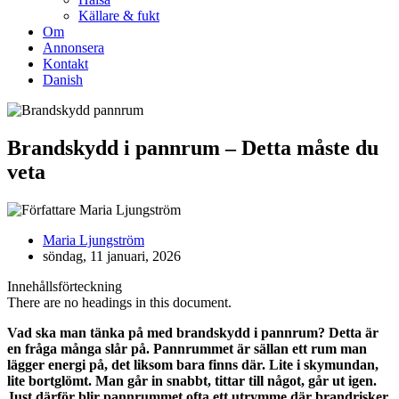
Källare & fukt
Om
Annonsera
Kontakt
Danish
Brandskydd i pannrum – Detta måste du
veta
Maria Ljungström
söndag, 11 januari, 2026
Innehållsförteckning
There are no headings in this document.
Vad ska man tänka på med brandskydd i pannrum? Detta är
en fråga många slår på. Pannrummet är sällan ett rum man
lägger energi på, det liksom bara finns där. Lite i skymundan,
lite bortglömt. Man går in snabbt, tittar till något, går ut igen.
Just därför blir pannrummet ofta ett utrymme där brandrisker