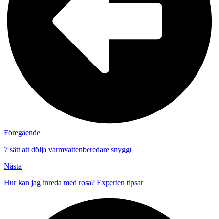
Föregående
7 sätt att dölja varmvattenberedare snyggt
Nästa
Hur kan jag inreda med rosa? Experten tipsar