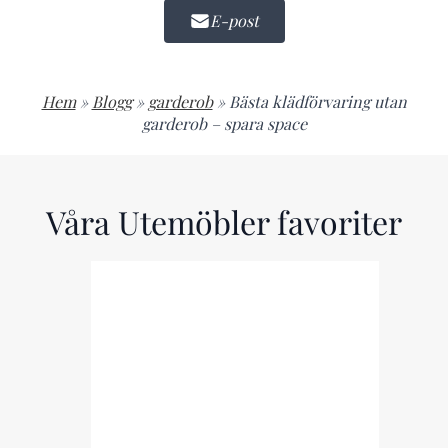
E-post
Hem
»
Blogg
»
garderob
»
Bästa klädförvaring utan
garderob – spara space
Våra Utemöbler favoriter