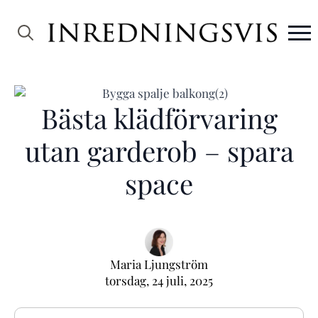
Search
for:
Bästa klädförvaring
utan garderob – spara
space
Maria Ljungström
torsdag, 24 juli, 2025