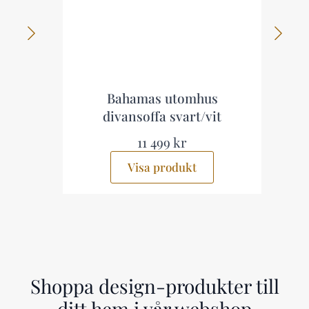
p
Bahamas utomhus
divansoffa svart/vit
11 499 kr
Visa produkt
Shoppa design-produkter till
ditt hem i vår webshop