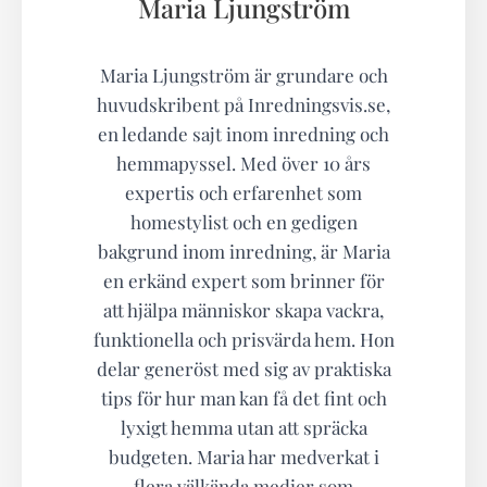
Maria Ljungström
Maria Ljungström är grundare och
huvudskribent på Inredningsvis.se,
en ledande sajt inom inredning och
hemmapyssel. Med över 10 års
expertis och erfarenhet som
homestylist och en gedigen
bakgrund inom inredning, är Maria
en erkänd expert som brinner för
att hjälpa människor skapa vackra,
funktionella och prisvärda hem. Hon
delar generöst med sig av praktiska
tips för hur man kan få det fint och
lyxigt hemma utan att spräcka
budgeten. Maria har medverkat i
flera välkända medier som