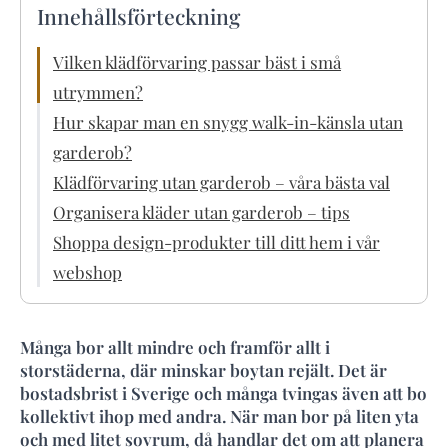
Innehållsförteckning
Vilken klädförvaring passar bäst i små
utrymmen?
Hur skapar man en snygg walk-in-känsla utan
garderob?
Klädförvaring utan garderob – våra bästa val
Organisera kläder utan garderob – tips
Shoppa design-produkter till ditt hem i vår
webshop
Många bor allt mindre och framför allt i
storstäderna, där minskar boytan rejält. Det är
bostadsbrist i Sverige och många tvingas även att bo
kollektivt ihop med andra. När man bor på liten yta
och med litet sovrum, då handlar det om att planera