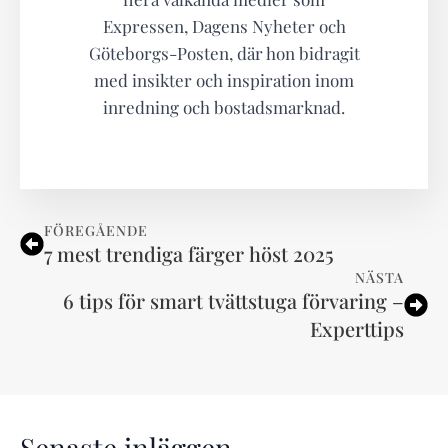
Expressen, Dagens Nyheter och
Göteborgs-Posten, där hon bidragit
med insikter och inspiration inom
inredning och bostadsmarknad.
FÖREGÅENDE
7 mest trendiga färger höst 2025
NÄSTA
6 tips för smart tvättstuga förvaring –
Experttips
Senaste inläggen