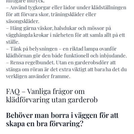
luftigare intryck.
– Använd tygkorgar eller lådor under klädställningen
för att förvara skor, träningskläder eller
säsongskläder.
– Häng gärna väskor, halsdukar och mössor på
vägghängda krokar i närheten för att samla allt på ett
ställe.
– Tänk på belysningen – en riktad lampa ovanför
klädhörnan gör den både funktionell och inbjudande.
– Rensa regelbundet. Utan en garderobsdörr att
stänga om röran är det extra viktigt att bara ha det du
verkligen använder framme.
FAQ – Vanliga frågor om
klädförvaring utan garderob
Behöver man borra i väggen för att
skapa en bra förvaring?