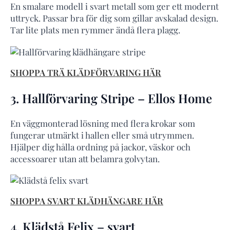
En smalare modell i svart metall som ger ett modernt
uttryck. Passar bra för dig som gillar avskalad design.
Tar lite plats men rymmer ändå flera plagg.
SHOPPA TRÄ KLÄDFÖRVARING HÄR
3. Hallförvaring Stripe – Ellos Home
En väggmonterad lösning med flera krokar som
fungerar utmärkt i hallen eller små utrymmen.
Hjälper dig hålla ordning på jackor, väskor och
accessoarer utan att belamra golvytan.
SHOPPA SVART KLÄDHÄNGARE HÄR
4. Klädstå Felix – svart