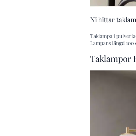
Ni hittar takl
Taklampa i pulverla
Lampans längd 100 c
Taklampor B