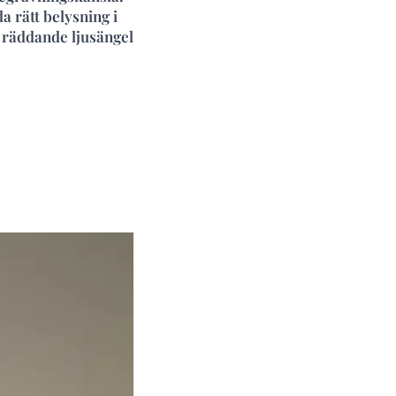
 rätt belysning i
 räddande ljusängel