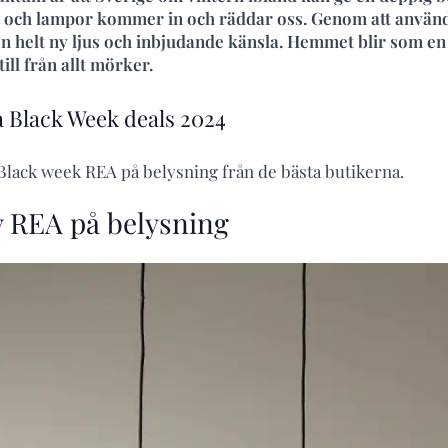
g och lampor kommer in och räddar oss. Genom att använda
en helt ny ljus och inbjudande känsla. Hemmet blir som en
ill från allt mörker.
 Black Week deals 2024
 Black week REA på belysning från de bästa butikerna.
y REA på belysning