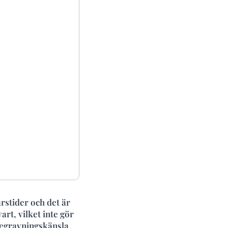
rstider och det är
art, vilket inte gör
begravningskänsla.