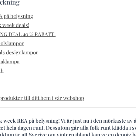
eckning
A på belysning
 week deals!
NG DEAL 40 % RABATT!
Golvlampor
als designlampor
 taklampa
th
rodukter till ditt hem i vår webshop
k week REA på belysning! Vi är just nu i den mörkaste av å
et hela dagen runt. Dessutom går alla folk runt klädda i sv
Faktum är att Sverige om vintern ibland kan ge en deppig 