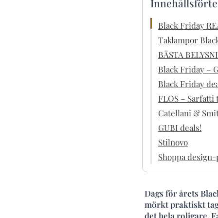
Innehållsfört
Black Friday RE
Taklampor Black
BÄSTA BELYSNI
Black Friday – 
Black Friday de
FLOS – Sarfatti
Catellani & Smi
GUBI deals!
Stilnovo
Shoppa design-p
Dags för årets Blac
mörkt praktiskt tag
det hela roligare. 