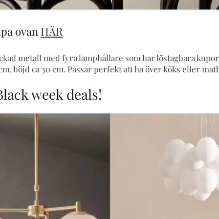
ampa ovan
HÄR
ckad metall med fyra lamphållare som har löstagbara kupor i
m, höjd ca 30 cm. Passar perfekt att ha över köks eller mat
lack week deals!