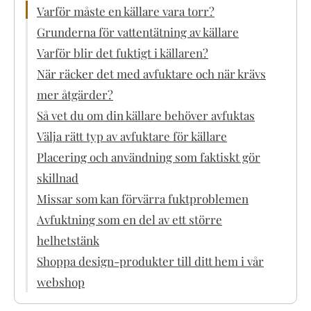
Varför måste en källare vara torr?
Grunderna för vattentätning av källare
Varför blir det fuktigt i källaren?
När räcker det med avfuktare och när krävs
mer åtgärder?
Så vet du om din källare behöver avfuktas
Välja rätt typ av avfuktare för källare
Placering och användning som faktiskt gör
skillnad
Missar som kan förvärra fuktproblemen
Avfuktning som en del av ett större
helhetstänk
Shoppa design-produkter till ditt hem i vår
webshop