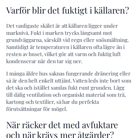
Varför blir det fuktigt i källaren?
Det vanligaste skälet är att källaren ligger under
marknivå. Fukt i marken trycks långsamt mot
grundväggarna, särskilt vid regn eller snösmältning.
Samtidigt är temperaturen i källaren ofta lägre än i
resten av huset, vilket gör att varm och fuktig luft
kondenserar när den tar sig ner.
I många äldre hus saknas fungerande dränering eller
så är den helt enkelt uttjänt. Vatten leds inte bort som
det ska och istället samlas fukt runt grunden. Lägg
till dålig ventilation och organiskt material som trä,
kartong och textilier, så har du perfekta
förutsättningar för mögel.
När räcker det med avfuktare
och när krävs mer åtgärder?