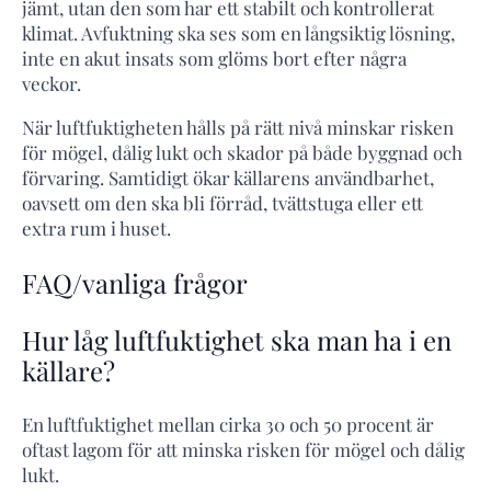
jämt, utan den som har ett stabilt och kontrollerat
klimat. Avfuktning ska ses som en långsiktig lösning,
inte en akut insats som glöms bort efter några
veckor.
När luftfuktigheten hålls på rätt nivå minskar risken
för mögel, dålig lukt och skador på både byggnad och
förvaring. Samtidigt ökar källarens användbarhet,
oavsett om den ska bli förråd, tvättstuga eller ett
extra rum i huset.
FAQ/vanliga frågor
Hur låg luftfuktighet ska man ha i en
källare?
En luftfuktighet mellan cirka 30 och 50 procent är
oftast lagom för att minska risken för mögel och dålig
lukt.