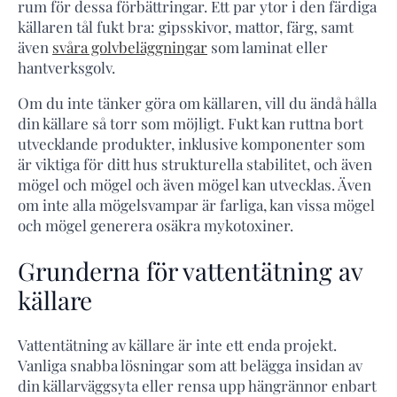
rum för dessa förbättringar. Ett par ytor i den färdiga
källaren tål fukt bra: gipsskivor, mattor, färg, samt
även
svåra golvbeläggningar
som laminat eller
hantverksgolv.
Om du inte tänker göra om källaren, vill du ändå hålla
din källare så torr som möjligt. Fukt kan ruttna bort
utvecklande produkter, inklusive komponenter som
är viktiga för ditt hus strukturella stabilitet, och även
mögel och mögel och även mögel kan utvecklas. Även
om inte alla mögelsvampar är farliga, kan vissa mögel
och mögel generera osäkra mykotoxiner.
Grunderna för vattentätning av
källare
Vattentätning av källare är inte ett enda projekt.
Vanliga snabba lösningar som att belägga insidan av
din källarväggsyta eller rensa upp hängrännor enbart