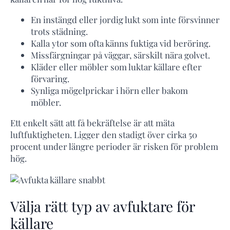
En instängd eller jordig lukt som inte försvinner
trots städning.
Kalla ytor som ofta känns fuktiga vid beröring.
Missfärgningar på väggar, särskilt nära golvet.
Kläder eller möbler som luktar källare efter
förvaring.
Synliga mögelprickar i hörn eller bakom
möbler.
Ett enkelt sätt att få bekräftelse är att mäta
luftfuktigheten. Ligger den stadigt över cirka 50
procent under längre perioder är risken för problem
hög.
Välja rätt typ av avfuktare för
källare