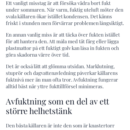
Ett vanligt misstag är att försöka vädra bort fukt
under sommaren. När varm, fuktig uteluft möter den
svala källaren ökar istället kondensen. Det känns
friskt i stunden men förvärrar problemen långsiktigt.
En annan vanlig miss är att täcka över fukten istället
för att hantera den. Att måla med tät färg eller lägga
plastmattor på ett fuktigt golv kan låsa in fukten och
göra skadorna värre över tid.
Det är också lätt att glömma utsidan. Marklutning,
stuprör och dagvattenavledning påverkar källarens
fuktnivå mer än man ofta tror. Avfuktning fungerar
alltid bäst när yttre fukttillförsel minimeras.
Avfuktning som en del av ett
större helhetstänk
Den bästa källaren är inte den som är knastertorr