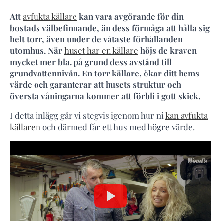
Att
avfukta källare
kan vara avgörande för din
bostads välbefinnande, än dess förmåga att hålla sig
helt torr, även under de våtaste förhållanden
utomhus. När
huset har en källare
höjs de kraven
mycket mer bla. på grund dess avstånd till
grundvattennivån. En torr källare, ökar ditt hems
värde och garanterar att husets struktur och
översta våningarna kommer att förbli i gott skick.
I detta inlägg går vi stegvis igenom hur ni
kan avfukta
källaren
och därmed får ett hus med högre värde.