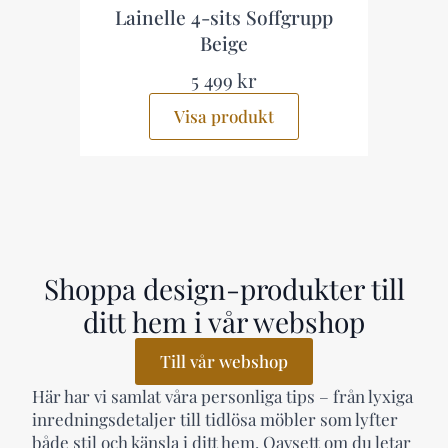
Lainelle 4-sits Soffgrupp
Aspvik 
Beige
sv
5 499 kr
13
Visa produkt
Vis
Shoppa design-produkter till
ditt hem i vår webshop
Till vår webshop
Här har vi samlat våra personliga tips – från lyxiga
inredningsdetaljer till tidlösa möbler som lyfter
både stil och känsla i ditt hem. Oavsett om du letar