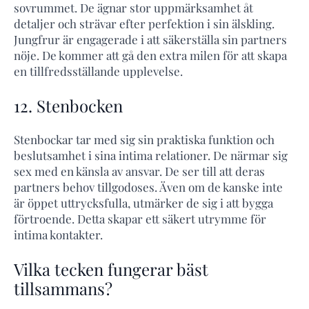
sovrummet. De ägnar stor uppmärksamhet åt
detaljer och strävar efter perfektion i sin älskling.
Jungfrur är engagerade i att säkerställa sin partners
nöje. De kommer att gå den extra milen för att skapa
en tillfredsställande upplevelse.
12. Stenbocken
Stenbockar tar med sig sin praktiska funktion och
beslutsamhet i sina intima relationer. De närmar sig
sex med en känsla av ansvar. De ser till att deras
partners behov tillgodoses. Även om de kanske inte
är öppet uttrycksfulla, utmärker de sig i att bygga
förtroende. Detta skapar ett säkert utrymme för
intima kontakter.
Vilka tecken fungerar bäst
tillsammans?