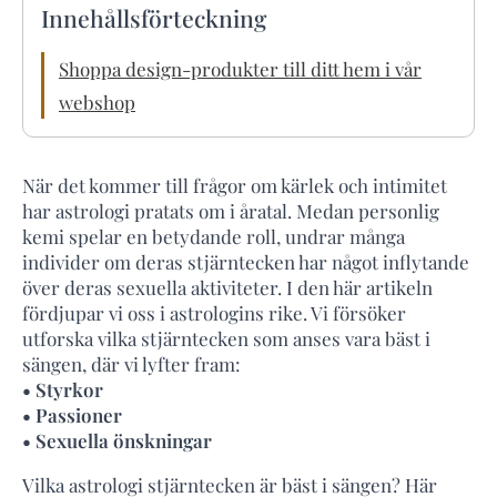
Innehållsförteckning
Shoppa design-produkter till ditt hem i vår
webshop
När det kommer till frågor om kärlek och intimitet
har astrologi pratats om i åratal. Medan personlig
kemi spelar en betydande roll, undrar många
individer om deras stjärntecken har något inflytande
över deras sexuella aktiviteter. I den här artikeln
fördjupar vi oss i astrologins rike. Vi försöker
utforska vilka stjärntecken som anses vara bäst i
sängen, där vi lyfter fram:
• Styrkor
• Passioner
• Sexuella önskningar
Vilka astrologi stjärntecken är bäst i sängen? Här