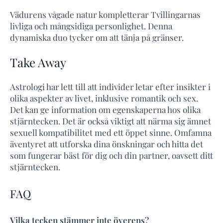
Vädurens vågade natur kompletterar Tvillingarnas
livliga och mångsidiga personlighet. Denna
dynamiska duo tycker om att tänja på gränser.
Take Away
Astrologi har lett till att individer letar efter insikter i
olika aspekter av livet, inklusive romantik och sex.
Det kan ge information om egenskaperna hos olika
stjärntecken. Det är också viktigt att närma sig ämnet
sexuell kompatibilitet med ett öppet sinne. Omfamna
äventyret att utforska dina önskningar och hitta det
som fungerar bäst för dig och din partner, oavsett ditt
stjärntecken.
FAQ
Vilka tecken stämmer inte överens?