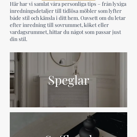
Här har vi samlat våra personliga tips – från lyxiga
inredningsdetaljer till tidlösa möbler som lyfter
både stil och känsla i ditt hem. Oavsett om du letar
efter inredning till sovrummet, köket eller
vardagsrummet, hittar du något som passar just
din stil.
Speglar