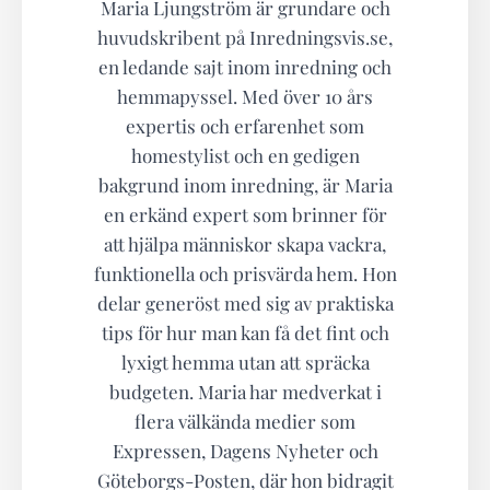
Maria Ljungström är grundare och
huvudskribent på Inredningsvis.se,
en ledande sajt inom inredning och
hemmapyssel. Med över 10 års
expertis och erfarenhet som
homestylist och en gedigen
bakgrund inom inredning, är Maria
en erkänd expert som brinner för
att hjälpa människor skapa vackra,
funktionella och prisvärda hem. Hon
delar generöst med sig av praktiska
tips för hur man kan få det fint och
lyxigt hemma utan att spräcka
budgeten. Maria har medverkat i
flera välkända medier som
Expressen, Dagens Nyheter och
Göteborgs-Posten, där hon bidragit