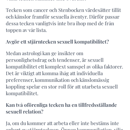
Tecken som cancer och Stenbocken värdesätter tillit
och känslor framför sexuella äventyr. Därför passar
dessa tecken vanligtvis inte bra ihop med de från
toppen av vår lista.
Avgör ett stjärntecken sexuell kompatibilitet?
Medan astrologi kan ge insikter om
personlighetsdrag och tendenser, är sexuell
kompatibilitet ett komplext samspel av olika faktorer.
Det är viktigt att komma ihåg att individuella
preferenser, kommunikation och känslomässig
koppling spelar en stor roll för att utarbeta sexuell
kompatibilitet.
Kan två oförenliga tecken ha en tillfredsställande
sexuell relation?
Ja, om du kommer att arbeta eller inte bestäms inte
enbart av stjärntecknen. Öppen kommunikation, vilja