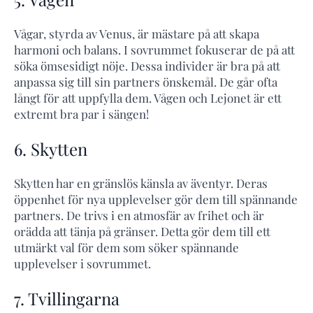
Vågar, styrda av Venus, är mästare på att skapa
harmoni och balans. I sovrummet fokuserar de på att
söka ömsesidigt nöje. Dessa individer är bra på att
anpassa sig till sin partners önskemål. De går ofta
långt för att uppfylla dem. Vågen och Lejonet är ett
extremt bra par i sängen!
6. Skytten
Skytten har en gränslös känsla av äventyr. Deras
öppenhet för nya upplevelser gör dem till spännande
partners. De trivs i en atmosfär av frihet och är
orädda att tänja på gränser. Detta gör dem till ett
utmärkt val för dem som söker spännande
upplevelser i sovrummet.
7. Tvillingarna