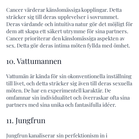
Cancer värderar känslomässiga kopplingar. Detta
sträcker sig till deras upplevelser i sovrummet.
Deras vårdande och intuitiva natur gör det möjligt för
dem att skapa ett säkert utrymme för sina partners.
Cancer prioriterar den känslomässiga aspekten av
sex. Detta gör deras intima möten fyllda med ömhet.
10. Vattumannen
Vattumän är kända för sin okonventionella inställning
till livet, och detta sträcker sig även till deras sexuella
möten. De har en experimentell karaktär. De
omfamnar sin individualitet och överraskar ofta sina
partners med sina unika och fantasifulla idéer.
11. Jungfrun
Jungfrun kanaliserar sin perfektionism in i