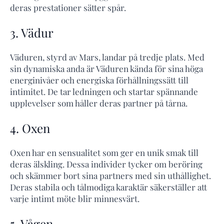
deras prestationer sätter spår.
3. Vädur
Väduren, styrd av Mars, landar på tredje plats. Med
sin dynamiska anda är Väduren kända för sina höga
energinivåer och energiska förhållningssätt till
intimitet. De tar ledningen och startar spännande
upplevelser som håller deras partner på tårna.
4. Oxen
Oxen har en sensualitet som ger en unik smak till
deras älskling. Dessa individer tycker om beröring
och skämmer bort sina partners med sin uthållighet.
Deras stabila och tålmodiga karaktär säkerställer att
varje intimt möte blir minnesvärt.
5. Vågen