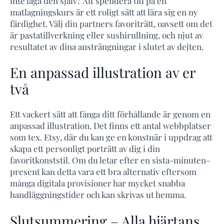
inte laga den själv? Att spendera tid på en
matlagningskurs är ett roligt sätt att lära sig en ny
färdighet. Välj din partners favoriträtt, oavsett om det
är pastatillverkning eller sushirullning, och njut av
resultatet av dina ansträngningar i slutet av dejten.
En anpassad illustration av er
två
Ett vackert sätt att fånga ditt förhållande är genom en
anpassad illustration. Det finns ett antal webbplatser
som tex. Etsy, där du kan ge en konstnär i uppdrag att
skapa ett personligt porträtt av dig i din
favoritkonststil. Om du letar efter en sista-minuten-
present kan detta vara ett bra alternativ eftersom
många digitala provisioner har mycket snabba
handläggningstider och kan skrivas ut hemma.
Slutsummering – Alla hjärtans