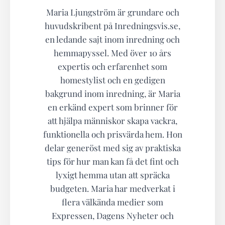
Maria Ljungström är grundare och
huvudskribent på Inredningsvis.se,
en ledande sajt inom inredning och
hemmapyssel. Med över 10 års
expertis och erfarenhet som
homestylist och en gedigen
bakgrund inom inredning, är Maria
en erkänd expert som brinner för
att hjälpa människor skapa vackra,
funktionella och prisvärda hem. Hon
delar generöst med sig av praktiska
tips för hur man kan få det fint och
lyxigt hemma utan att spräcka
budgeten. Maria har medverkat i
flera välkända medier som
Expressen, Dagens Nyheter och