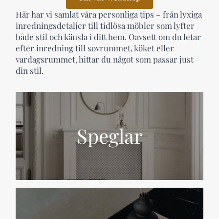
Här har vi samlat våra personliga tips – från lyxiga
inredningsdetaljer till tidlösa möbler som lyfter
både stil och känsla i ditt hem. Oavsett om du letar
efter inredning till sovrummet, köket eller
vardagsrummet, hittar du något som passar just
din stil.
Speglar