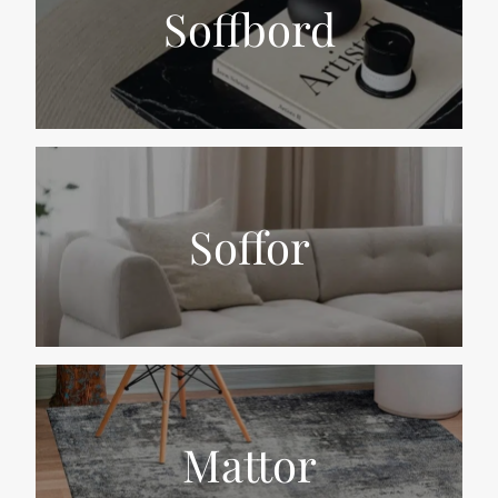
Soffbord
Soffor
Mattor