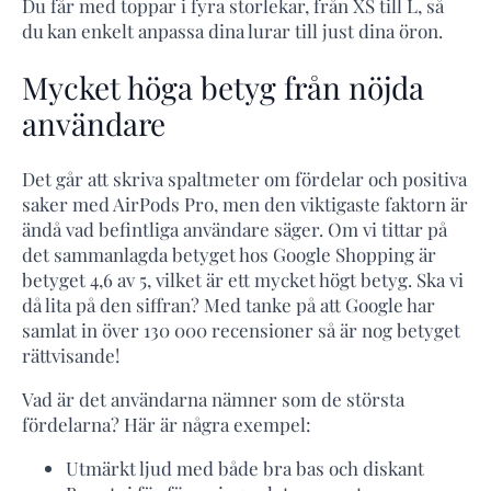
Du får med toppar i fyra storlekar, från XS till L, så
du kan enkelt anpassa dina lurar till just dina öron.
Mycket höga betyg från nöjda
användare
Det går att skriva spaltmeter om fördelar och positiva
saker med AirPods Pro, men den viktigaste faktorn är
ändå vad befintliga användare säger. Om vi tittar på
det sammanlagda betyget hos Google Shopping är
betyget 4,6 av 5, vilket är ett mycket högt betyg. Ska vi
då lita på den siffran? Med tanke på att Google har
samlat in över 130 000 recensioner så är nog betyget
rättvisande!
Vad är det användarna nämner som de största
fördelarna? Här är några exempel:
Utmärkt ljud med både bra bas och diskant