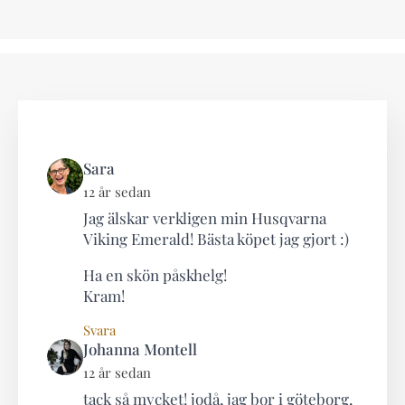
says:
Sara
12 år sedan
Jag älskar verkligen min Husqvarna
Viking Emerald! Bästa köpet jag gjort :)
Ha en skön påskhelg!
Kram!
Svara
says:
Johanna Montell
12 år sedan
tack så mycket! jodå, jag bor i göteborg,