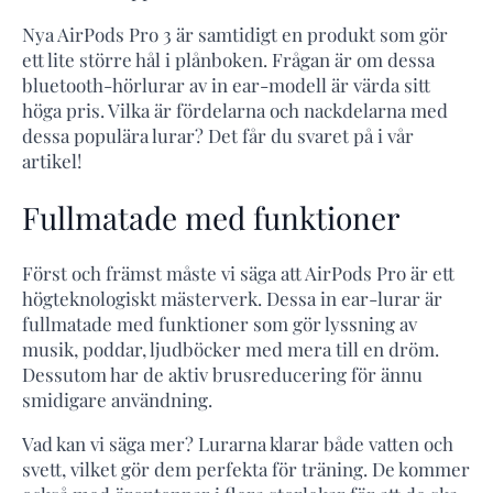
Nya AirPods Pro 3 är samtidigt en produkt som gör
ett lite större hål i plånboken. Frågan är om dessa
bluetooth-hörlurar av in ear-modell är värda sitt
höga pris. Vilka är fördelarna och nackdelarna med
dessa populära lurar? Det får du svaret på i vår
artikel!
Fullmatade med funktioner
Först och främst måste vi säga att AirPods Pro är ett
högteknologiskt mästerverk. Dessa in ear-lurar är
fullmatade med funktioner som gör lyssning av
musik, poddar, ljudböcker med mera till en dröm.
Dessutom har de aktiv brusreducering för ännu
smidigare användning.
Vad kan vi säga mer? Lurarna klarar både vatten och
svett, vilket gör dem perfekta för träning. De kommer