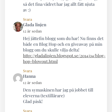
så det fina vädret har jag allt fått njuta
av :)
Svara
says:
Glada linjen
12 år sedan
Hej jättefin blogg som du har! Nu finns det
både en Blog Hop och en giveaway på min
blogg om du skulle vilja delta!
http://gladalinjen.blogspot.se/2014/04/blog-
hop-blowout.html
Svara
says:
Hanna
12 år sedan
Den symaskinen har jag på jobbet till
eleverna (textillärare)
Glad påsk!
Svara