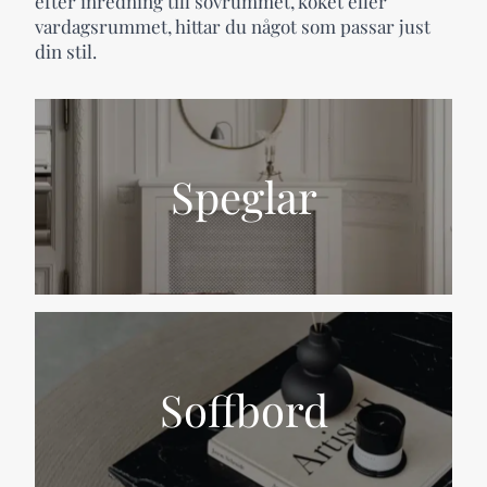
efter inredning till sovrummet, köket eller
vardagsrummet, hittar du något som passar just
din stil.
Speglar
Soffbord