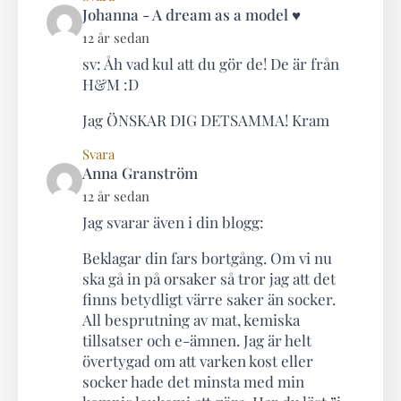
says:
Johanna - A dream as a model ♥
12 år sedan
sv: Åh vad kul att du gör de! De är från
H&M :D
Jag ÖNSKAR DIG DETSAMMA! Kram
Svara
says:
Anna Granström
12 år sedan
Jag svarar även i din blogg:
Beklagar din fars bortgång. Om vi nu
ska gå in på orsaker så tror jag att det
finns betydligt värre saker än socker.
All besprutning av mat, kemiska
tillsatser och e-ämnen. Jag är helt
övertygad om att varken kost eller
socker hade det minsta med min