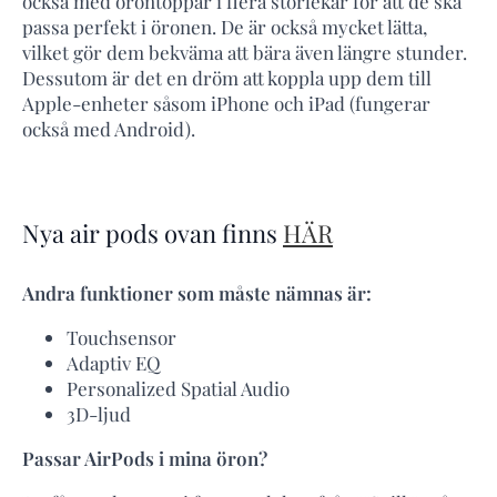
också med örontoppar i flera storlekar för att de ska
passa perfekt i öronen. De är också mycket lätta,
vilket gör dem bekväma att bära även längre stunder.
Dessutom är det en dröm att koppla upp dem till
Apple-enheter såsom iPhone och iPad (fungerar
också med Android).
Nya air pods ovan finns
HÄR
Andra funktioner som måste nämnas är:
Touchsensor
Adaptiv EQ
Personalized Spatial Audio
3D-ljud
Passar AirPods i mina öron?