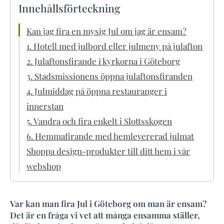
Innehållsförteckning
Kan jag fira en mysig Jul om jag är ensam?
1. Hotell med julbord eller julmeny på julafton
2. Julaftonsfirande i kyrkorna i Göteborg
3. Stadsmissionens öppna julaftonsfiranden
4. Julmiddag på öppna restauranger i
innerstan
5. Vandra och fira enkelt i Slottsskogen
6. Hemmafirande med hemlevererad julmat
Shoppa design-produkter till ditt hem i vår
webshop
Var kan man fira Jul i Göteborg om man är ensam?
Det är en fråga vi vet att många ensamma ställer,