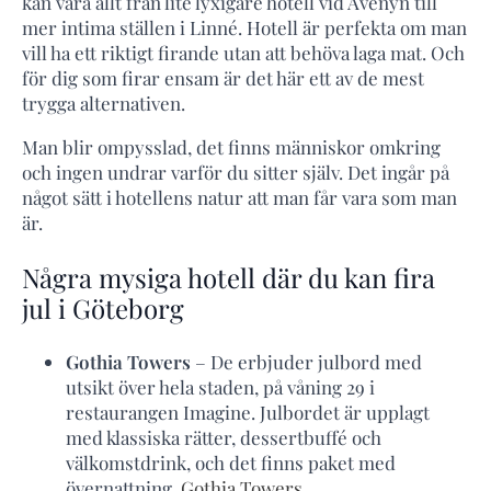
kan vara allt från lite lyxigare hotell vid Avenyn till
mer intima ställen i Linné. Hotell är perfekta om man
vill ha ett riktigt firande utan att behöva laga mat. Och
för dig som firar ensam är det här ett av de mest
trygga alternativen.
Man blir ompysslad, det finns människor omkring
och ingen undrar varför du sitter själv. Det ingår på
något sätt i hotellens natur att man får vara som man
är.
Några mysiga hotell där du kan fira
jul i Göteborg
Gothia Towers
– De erbjuder julbord med
utsikt över hela staden, på våning 29 i
restaurangen Imagine. Julbordet är upplagt
med klassiska rätter, dessertbuffé och
välkomstdrink, och det finns paket med
övernattning.
Gothia Towers