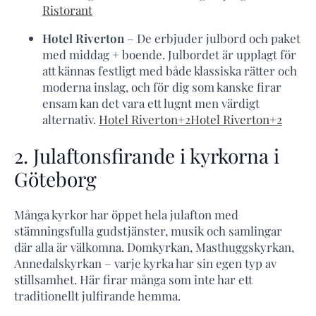
Ristorant
Hotel Riverton
– De erbjuder julbord och paket
med middag + boende. Julbordet är upplagt för
att kännas festligt med både klassiska rätter och
moderna inslag, och för dig som kanske firar
ensam kan det vara ett lugnt men värdigt
alternativ.
Hotel Riverton
+2
Hotel Riverton
+2
2. Julaftonsfirande i kyrkorna i
Göteborg
Många kyrkor har öppet hela julafton med
stämningsfulla gudstjänster, musik och samlingar
där alla är välkomna. Domkyrkan, Masthuggskyrkan,
Annedalskyrkan – varje kyrka har sin egen typ av
stillsamhet. Här firar många som inte har ett
traditionellt julfirande hemma.