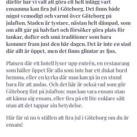
därför har vi valt att göra ett helt inlägg vart
ensamma kan fira Jul i Göteborg. Det finns både
något vemodigt och varmt över Göteborg på
julafton. Staden är tystare, nästan helt dämpad, som
om allt går på halvfart och försöker göra plats för
tankar, dofter och små traditioner som bara
kommer fram just den här dagen. Det är inte en stad
där allt är öppet, men det finns glimtar av ljus.
Platsen där ett hotell lyser upp entrén, en restaurang
som håller öppet för alla som inte har ett dukat bord
hemma, eller en kyrka där man kan gå in en stund
bara för att andas. Och det här är också vad som gör
Göteborg fint på julafton: man kan vara ensam utan
att känna sig ensam, eller fira på ett lite enklare sätt
utan att det tappar sin betydelse.
Här får ni nu 6 ställen att fira jul i Göteborg om du är
ensam!