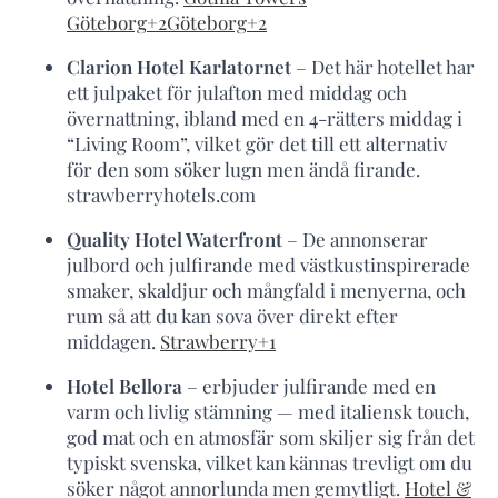
Göteborg
+2
Göteborg
+2
Clarion Hotel Karlatornet
– Det här hotellet har
ett julpaket för julafton med middag och
övernattning, ibland med en 4-rätters middag i
“Living Room”, vilket gör det till ett alternativ
för den som söker lugn men ändå firande.
strawberryhotels.com
Quality Hotel Waterfront
– De annonserar
julbord och julfirande med västkustinspirerade
smaker, skaldjur och mångfald i menyerna, och
rum så att du kan sova över direkt efter
middagen.
Strawberry
+1
Hotel Bellora
– erbjuder julfirande med en
varm och livlig stämning — med italiensk touch,
god mat och en atmosfär som skiljer sig från det
typiskt svenska, vilket kan kännas trevligt om du
söker något annorlunda men gemytligt.
Hotel &