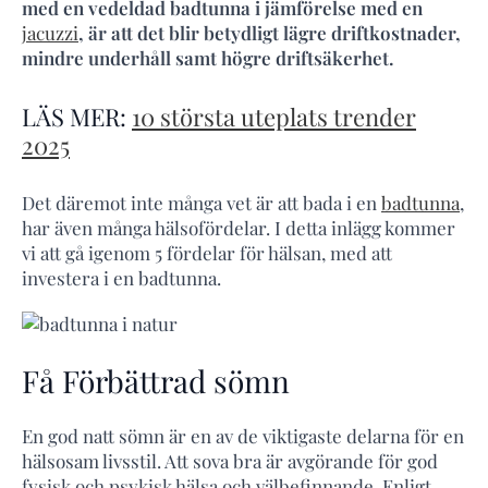
med en vedeldad badtunna i jämförelse med en
jacuzzi
, är att det blir betydligt lägre driftkostnader,
mindre underhåll samt högre driftsäkerhet.
LÄS MER:
10 största uteplats trender
2025
Det däremot inte många vet är att bada i en
badtunna
,
har även många hälsofördelar. I detta inlägg kommer
vi att gå igenom 5 fördelar för hälsan, med att
investera i en badtunna.
Få Förbättrad sömn
En god natt sömn är en av de viktigaste delarna för en
hälsosam livsstil. Att sova bra är avgörande för god
fysisk och psykisk hälsa och välbefinnande. Enligt