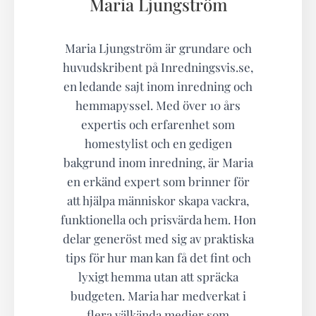
Maria Ljungström
Maria Ljungström är grundare och
huvudskribent på Inredningsvis.se,
en ledande sajt inom inredning och
hemmapyssel. Med över 10 års
expertis och erfarenhet som
homestylist och en gedigen
bakgrund inom inredning, är Maria
en erkänd expert som brinner för
att hjälpa människor skapa vackra,
funktionella och prisvärda hem. Hon
delar generöst med sig av praktiska
tips för hur man kan få det fint och
lyxigt hemma utan att spräcka
budgeten. Maria har medverkat i
flera välkända medier som