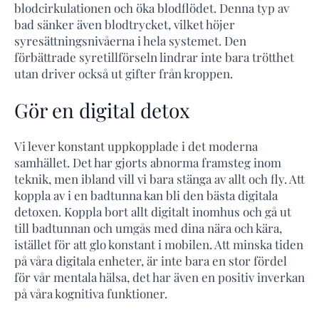
blodcirkulationen och öka blodflödet. Denna typ av
bad sänker även blodtrycket, vilket höjer
syresättningsnivåerna i hela systemet. Den
förbättrade syretillförseln lindrar inte bara trötthet
utan driver också ut gifter från kroppen.
Gör en digital detox
Vi lever konstant uppkopplade i det moderna
samhället. Det har gjorts abnorma framsteg inom
teknik, men ibland vill vi bara stänga av allt och fly. Att
koppla av i en badtunna kan bli den bästa digitala
detoxen. Koppla bort allt digitalt inomhus och gå ut
till badtunnan och umgås med dina nära och kära,
istället för att glo konstant i mobilen. Att minska tiden
på våra digitala enheter, är inte bara en stor fördel
för vår mentala hälsa, det har även en positiv inverkan
på våra kognitiva funktioner.