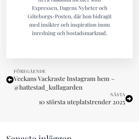
Expressen, Dagens Nyheter och
Göteborgs-Posten, där hon bidragit
med insikter och inspiration inom
inredning och bostadsmarknad.
FÖREGÅENDE
Veckans Vackraste Instagram hem –
@hattestad_kullagarden
NÄSTA
10 största uteplatstrender 2025
Senaste inläggen