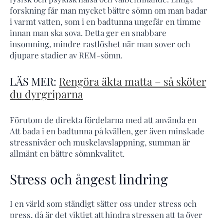
forskning får man mycket bättre sömn om man badar
i varmt vatten, som i en badtunna ungefär en timme
innan man ska sova. Detta ger en snabbare
insomning, mindre rastlöshet när man sover och
djupare stadier av REM-sömn.
LÄS MER:
Rengöra äkta matta – så sköter
du dyrgriparna
Förutom de direkta fördelarna med att använda en
Att bada i en badtunna på kvällen, ger även minskade
stressnivåer och muskelavslappning, summan är
allmänt en bättre sömnkvalitet.
Stress och ångest lindring
I en värld som ständigt sätter oss under stress och
press, då är det viktigt att hindra stressen att ta över