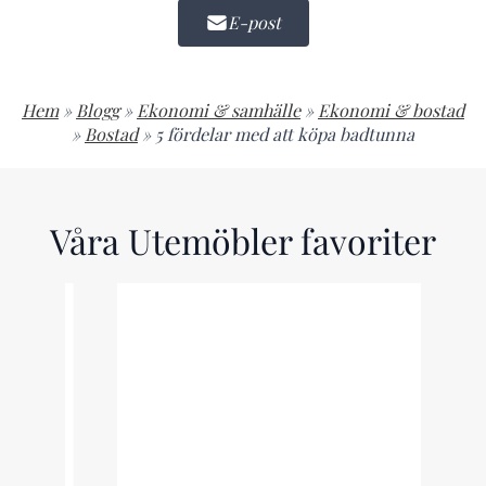
E-post
Hem
»
Blogg
»
Ekonomi & samhälle
»
Ekonomi & bostad
»
Bostad
»
5 fördelar med att köpa badtunna
Våra Utemöbler favoriter