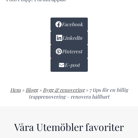
Facebook
LinkedIn
Pinterest
E-post
Hem
»
Blogg
»
Bygg & renovering
»
7 tips för en billig
trapprenovering – renovera hållbart
Våra Utemöbler favoriter