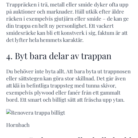
Trappräcken i trä, metall eller smide dyker ofta upp
på auktioner och marknader. Håll utkik efter äldre
räcken i exempelvis gjutjärn eller smide – de kan ge
din trappa en helt ny personlighet. Ett vackert
smidesräcke kan bli ett konstverk i sig, faktum är att
det lyfter hela hemmets karaktär.
4. Byt bara delar av trappan
Du behöver inte byta allt. Att bara byta ut trappnosen
eller sättstegen kan göra stor skillnad. Det går även
att klä in befintliga trappsteg med tunna skivor,
exempelvis plywood eller fanér från ett gammalt
bord. Ett smart och billigt sätt att fräscha upp ytan.
Hornbach