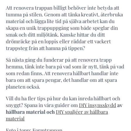
Att renovera trappan billigt behöver inte betyda att
tumma på stilen. Genom att tänka kreativt, återbruka
material och lägga lite tid på själva arbetet kan du
skapa en unik trappuppgång som både speglar din
smak och ditt miljötänk. Kanske hittar du ditt
drömräcke på en loppis eller räddar ett vackert
trappsteg från att hamna på tippen?
Så nästa gång du funderar på att renovera trapp
hemma, tänk inte bara på vad som är nytt, tänk på vad
som redan finns. Att renovera hållbart handlar inte
bara om att spara pengar, det handlar om att spara
planeten också.
Vill du ha fler tips på hur du kan inreda hållbart och
snyggt? Spana in våra guider om
DIY insynsskydd
av
hållbara material och
DIY spaljéer av hållbara
material
Foto i topp: Formtrappan