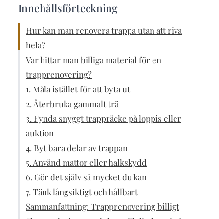
Innehållsförteckning
Hur kan man renovera trappa utan att riva
hela?
Var hittar man billiga material för en
trapprenovering?
1. Måla istället för att byta ut
2. Återbruka gammalt trä
3. Fynda snyggt trappräcke på loppis eller
auktion
4. Byt bara delar av trappan
5. Använd mattor eller halkskydd
6. Gör det själv så mycket du kan
7. Tänk långsiktigt och hållbart
Sammanfattning: Trapprenovering billigt