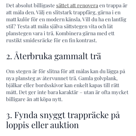
Det absolut billigaste
sättet att renovera
en trappa är
att måla den. Välj en slitstark trappfärg, gärna i en
matt kulör för en modern känsla. Vill du ha en lantlig
stil? Testa att måla själva sättstegen vita och låt
planstegen vara i trä. Kombinera gärna med ett
rustikt smidesräcke för en fin kontrast.
2. Återbruka gammalt trä
Om stegen är för slitna för att målas kan du lägga på
nya plansteg av återvunnet trä. Gamla golvplank,
bjälkar eller bordsskivor kan enkelt kapas till rätt
mått. Det ger inte bara karaktär – utan är ofta mycket
billigare än att köpa nytt.
3. Fynda snyggt trappräcke på
loppis eller auktion