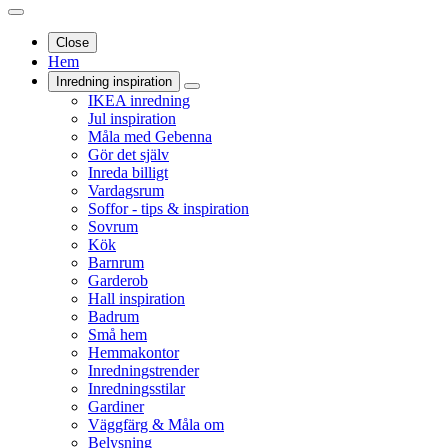
Close
Hem
Inredning inspiration
IKEA inredning
Jul inspiration
Måla med Gebenna
Gör det själv
Inreda billigt
Vardagsrum
Soffor - tips & inspiration
Sovrum
Kök
Barnrum
Garderob
Hall inspiration
Badrum
Små hem
Hemmakontor
Inredningstrender
Inredningsstilar
Gardiner
Väggfärg & Måla om
Belysning