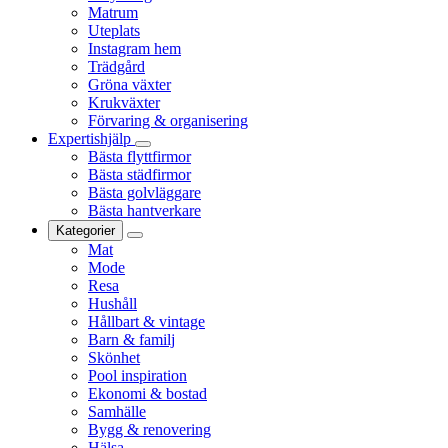
Matrum
Uteplats
Instagram hem
Trädgård
Gröna växter
Krukväxter
Förvaring & organisering
Expertishjälp
Bästa flyttfirmor
Bästa städfirmor
Bästa golvläggare
Bästa hantverkare
Kategorier
Mat
Mode
Resa
Hushåll
Hållbart & vintage
Barn & familj
Skönhet
Pool inspiration
Ekonomi & bostad
Samhälle
Bygg & renovering
Hälsa