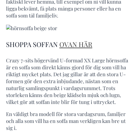
faktiskt lever hemma, till exempel om ni vill kunna
ligga bekvämt, få plats många personer eller ha en
soffa som tål familjeliv.
SHOPPA SOFFAN
OVAN HÄR
Crazy 7-sits högervänd U-formad XX Large hörnsoffa
är en soffa som direkt känns gjord för dig som vill ha
riktigt mycket plats. Det jag gillar är att den stora U-
formen gör den extra inbjudande, nästan som en
naturlig samlingspunkt i vardagsrummet. Trots
storleken känns den beige klädseln mjuk och lugn,
vilket gör att soffan inte blir för tung i uttrycket.
En väldigt bra modell för stora vardagsrum, familjer
och alla som vill ha en soffa man verkligen kan bre ut
sig i.