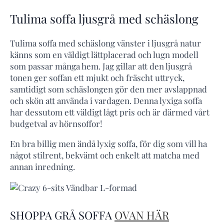
Tulima soffa ljusgrå med schäslong
Tulima soffa med schäslong vänster i ljusgrå natur
känns som en väldigt lättplacerad och lugn modell
som passar många hem. Jag gillar att den ljusgrå
tonen ger soffan ett mjukt och fräscht uttryck,
samtidigt som schäslongen gör den mer avslappnad
och skön att använda i vardagen. Denna lyxiga soffa
har dessutom ett väldigt lågt pris och är därmed vårt
budgetval av hörnsoffor!
En bra billig men ändå lyxig soffa, för dig som vill ha
något stilrent, bekvämt och enkelt att matcha med
annan inredning.
SHOPPA GRÅ SOFFA
OVAN HÄR