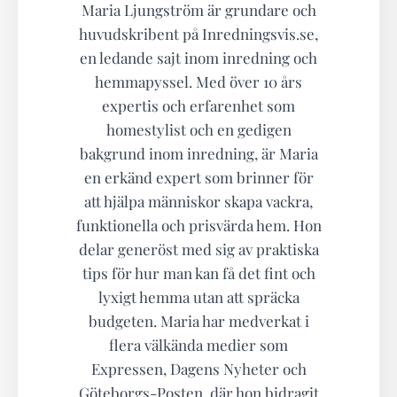
Maria Ljungström är grundare och
huvudskribent på Inredningsvis.se,
en ledande sajt inom inredning och
hemmapyssel. Med över 10 års
expertis och erfarenhet som
homestylist och en gedigen
bakgrund inom inredning, är Maria
en erkänd expert som brinner för
att hjälpa människor skapa vackra,
funktionella och prisvärda hem. Hon
delar generöst med sig av praktiska
tips för hur man kan få det fint och
lyxigt hemma utan att spräcka
budgeten. Maria har medverkat i
flera välkända medier som
Expressen, Dagens Nyheter och
Göteborgs-Posten, där hon bidragit