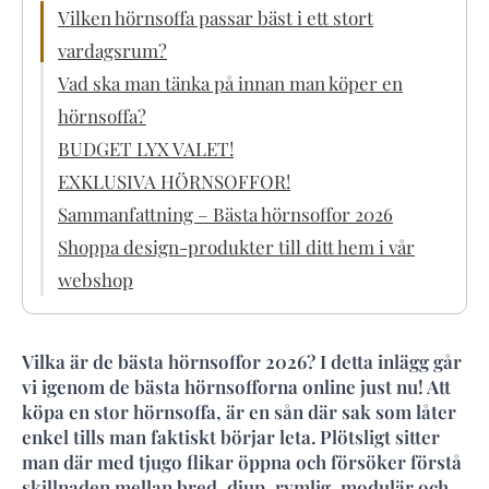
Vilken hörnsoffa passar bäst i ett stort
vardagsrum?
Vad ska man tänka på innan man köper en
hörnsoffa?
BUDGET LYX VALET!
EXKLUSIVA HÖRNSOFFOR!
Sammanfattning – Bästa hörnsoffor 2026
Shoppa design-produkter till ditt hem i vår
webshop
Vilka är de bästa hörnsoffor 2026? I detta inlägg går
vi igenom de bästa hörnsofforna online just nu! Att
köpa en stor hörnsoffa, är en sån där sak som låter
enkel tills man faktiskt börjar leta. Plötsligt sitter
man där med tjugo flikar öppna och försöker förstå
skillnaden mellan bred, djup, rymlig, modulär och