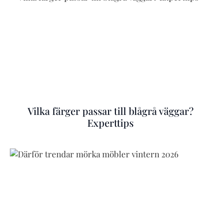
Vilka färger passar till blågrå väggar?
Experttips