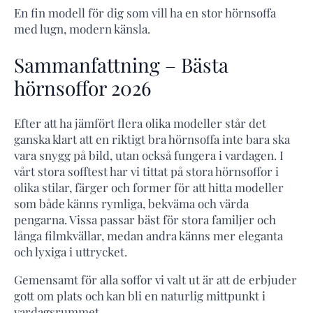
En fin modell för dig som vill ha en stor hörnsoffa
med lugn, modern känsla.
Sammanfattning – Bästa
hörnsoffor 2026
Efter att ha jämfört flera olika modeller står det
ganska klart att en riktigt bra hörnsoffa inte bara ska
vara snygg på bild, utan också fungera i vardagen. I
vårt stora sofftest har vi tittat på stora hörnsoffor i
olika stilar, färger och former för att hitta modeller
som både känns rymliga, bekväma och värda
pengarna. Vissa passar bäst för stora familjer och
långa filmkvällar, medan andra känns mer eleganta
och lyxiga i uttrycket.
Gemensamt för alla soffor vi valt ut är att de erbjuder
gott om plats och kan bli en naturlig mittpunkt i
vardagsrummet.