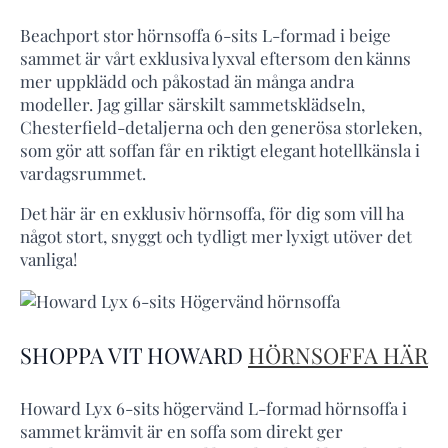
Beachport stor hörnsoffa 6-sits L-formad i beige
sammet är vårt exklusiva lyxval eftersom den känns
mer uppklädd och påkostad än många andra
modeller. Jag gillar särskilt sammetsklädseln,
Chesterfield-detaljerna och den generösa storleken,
som gör att soffan får en riktigt elegant hotellkänsla i
vardagsrummet.
Det här är en exklusiv hörnsoffa, för dig som vill ha
något stort, snyggt och tydligt mer lyxigt utöver det
vanliga!
SHOPPA VIT HOWARD
HÖRNSOFFA HÄR
Howard Lyx 6-sits högervänd L-formad hörnsoffa i
sammet krämvit är en soffa som direkt ger