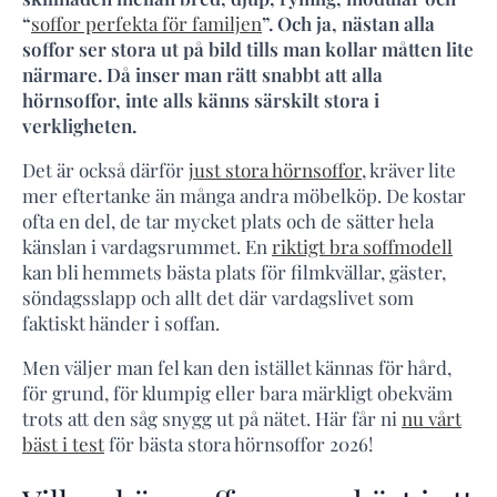
“
soffor perfekta för familjen
”. Och ja, nästan alla
soffor ser stora ut på bild tills man kollar måtten lite
närmare. Då inser man rätt snabbt att alla
hörnsoffor, inte alls känns särskilt stora i
verkligheten.
Det är också därför
just stora hörnsoffor
, kräver lite
mer eftertanke än många andra möbelköp. De kostar
ofta en del, de tar mycket plats och de sätter hela
känslan i vardagsrummet. En
riktigt bra soffmodell
kan bli hemmets bästa plats för filmkvällar, gäster,
söndagsslapp och allt det där vardagslivet som
faktiskt händer i soffan.
Men väljer man fel kan den istället kännas för hård,
för grund, för klumpig eller bara märkligt obekväm
trots att den såg snygg ut på nätet. Här får ni
nu vårt
bäst i test
för bästa stora hörnsoffor 2026!