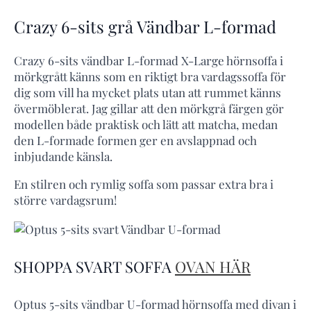
Crazy 6-sits grå Vändbar L-formad
Crazy 6-sits vändbar L-formad X-Large hörnsoffa i
mörkgrått känns som en riktigt bra vardagssoffa för
dig som vill ha mycket plats utan att rummet känns
övermöblerat. Jag gillar att den mörkgrå färgen gör
modellen både praktisk och lätt att matcha, medan
den L-formade formen ger en avslappnad och
inbjudande känsla.
En stilren och rymlig soffa som passar extra bra i
större vardagsrum!
SHOPPA SVART SOFFA
OVAN HÄR
Optus 5-sits vändbar U-formad hörnsoffa med divan i