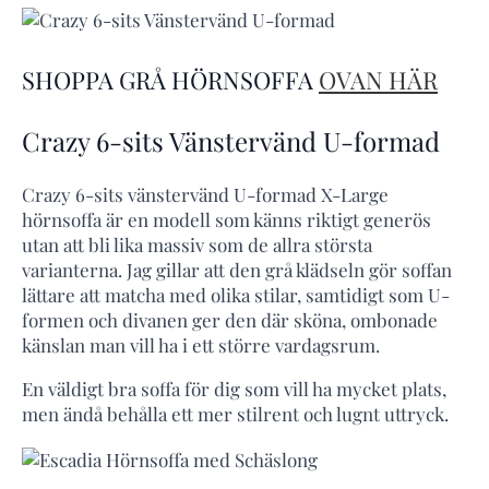
SHOPPA GRÅ HÖRNSOFFA
OVAN HÄR
Crazy 6-sits Vänstervänd U-formad
Crazy 6-sits vänstervänd U-formad X-Large
hörnsoffa är en modell som känns riktigt generös
utan att bli lika massiv som de allra största
varianterna. Jag gillar att den grå klädseln gör soffan
lättare att matcha med olika stilar, samtidigt som U-
formen och divanen ger den där sköna, ombonade
känslan man vill ha i ett större vardagsrum.
En väldigt bra soffa för dig som vill ha mycket plats,
men ändå behålla ett mer stilrent och lugnt uttryck.