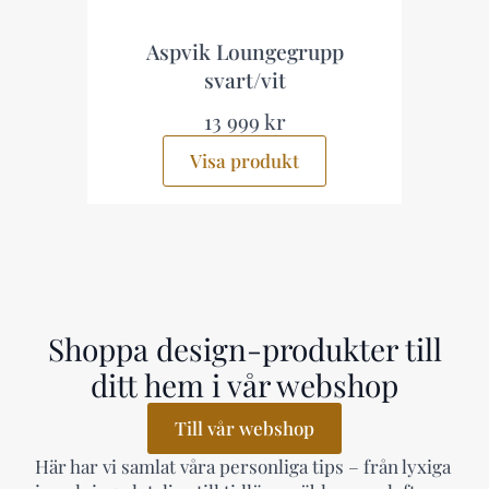
s
Aspvik Loungegrupp
svart/vit
13 999 kr
Visa produkt
Shoppa design-produkter till
ditt hem i vår webshop
Till vår webshop
Här har vi samlat våra personliga tips – från lyxiga