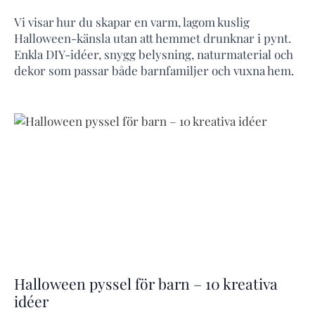
Vi visar hur du skapar en varm, lagom kuslig
Halloween-känsla utan att hemmet drunknar i pynt.
Enkla DIY-idéer, snygg belysning, naturmaterial och
dekor som passar både barnfamiljer och vuxna hem.
Halloween pyssel för barn – 10 kreativa
idéer