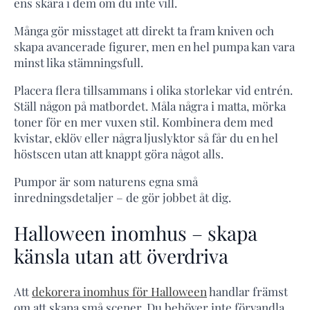
ens skära i dem om du inte vill.
Många gör misstaget att direkt ta fram kniven och
skapa avancerade figurer, men en hel pumpa kan vara
minst lika stämningsfull.
Placera flera tillsammans i olika storlekar vid entrén.
Ställ någon på matbordet. Måla några i matta, mörka
toner för en mer vuxen stil. Kombinera dem med
kvistar, eklöv eller några ljuslyktor så får du en hel
höstscen utan att knappt göra något alls.
Pumpor är som naturens egna små
inredningsdetaljer – de gör jobbet åt dig.
Halloween inomhus – skapa
känsla utan att överdriva
Att
dekorera inomhus för Halloween
handlar främst
om att skapa små scener. Du behöver inte förvandla