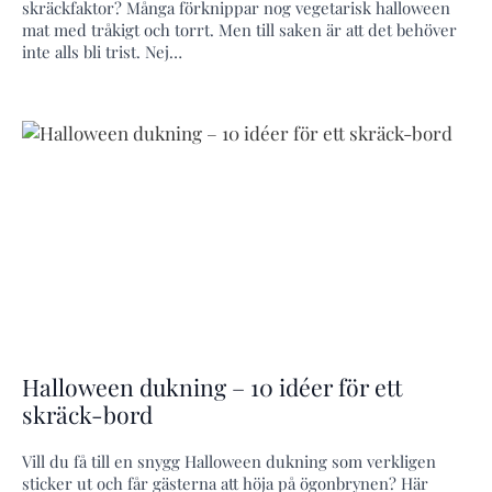
skräckfaktor? Många förknippar nog vegetarisk halloween
mat med tråkigt och torrt. Men till saken är att det behöver
inte alls bli trist. Nej…
Halloween dukning – 10 idéer för ett
skräck-bord
Vill du få till en snygg Halloween dukning som verkligen
sticker ut och får gästerna att höja på ögonbrynen? Här