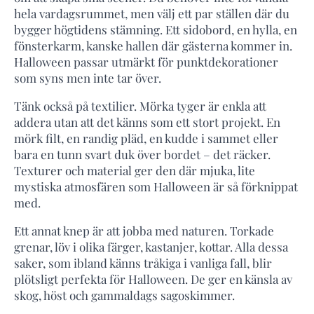
hela vardagsrummet, men välj ett par ställen där du
bygger högtidens stämning. Ett sidobord, en hylla, en
fönsterkarm, kanske hallen där gästerna kommer in.
Halloween passar utmärkt för punktdekorationer
som syns men inte tar över.
Tänk också på textilier. Mörka tyger är enkla att
addera utan att det känns som ett stort projekt. En
mörk filt, en randig pläd, en kudde i sammet eller
bara en tunn svart duk över bordet – det räcker.
Texturer och material ger den där mjuka, lite
mystiska atmosfären som Halloween är så förknippat
med.
Ett annat knep är att jobba med naturen. Torkade
grenar, löv i olika färger, kastanjer, kottar. Alla dessa
saker, som ibland känns tråkiga i vanliga fall, blir
plötsligt perfekta för Halloween. De ger en känsla av
skog, höst och gammaldags sagoskimmer.