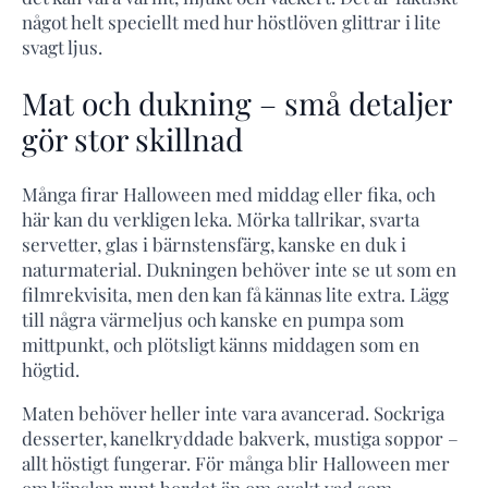
något helt speciellt med hur höstlöven glittrar i lite
svagt ljus.
Mat och dukning – små detaljer
gör stor skillnad
Många firar Halloween med middag eller fika, och
här kan du verkligen leka. Mörka tallrikar, svarta
servetter, glas i bärnstensfärg, kanske en duk i
naturmaterial. Dukningen behöver inte se ut som en
filmrekvisita, men den kan få kännas lite extra. Lägg
till några värmeljus och kanske en pumpa som
mittpunkt, och plötsligt känns middagen som en
högtid.
Maten behöver heller inte vara avancerad. Sockriga
desserter, kanelkryddade bakverk, mustiga soppor –
allt höstigt fungerar. För många blir Halloween mer