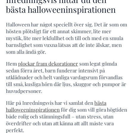
bästa halloweeninspirationen
Halloween har något speciellt över sig. Det är som om
hösten plötsligt får ett annat skimmer, lite mer
mystik, lite mer lekfullhet och till och med en smula
barnslighet som vuxna låtsas att de inte älskar, men
som alla ändå gör.
Hem
plockar fram dekorationer
som legat gömda
sedan förra året, barn funderar intensivt på
utklädnader och helt vanliga vardagsrum förvandlas
till små, kusliga hörn där ljus, skuggor och pumpor är
huvudpersoner.
Här på Inredningsvis har vi samlat den
bästa
halloweeninspirationen
för dig som vill göra högtiden
både rolig och stämningsfull – utan stress, utan
överdrifter och utan att känna att allt måste vara
perfekt.