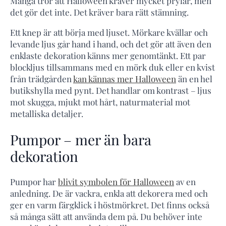
Många tror att Halloween kräver mycket prylar, men
det gör det inte. Det kräver bara rätt stämning.
Ett knep är att börja med ljuset. Mörkare kvällar och
levande ljus går hand i hand, och det gör att även den
enklaste dekoration känns mer genomtänkt. Ett par
blockljus tillsammans med en mörk duk eller en kvist
från trädgården
kan kännas mer Halloween
än en hel
butikshylla med pynt. Det handlar om kontrast – ljus
mot skugga, mjukt mot hårt, naturmaterial mot
metalliska detaljer.
Pumpor – mer än bara
dekoration
Pumpor har
blivit symbolen för Halloween
av en
anledning. De är vackra, enkla att dekorera med och
ger en varm färgklick i höstmörkret. Det finns också
så många sätt att använda dem på. Du behöver inte