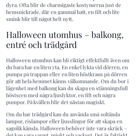
dyra. Ofta blir de charmigaste kostymerna just de
hemsnickrade, där en gammal hatt, en filt och lite
smink blir till något helt nytt.
Halloween utomhus – balkong,
entré och trädgård
Halloween utomhus kan bli riktigt effektfullt även om
du bara har en liten yta. En enkel lykta vid dörren, en
pumpa på trappan eller en liten höstkrans på dörren
gör att hela hemmet känns välkomnande. Om du bor i
lägenhet med balkong kan du skapa en stämningsfull
höstscen med några ljuslyktor, en filt och några
pumpor. På kvällen blir det nästan magiskt.
Om du har trädgård kan du använda små soltända
lampor, rislampor eller ljusslingor för att skapa en
sagolik känsla. Halloween behöver inte vara skräck –
det kan vara varmt, mjukt och vackert. Det är faktiskt