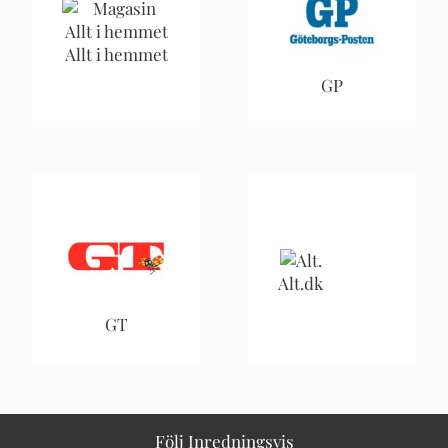
Allt i hemmet
GP
Alt.dk
GT
Följ Inredningsvis