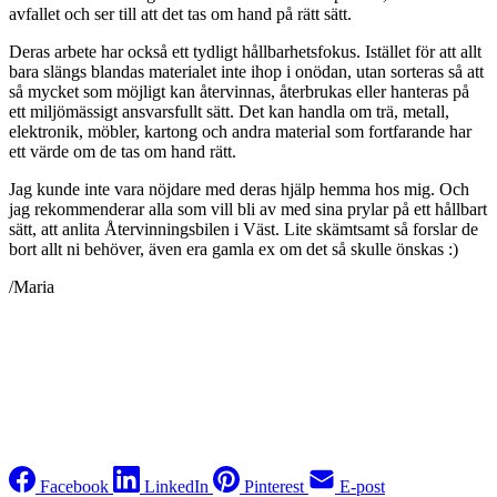
avfallet och ser till att det tas om hand på rätt sätt.
Deras arbete har också ett tydligt hållbarhetsfokus. Istället för att allt
bara slängs blandas materialet inte ihop i onödan, utan sorteras så att
så mycket som möjligt kan återvinnas, återbrukas eller hanteras på
ett miljömässigt ansvarsfullt sätt. Det kan handla om trä, metall,
elektronik, möbler, kartong och andra material som fortfarande har
ett värde om de tas om hand rätt.
Jag kunde inte vara nöjdare med deras hjälp hemma hos mig. Och
jag rekommenderar alla som vill bli av med sina prylar på ett hållbart
sätt, att anlita Återvinningsbilen i Väst. Lite skämtsamt så forslar de
bort allt ni behöver, även era gamla ex om det så skulle önskas :)
/Maria
Facebook
LinkedIn
Pinterest
E-post