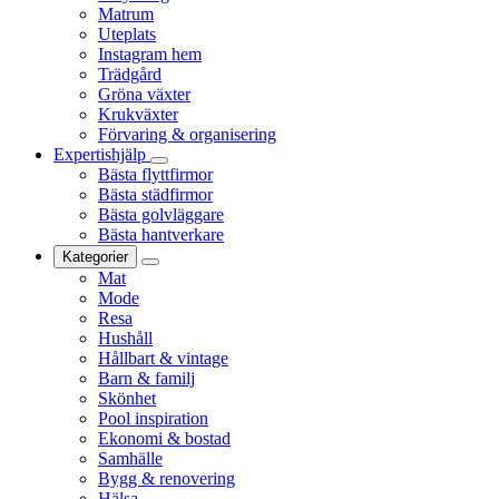
Matrum
Uteplats
Instagram hem
Trädgård
Gröna växter
Krukväxter
Förvaring & organisering
Expertishjälp
Bästa flyttfirmor
Bästa städfirmor
Bästa golvläggare
Bästa hantverkare
Kategorier
Mat
Mode
Resa
Hushåll
Hållbart & vintage
Barn & familj
Skönhet
Pool inspiration
Ekonomi & bostad
Samhälle
Bygg & renovering
Hälsa