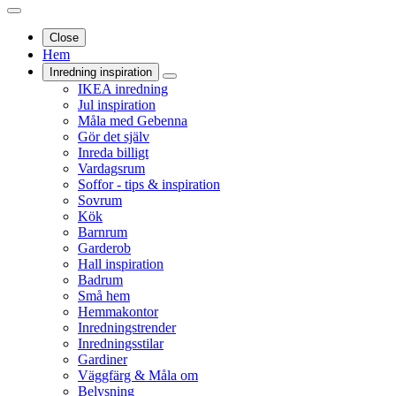
Close
Hem
Inredning inspiration
IKEA inredning
Jul inspiration
Måla med Gebenna
Gör det själv
Inreda billigt
Vardagsrum
Soffor - tips & inspiration
Sovrum
Kök
Barnrum
Garderob
Hall inspiration
Badrum
Små hem
Hemmakontor
Inredningstrender
Inredningsstilar
Gardiner
Väggfärg & Måla om
Belysning