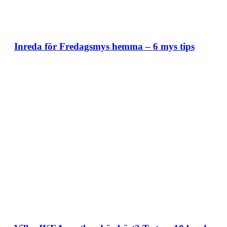
Inreda för Fredagsmys hemma – 6 mys tips