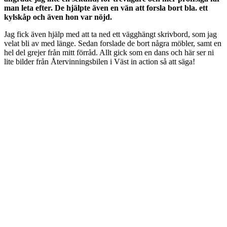
man leta efter. De hjälpte även en vän att forsla bort bla. ett
kylskåp och även hon var nöjd.
Jag fick även hjälp med att ta ned ett vägghängt skrivbord, som jag
velat bli av med länge. Sedan forslade de bort några möbler, samt en
hel del grejer från mitt förråd. Allt gick som en dans och här ser ni
lite bilder från Återvinningsbilen i Väst in action så att säga!