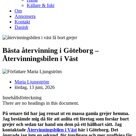
Källare & fukt
Om
Annonsera
Kontakt
Danish
Bästa återvinning i Göteborg –
Återvinningsbilen i Väst
Maria Ljungström
lördag, 13 juni, 2026
Innehållsförteckning
There are no headings in this document.
På senare tid har jag rensat ut en massa gamla grejer hemma.
Jag bestämde mig då för att anlita ett företag som forslar bort
grejer och sedan tar hand om dem på ett hållbart sätt. Jag
kontaktade
Återvinningsbilen i Väst
här i Göteborg. Det
ångrade jag inte en sekund, för trevligare och mer proffsiga får