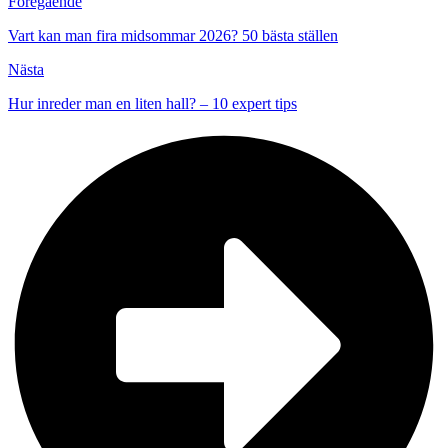
Föregående
Vart kan man fira midsommar 2026? 50 bästa ställen
Nästa
Hur inreder man en liten hall? – 10 expert tips