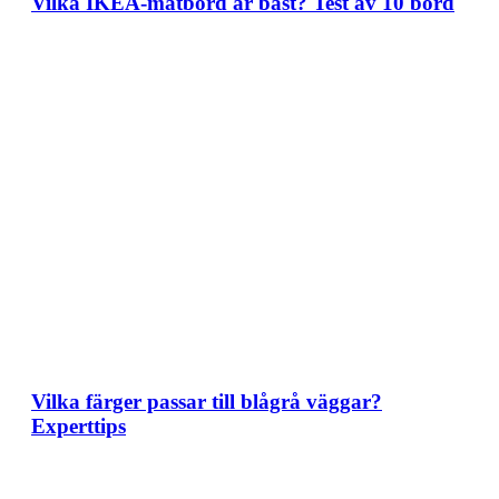
Vilka IKEA-matbord är bäst? Test av 10 bord
Vilka färger passar till blågrå väggar?
Experttips