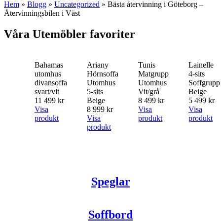
Hem
»
Blogg
»
Uncategorized
»
Bästa återvinning i Göteborg –
Återvinningsbilen i Väst
Våra Utemöbler favoriter
Bahamas
Ariany
Tunis
Lainelle
utomhus
Hörnsoffa
Matgrupp
4-sits
divansoffa
Utomhus
Utomhus
Soffgrupp
svart/vit
5-sits
Vit/grå
Beige
11 499 kr
Beige
8 499 kr
5 499 kr
Visa
8 999 kr
Visa
Visa
produkt
Visa
produkt
produkt
produkt
Speglar
Soffbord