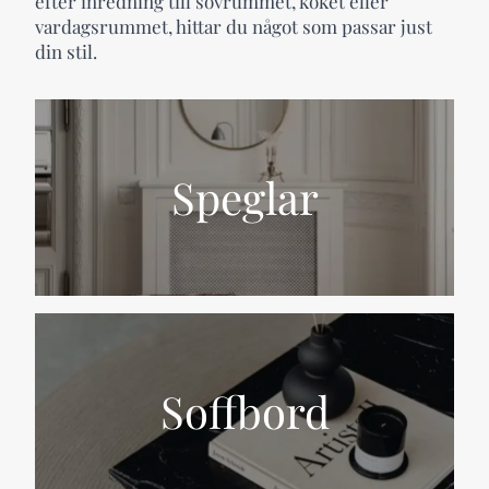
efter inredning till sovrummet, köket eller
vardagsrummet, hittar du något som passar just
din stil.
Speglar
Soffbord