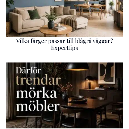
Vilka färger passar till blågrå väggar?
Experttips