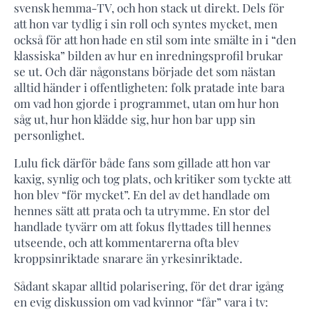
svensk hemma-TV, och hon stack ut direkt. Dels för
att hon var tydlig i sin roll och syntes mycket, men
också för att hon hade en stil som inte smälte in i “den
klassiska” bilden av hur en inredningsprofil brukar
se ut. Och där någonstans började det som nästan
alltid händer i offentligheten: folk pratade inte bara
om vad hon gjorde i programmet, utan om hur hon
såg ut, hur hon klädde sig, hur hon bar upp sin
personlighet.
Lulu fick därför både fans som gillade att hon var
kaxig, synlig och tog plats, och kritiker som tyckte att
hon blev “för mycket”. En del av det handlade om
hennes sätt att prata och ta utrymme. En stor del
handlade tyvärr om att fokus flyttades till hennes
utseende, och att kommentarerna ofta blev
kroppsinriktade snarare än yrkesinriktade.
Sådant skapar alltid polarisering, för det drar igång
en evig diskussion om vad kvinnor “får” vara i tv: