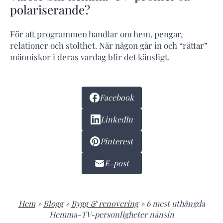
polariserande?
För att programmen handlar om hem, pengar,
relationer och stolthet. När någon går in och “rättar”
människor i deras vardag blir det känsligt.
Facebook
LinkedIn
Pinterest
E-post
Hem
»
Blogg
»
Bygg & renovering
»
6 mest uthängda
Hemma-TV-personligheter nånsin