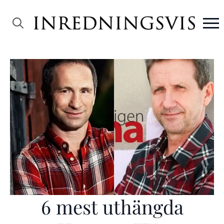
Search
for:
6 mest uthängda