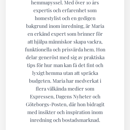
hemmapyssel. Med över 10 års
expertis och erfarenhet som
homestylist och en gedigen
bakgrund inom inredning, är Maria
en erkänd expert som brinner för
att hjälpa människor skapa vackra,
funktionella och prisvärda hem. Hon
delar generöst med sig av praktiska
tips för hur man kan få det fint och
lyxigt hemma utan att spräcka
budgeten. Maria har medverkat i
flera välkända medier som
Expressen, Dagens Nyheter och
Göteborgs-Posten, där hon bidragit
med insikter och inspiration inom
inredning och bostadsmarknad.