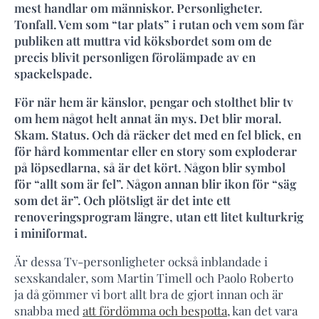
mest handlar om människor. Personligheter.
Tonfall. Vem som “tar plats” i rutan och vem som får
publiken att muttra vid köksbordet som om de
precis blivit personligen förolämpade av en
spackelspade.
För när hem är känslor, pengar och stolthet blir tv
om hem något helt annat än mys. Det blir moral.
Skam. Status. Och då räcker det med en fel blick, en
för hård kommentar eller en story som exploderar
på löpsedlarna, så är det kört. Någon blir symbol
för “allt som är fel”. Någon annan blir ikon för “säg
som det är”. Och plötsligt är det inte ett
renoveringsprogram längre, utan ett litet kulturkrig
i miniformat.
Är dessa Tv-personligheter också inblandade i
sexskandaler, som Martin Timell och Paolo Roberto
ja då gömmer vi bort allt bra de gjort innan och är
snabba med
att fördömma och bespotta
, kan det vara