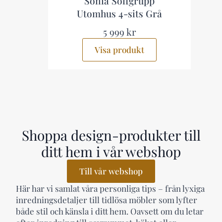
p
Sonia Soffgrupp
Utomhus 4-sits Grå
5 999 kr
Visa produkt
Shoppa design-produkter till
ditt hem i vår webshop
Till vår webshop
Här har vi samlat våra personliga tips – från lyxiga
inredningsdetaljer till tidlösa möbler som lyfter
både stil och känsla i ditt hem. Oavsett om du letar