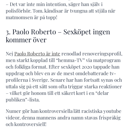
– Det var inte min intention, säger han själv i
polisförhör. Tom. kändisar är tvungna att stjäla när
matmomsen är på topp!
3. Paolo Roberto – Sexköpet ingen
kommer över
Nej
Paolo Roberto är inte
renodlad renoveringsprofil,
men starkt kopplad till “hemma-TV” via matprogram
och folkliga format. Efter sexköpet 2020 tappade han
uppdrag och blev en av de mest omdebatterade tv-
profilerna i Sverige. Senare har han fortsatt synas och
uttala sig på ett sätt som ofta triggar starka reaktioner
– vilket gör honom till ett säkert kort i en “delar
publiken”-lista.
Numer gör han kontroversiella lätt racistiska youtube
videor, denna mannens andra namn stavas frispråkig
och kontroversiell!