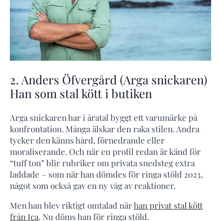
2. Anders Öfvergård (Arga snickaren)
Han som stal kött i butiken
Arga snickaren har i åratal byggt ett varumärke på
konfrontation. Många älskar den raka stilen. Andra
tycker den känns hård, förnedrande eller
moraliserande. Och när en profil redan är känd för
“tuff ton” blir rubriker om privata snedsteg extra
laddade – som när han dömdes för ringa stöld 2023,
något som också gav en ny våg av reaktioner.
Men han blev riktigt omtalad när
han privat stal kött
från Ica
. Nu döms han för ringa stöld.