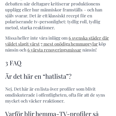
debatten när deltagare kritiserar produktionens
upplägg eller hur människor framställs – och han
själv svarar. Det är ett klassiskt recept för en
polariserande tv-personlighet: tydlig roll, tydlig
metod, starka reaktioner.
Missa heller inte våra inlägg om
6 svenska städer där
våldet slagit värst
7 mest onödiga hemmaprylar
köp
nånsin och
6 värsta renoveringsmissar
nånsin!
3 FAQ
Är det här en “hatlista”?
Nej. Det här är en lista över profiler som blivit
omdiskuterade i offentligheten, ofta för att de syns
mycket och väcker reaktioner.
Varför blir hemma-TV-profiler så