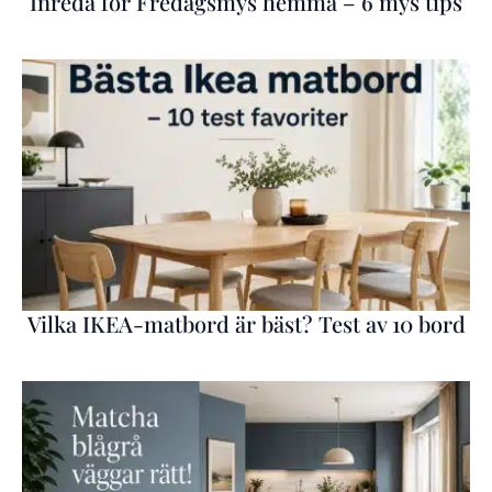
Inreda för Fredagsmys hemma – 6 mys tips
Vilka IKEA-matbord är bäst? Test av 10 bord