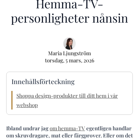
Hemma-TV-
personligheter nånsin
Maria Ljungström
torsdag, 5 mars, 2026
Innehållsförteckning
Shoppa design-produkter till ditt hem i vår
webshop
Ibland undrar jag
om hemma-TV
egentligen handlar
om skruvdragare, mat eller färgprover. Eller om det