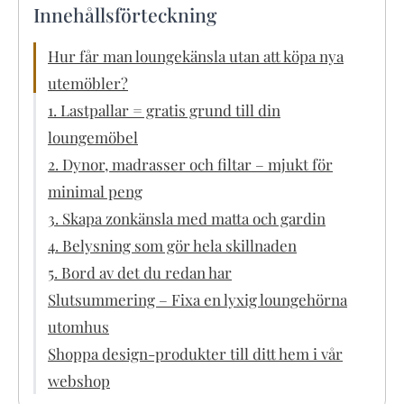
Innehållsförteckning
Hur får man loungekänsla utan att köpa nya
utemöbler?
1. Lastpallar = gratis grund till din
loungemöbel
2. Dynor, madrasser och filtar – mjukt för
minimal peng
3. Skapa zonkänsla med matta och gardin
4. Belysning som gör hela skillnaden
5. Bord av det du redan har
Slutsummering – Fixa en lyxig loungehörna
utomhus
Shoppa design-produkter till ditt hem i vår
webshop