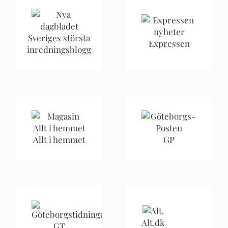
Sveriges största
Expressen
inredningsblogg
Allt i hemmet
GP
Alt.dk
GT