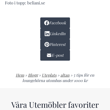
Foto i topp: beliani.se
Facebook
LinkedIn
Pinterest
E-post
Hem
»
Blogg
»
Uteplats
»
altan
»
5 tips för en
loungehörna utomhus under 1000 kr
Våra Utemöbler favoriter