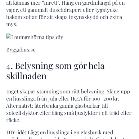
att kännas mer ”inrett”. Häng en gardinlängd på en
vajer, ett gammalt duschdraperi eller tygstycke
bakom soffan för att skapa insynsskydd och extra
mys.
Byggahus.se
4. Belysning som gör hela
skillnaden
Inget skapar stämning som rätt belysning. Släng upp
en ljusslinga från Jula eller IKEA för 100–200 kr.
Alternativt: återbruka gamla glasburkar till
solcellslyktor eller häng små ljuslyktor i ett träd eller
räcke.
DIY-idé:
Lägg en ljusslinga i en glasburk med