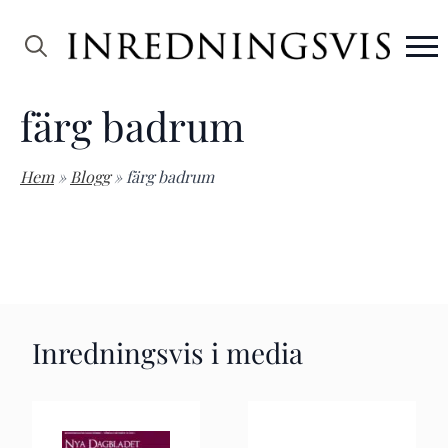
Search
for:
färg badrum
Hem
»
Blogg
»
färg badrum
Inredningsvis i media