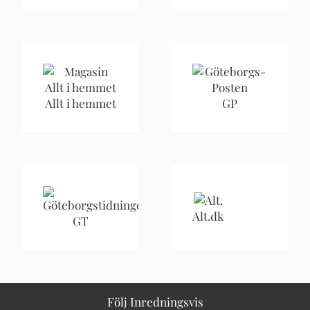
Allt i hemmet
GP
Alt.dk
GT
Följ Inredningsvis