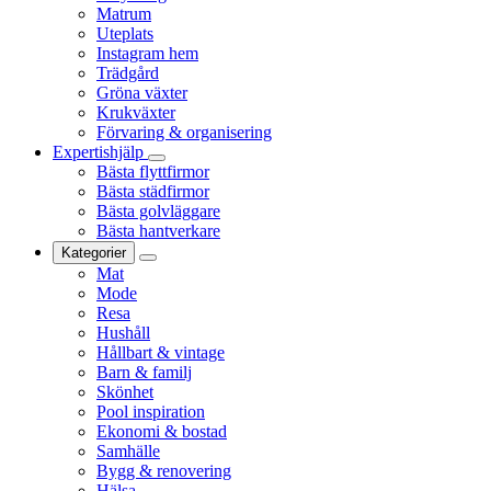
Matrum
Uteplats
Instagram hem
Trädgård
Gröna växter
Krukväxter
Förvaring & organisering
Expertishjälp
Bästa flyttfirmor
Bästa städfirmor
Bästa golvläggare
Bästa hantverkare
Kategorier
Mat
Mode
Resa
Hushåll
Hållbart & vintage
Barn & familj
Skönhet
Pool inspiration
Ekonomi & bostad
Samhälle
Bygg & renovering
Hälsa