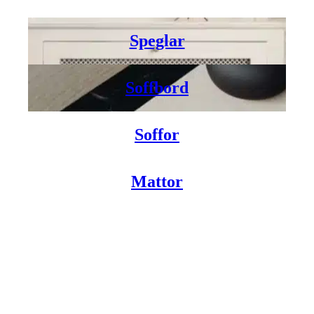
Speglar
Soffbord
Soffor
Mattor