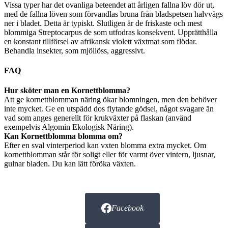
Vissa typer har det ovanliga beteendet att årligen fallna löv dör ut,
med de fallna löven som förvandlas bruna från bladspetsen halvvägs
ner i bladet. Detta är typiskt. Slutligen är de friskaste och mest
blommiga Streptocarpus de som utfodras konsekvent. Upprätthålla
en konstant tillförsel av afrikansk violett växtmat som flödar.
Behandla insekter, som mjöllöss, aggressivt.
FAQ
Hur sköter man en Kornettblomma?
Att ge kornettblomman näring ökar blomningen, men den behöver
inte mycket. Ge en utspädd dos flytande gödsel, något svagare än
vad som anges generellt för krukväxter på flaskan (använd
exempelvis Algomin Ekologisk Näring).
Kan Kornettblomma blomma om?
Efter en sval vinterperiod kan vxten blomma extra mycket. Om
kornettblomman står för soligt eller för varmt över vintern, ljusnar,
gulnar bladen. Du kan lätt föröka växten.
Facebook