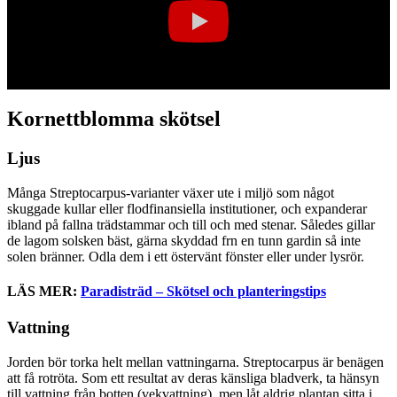
Kornettblomma skötsel
Ljus
Många Streptocarpus-varianter växer ute i miljö som något
skuggade kullar eller flodfinansiella institutioner, och expanderar
ibland på fallna trädstammar och till och med stenar. Således gillar
de lagom solsken bäst, gärna skyddad frn en tunn gardin så inte
solen bränner. Odla dem i ett östervänt fönster eller under lysrör.
LÄS MER:
Paradisträd – Skötsel och planteringstips
Vattning
Jorden bör torka helt mellan vattningarna. Streptocarpus är benägen
att få rotröta. Som ett resultat av deras känsliga bladverk, ta hänsyn
till vattning från botten (vekvattning), men låt aldrig plantan sitta i