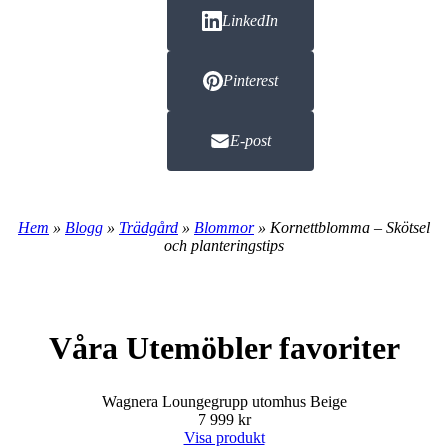
LinkedIn
Pinterest
E-post
Hem
»
Blogg
»
Trädgård
»
Blommor
»
Kornettblomma – Skötsel
och planteringstips
Våra Utemöbler favoriter
Wagnera Loungegrupp utomhus Beige
7 999 kr
Visa produkt