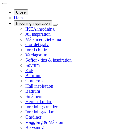
Close
Hem
Inredning inspiration
IKEA inredning
Jul inspiration
Måla med Gebenna
Gör det själv
Inreda billigt
Vardagsrum
Soffor - tips & inspiration
Sovrum
Kök
Barnrum
Garderob
Hall inspiration
Badrum
Små hem
Hemmakontor
Inredningstrender
Inredningsstilar
Gardiner
Väggfärg & Måla om
Belysning