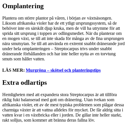
Omplantering
Plantera om större plantor på våren, i början av växtsäsongen.
Liksom afrikanska violer har de ett ytligt ursprungssystem, så de
behöver inte en särskilt djup kruka, men de vill ha utrymme för att
sprida sitt ursprung i toppen av odlingsmediet. När du planterar om
en mogen växt, se till att inte skada för många av de fina ursprungen
nära smutsytan. Se till att använda en extremt snabbt dränerande jord
under hela omplanteringen – Streptocarpus trivs under snabbt
dränerande förhållanden och har inte heller nytta av en torvtung
smuts som håller vatten.
LÄS MER:
Murgröna – skötsel och planteringstips
Extra odlartips
Hemligheten med att expandera stora Streptocarpus är att tillföra
riklig fukt balanserad med gott om dränering. Utan tvekan som
afrikanska violer, ett av de mest typiska problemen som plågar dessa
charmiga växter är att vattna alldeles för mycket. De får aldrig sitta i
vatten kvar i en växtbricka eller i jorden. De gillar inte heller starkt,
rakt solljus, som kommer att bränna deras fallna löv.