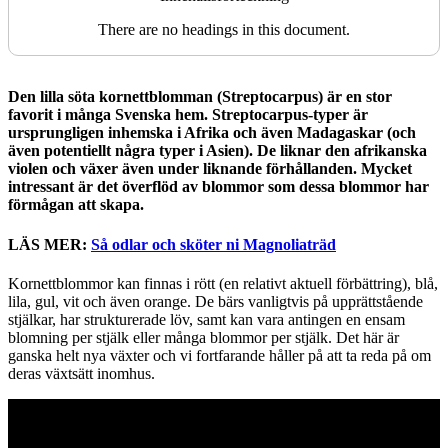
There are no headings in this document.
Den lilla söta kornettblomman (Streptocarpus) är en stor
favorit i många Svenska hem. Streptocarpus-typer är
ursprungligen inhemska i Afrika och även Madagaskar (och
även potentiellt några typer i Asien). De liknar den afrikanska
violen och växer även under liknande förhållanden. Mycket
intressant är det överflöd av blommor som dessa blommor har
förmågan att skapa.
LÄS MER:
Så odlar och sköter ni Magnoliaträd
Kornettblommor kan finnas i rött (en relativt aktuell förbättring), blå,
lila, gul, vit och även orange. De bärs vanligtvis på upprättstående
stjälkar, har strukturerade löv, samt kan vara antingen en ensam
blomning per stjälk eller många blommor per stjälk. Det här är
ganska helt nya växter och vi fortfarande håller på att ta reda på om
deras växtsätt inomhus.