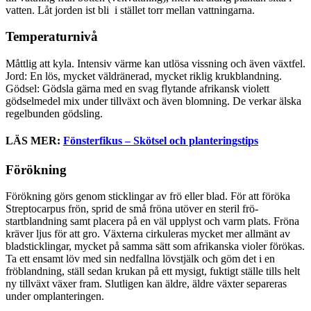
vatten. Låt jorden ist bli i stället torr mellan vattningarna.
Temperaturnivå
Måttlig att kyla. Intensiv värme kan utlösa vissning och även växtfel.
Jord: En lös, mycket väldränerad, mycket riklig krukblandning.
Gödsel: Gödsla gärna med en svag flytande afrikansk violett
gödselmedel mix under tillväxt och även blomning. De verkar älska
regelbunden gödsling.
LÄS MER:
Fönsterfikus – Skötsel och planteringstips
Förökning
Förökning görs genom sticklingar av frö eller blad. För att föröka
Streptocarpus frön, sprid de små fröna utöver en steril frö-
startblandning samt placera på en väl upplyst och varm plats. Fröna
kräver ljus för att gro. Växterna cirkuleras mycket mer allmänt av
bladsticklingar, mycket på samma sätt som afrikanska violer förökas.
Ta ett ensamt löv med sin nedfallna lövstjälk och göm det i en
fröblandning, ställ sedan krukan på ett mysigt, fuktigt ställe tills helt
ny tillväxt växer fram. Slutligen kan äldre, äldre växter separeras
under omplanteringen.